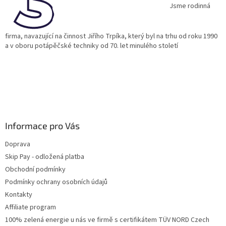
í
Jsme rodinná
firma, navazující na činnost Jiřího Trpíka, který byl na trhu od roku 1990
a v oboru potápěčské techniky od 70. let minulého století
Informace pro Vás
Doprava
Skip Pay - odložená platba
Obchodní podmínky
Podmínky ochrany osobních údajů
Kontakty
Affiliate program
100% zelená energie u nás ve firmě s certifikátem TÜV NORD Czech