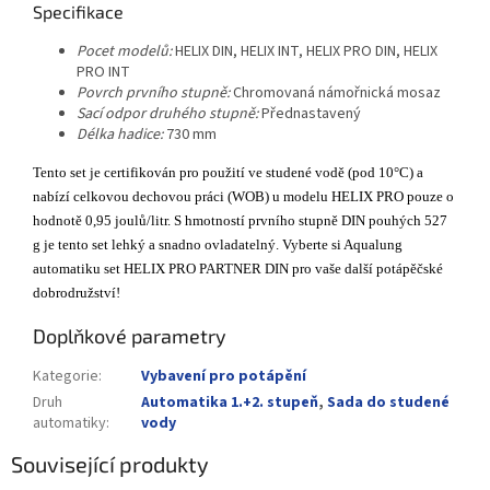
Specifikace
Pocet modelů:
HELIX DIN, HELIX INT, HELIX PRO DIN, HELIX
PRO INT
Povrch prvního stupně:
Chromovaná námořnická mosaz
Sací odpor druhého stupně:
Přednastavený
Délka hadice:
730 mm
Tento set je certifikován pro použití ve studené vodě (pod 10°C) a
nabízí celkovou dechovou práci (WOB) u modelu HELIX PRO pouze o
hodnotě 0,95 joulů/litr. S hmotností prvního stupně DIN pouhých 527
g je tento set lehký a snadno ovladatelný. Vyberte si Aqualung
automatiku set HELIX PRO PARTNER DIN pro vaše další potápěčské
dobrodružství!
Doplňkové parametry
Kategorie
:
Vybavení pro potápění
Druh
Automatika 1.+2. stupeň
,
Sada do studené
automatiky
:
vody
Související produkty