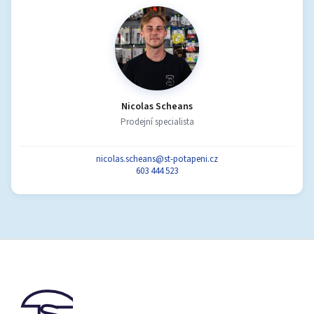
Nicolas Scheans
Prodejní specialista
nicolas.scheans@st-potapeni.cz
603 444 523
Z
á
p
a
t