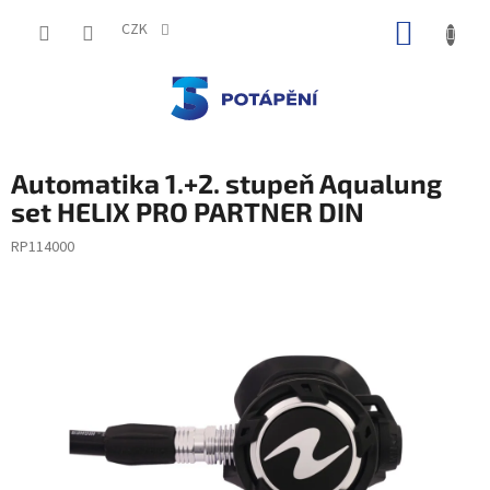
Přejít
NÁKUP
na
CZK
obsah
KOŠÍK
Automatika 1.+2. stupeň Aqualung
set HELIX PRO PARTNER DIN
RP114000