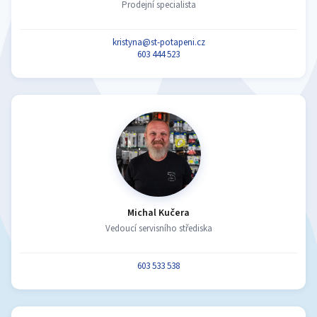
Prodejní specialista
kristyna@st-potapeni.cz
603 444 523
Michal Kučera
Vedoucí servisního střediska
603 533 538