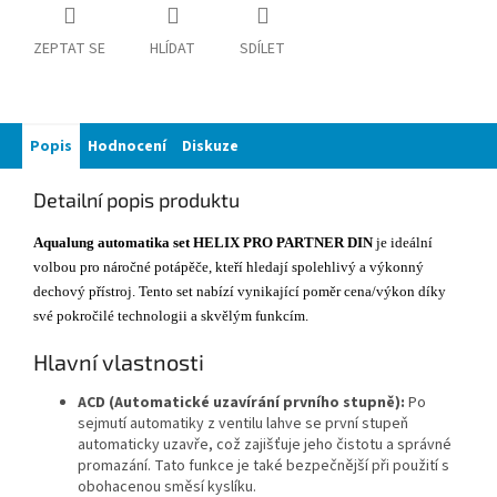
ZEPTAT SE
HLÍDAT
SDÍLET
Popis
Hodnocení
Diskuze
Detailní popis produktu
Aqualung automatika set HELIX PRO PARTNER DIN
je ideální
volbou pro náročné potápěče, kteří hledají spolehlivý a výkonný
dechový přístroj. Tento set nabízí vynikající poměr cena/výkon díky
své pokročilé technologii a skvělým funkcím.
Hlavní vlastnosti
ACD (Automatické uzavírání prvního stupně):
Po
sejmutí automatiky z ventilu lahve se první stupeň
automaticky uzavře, což zajišťuje jeho čistotu a správné
promazání. Tato funkce je také bezpečnější při použití s
obohacenou směsí kyslíku.