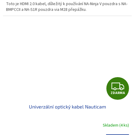
Toto je HDMI 2.0 kabel, důležitý k používání NA-Ninja V pouzdra s NA-
BMPCCII a NA-S1R pouzdra via M28 přepážku.
Z
ZDARMA
D
Univerzální optický kabel Nauticam
A
R
Skladem
(
4 ks
)