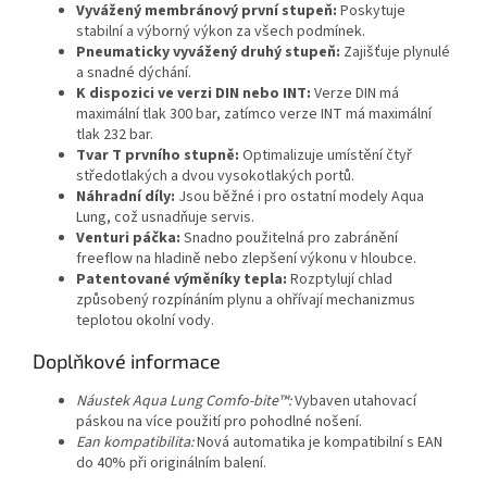
Vyvážený membránový první stupeň:
Poskytuje
stabilní a výborný výkon za všech podmínek.
Pneumaticky vyvážený druhý stupeň:
Zajišťuje plynulé
a snadné dýchání.
K dispozici ve verzi DIN nebo INT:
Verze DIN má
maximální tlak 300 bar, zatímco verze INT má maximální
tlak 232 bar.
Tvar T prvního stupně:
Optimalizuje umístění čtyř
středotlakých a dvou vysokotlakých portů.
Náhradní díly:
Jsou běžné i pro ostatní modely Aqua
Lung, což usnadňuje servis.
Venturi páčka:
Snadno použitelná pro zabránění
freeflow na hladině nebo zlepšení výkonu v hloubce.
Patentované výměníky tepla:
Rozptylují chlad
způsobený rozpínáním plynu a ohřívají mechanizmus
teplotou okolní vody.
Doplňkové informace
Náustek Aqua Lung Comfo-bite™:
Vybaven utahovací
páskou na více použití pro pohodlné nošení.
Ean kompatibilita:
Nová automatika je kompatibilní s EAN
do 40% při originálním balení.