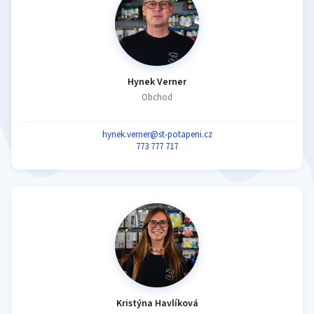
Hynek Verner
Obchod
hynek.verner@st-potapeni.cz
773 777 717
Kristýna Havlíková