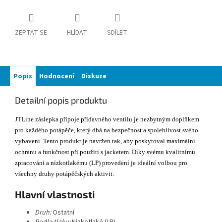
ZEPTAT SE
HLÍDAT
SDÍLET
Popis
Hodnocení
Diskuze
Detailní popis produktu
JTLine záslepka přípoje přídavného ventilu je nezbytným doplňkem
pro každého potápěče, který dbá na bezpečnost a spolehlivost svého
vybavení. Tento produkt je navržen tak, aby poskytoval maximální
ochranu a funkčnost při použití s jacketem. Díky svému kvalitnímu
zpracování a nízkotlakému (LP) provedení je ideální volbou pro
všechny druhy potápěčských aktivit.
Hlavní vlastnosti
Druh:
Ostatní
Podle tlaku:
Nízkotlaké (LP)