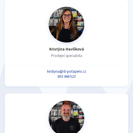
Kristýna Havlíková
Prodejní specialista
kristyna@st-potapeni.cz
603 444 523