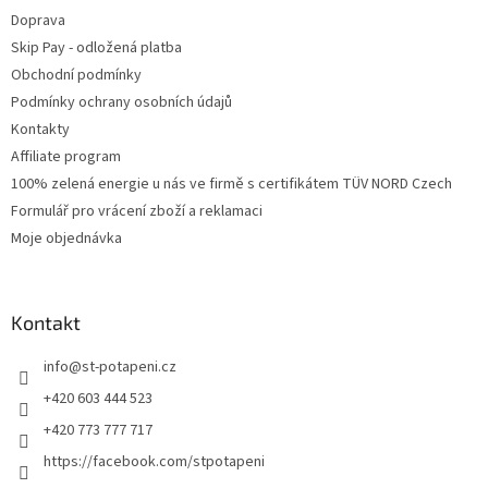
Doprava
Skip Pay - odložená platba
Obchodní podmínky
Podmínky ochrany osobních údajů
Kontakty
Affiliate program
100% zelená energie u nás ve firmě s certifikátem TÜV NORD Czech
Formulář pro vrácení zboží a reklamaci
Moje objednávka
Kontakt
info
@
st-potapeni.cz
+420 603 444 523
+420 773 777 717
https://facebook.com/stpotapeni