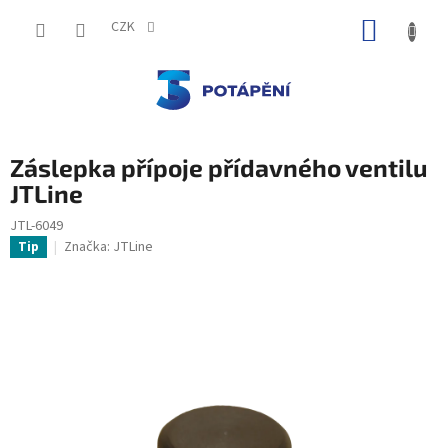
Přejít
NÁKUP
na
CZK
obsah
KOŠÍK
Záslepka přípoje přídavného ventilu
JTLine
JTL-6049
Značka:
JTLine
Tip