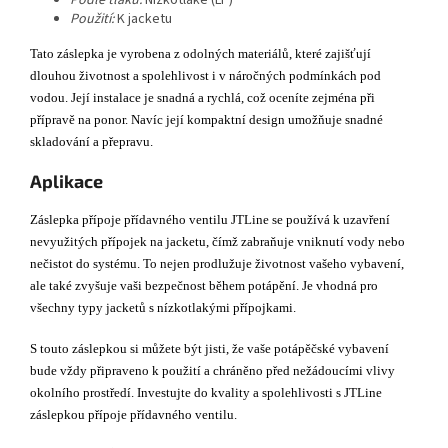
Použití:
K jacketu
Tato záslepka je vyrobena z odolných materiálů, které zajišťují
dlouhou životnost a spolehlivost i v náročných podmínkách pod
vodou. Její instalace je snadná a rychlá, což oceníte zejména při
přípravě na ponor. Navíc její kompaktní design umožňuje snadné
skladování a přepravu.
Aplikace
Záslepka přípoje přídavného ventilu JTLine se používá k uzavření
nevyužitých přípojek na jacketu, čímž zabraňuje vniknutí vody nebo
nečistot do systému. To nejen prodlužuje životnost vašeho vybavení,
ale také zvyšuje vaši bezpečnost během potápění. Je vhodná pro
všechny typy jacketů s nízkotlakými přípojkami.
S touto záslepkou si můžete být jisti, že vaše potápěčské vybavení
bude vždy připraveno k použití a chráněno před nežádoucími vlivy
okolního prostředí. Investujte do kvality a spolehlivosti s JTLine
záslepkou přípoje přídavného ventilu.