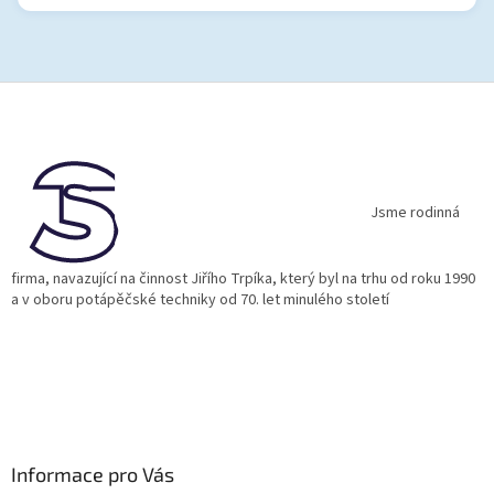
Z
á
p
a
t
í
Jsme rodinná
firma, navazující na činnost Jiřího Trpíka, který byl na trhu od roku 1990
a v oboru potápěčské techniky od 70. let minulého století
Informace pro Vás