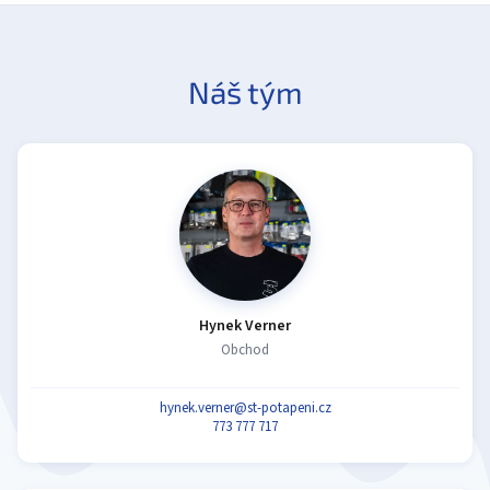
Náš tým
Hynek Verner
Obchod
hynek.verner@st-potapeni.cz
773 777 717