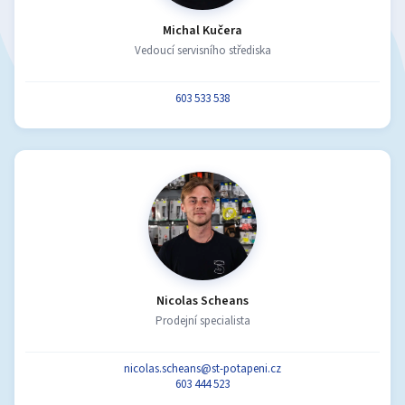
Michal Kučera
Vedoucí servisního střediska
603 533 538
Nicolas Scheans
Prodejní specialista
nicolas.scheans@st-potapeni.cz
603 444 523