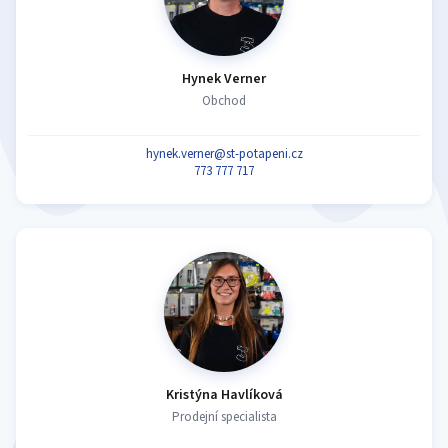
Hynek Verner
Obchod
hynek.verner@st-potapeni.cz
773 777 717
Kristýna Havlíková
Prodejní specialista