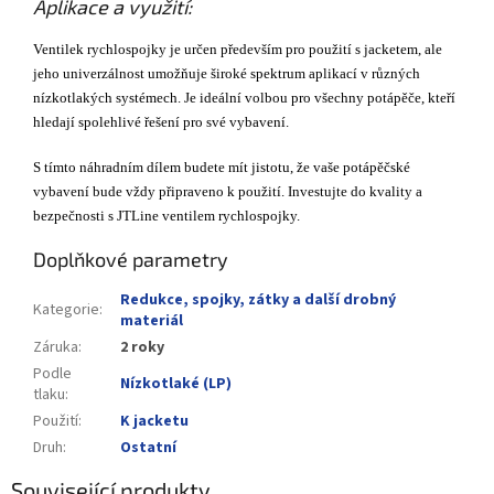
Aplikace a využití:
Ventilek rychlospojky je určen především pro použití s jacketem, ale
jeho univerzálnost umožňuje široké spektrum aplikací v různých
nízkotlakých systémech. Je ideální volbou pro všechny potápěče, kteří
hledají spolehlivé řešení pro své vybavení.
S tímto náhradním dílem budete mít jistotu, že vaše potápěčské
vybavení bude vždy připraveno k použití. Investujte do kvality a
bezpečnosti s JTLine ventilem rychlospojky.
Doplňkové parametry
Redukce, spojky, zátky a další drobný
Kategorie
:
materiál
Záruka
:
2 roky
Podle
Nízkotlaké (LP)
tlaku
:
Použití
:
K jacketu
Druh
:
Ostatní
Související produkty