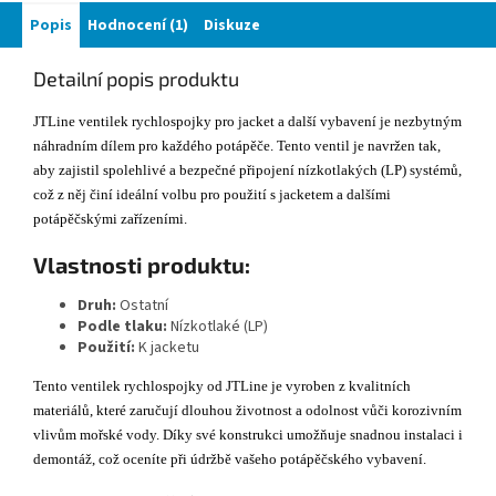
Popis
Hodnocení (1)
Diskuze
Detailní popis produktu
JTLine ventilek rychlospojky pro jacket a další vybavení je nezbytným
náhradním dílem pro každého potápěče. Tento ventil je navržen tak,
aby zajistil spolehlivé a bezpečné připojení nízkotlakých (LP) systémů,
což z něj činí ideální volbu pro použití s jacketem a dalšími
potápěčskými zařízeními.
Vlastnosti produktu:
Druh:
Ostatní
Podle tlaku:
Nízkotlaké (LP)
Použití:
K jacketu
Tento ventilek rychlospojky od JTLine je vyroben z kvalitních
materiálů, které zaručují dlouhou životnost a odolnost vůči korozivním
vlivům mořské vody. Díky své konstrukci umožňuje snadnou instalaci i
demontáž, což oceníte při údržbě vašeho potápěčského vybavení.