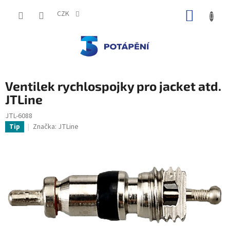
Přejít
NÁKUP
na
CZK
obsah
KOŠÍK
Ventilek rychlospojky pro jacket atd.
JTLine
JTL-6088
Značka:
JTLine
Tip