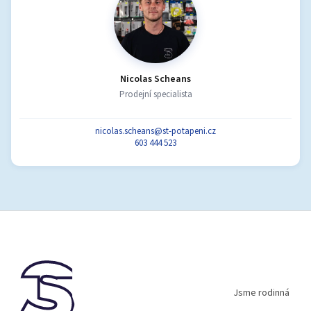
Nicolas Scheans
Prodejní specialista
nicolas.scheans@st-potapeni.cz
603 444 523
Z
á
p
a
t
í
Jsme rodinná