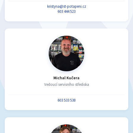
kristyna@st-potapeni.cz
603 444 523
Michal Kučera
Vedoucí servisního střediska
603 533 538