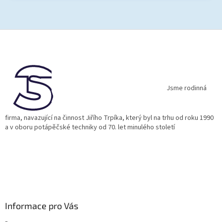
Z
á
p
a
t
í
Jsme rodinná
firma, navazující na činnost Jiřího Trpíka, který byl na trhu od roku 1990
a v oboru potápěčské techniky od 70. let minulého století
Informace pro Vás