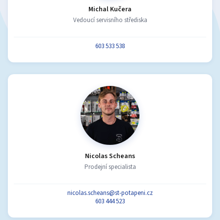
Michal Kučera
Vedoucí servisního střediska
603 533 538
Nicolas Scheans
Prodejní specialista
nicolas.scheans@st-potapeni.cz
603 444 523