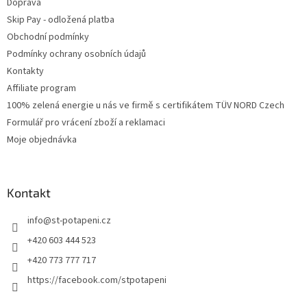
Doprava
Skip Pay - odložená platba
Obchodní podmínky
Podmínky ochrany osobních údajů
Kontakty
Affiliate program
100% zelená energie u nás ve firmě s certifikátem TÜV NORD Czech
Formulář pro vrácení zboží a reklamaci
Moje objednávka
Kontakt
info
@
st-potapeni.cz
+420 603 444 523
+420 773 777 717
https://facebook.com/stpotapeni