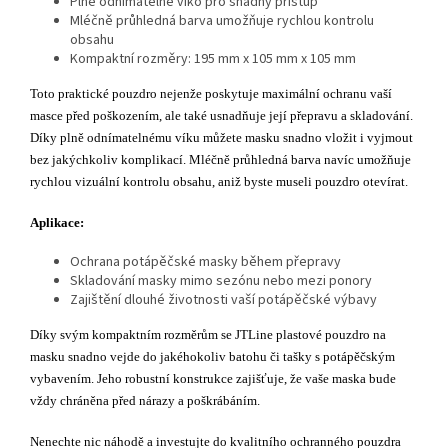
Plně odnímatelné víko pro snadný přístup
Mléčně průhledná barva umožňuje rychlou kontrolu
obsahu
Kompaktní rozměry: 195 mm x 105 mm x 105 mm
Toto praktické pouzdro nejenže poskytuje maximální ochranu vaší
masce před poškozením, ale také usnadňuje její přepravu a skladování.
Díky plně odnímatelnému víku můžete masku snadno vložit i vyjmout
bez jakýchkoliv komplikací. Mléčně průhledná barva navíc umožňuje
rychlou vizuální kontrolu obsahu, aniž byste museli pouzdro otevírat.
Aplikace:
Ochrana potápěčské masky během přepravy
Skladování masky mimo sezónu nebo mezi ponory
Zajištění dlouhé životnosti vaší potápěčské výbavy
Díky svým kompaktním rozměrům se JTLine plastové pouzdro na
masku snadno vejde do jakéhokoliv batohu či tašky s potápěčským
vybavením. Jeho robustní konstrukce zajišťuje, že vaše maska bude
vždy chráněna před nárazy a poškrábáním.
Nenechte nic náhodě a investujte do kvalitního ochranného pouzdra