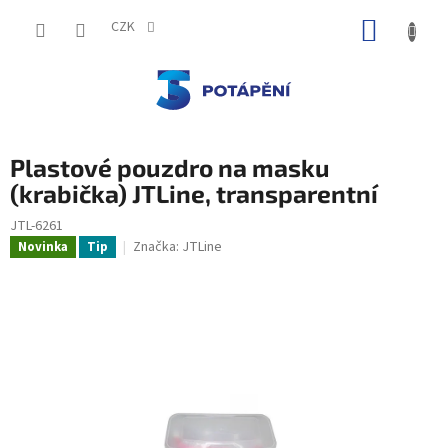
Přejít
NÁKUP
na
CZK
obsah
KOŠÍK
Plastové pouzdro na masku
(krabička) JTLine, transparentní
JTL-6261
Značka:
JTLine
Novinka
Tip