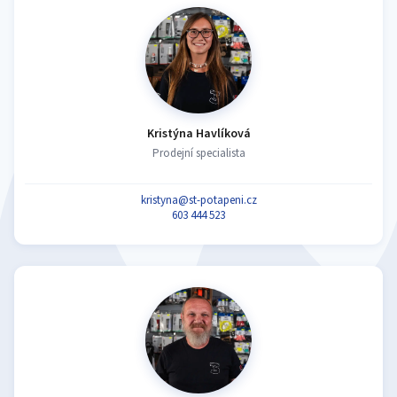
Kristýna Havlíková
Prodejní specialista
kristyna@st-potapeni.cz
603 444 523