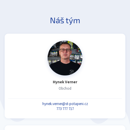
Náš tým
Hynek Verner
Obchod
hynek.verner@st-potapeni.cz
773 777 717