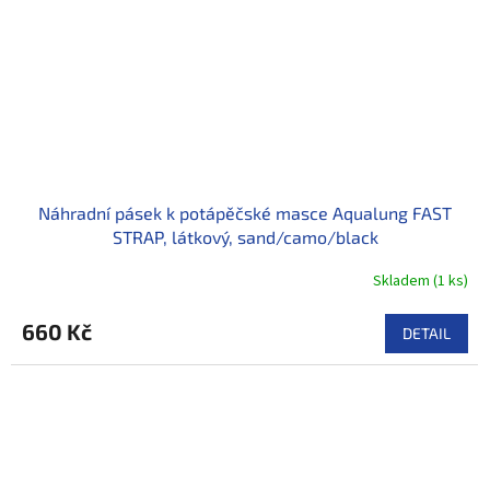
Náhradní pásek k potápěčské masce Aqualung FAST
STRAP, látkový, sand/camo/black
Skladem
(
1 ks
)
660 Kč
DETAIL