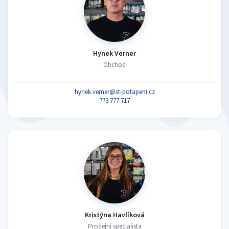
Hynek Verner
Obchod
hynek.verner@st-potapeni.cz
773 777 717
Kristýna Havlíková
Prodejní specialista