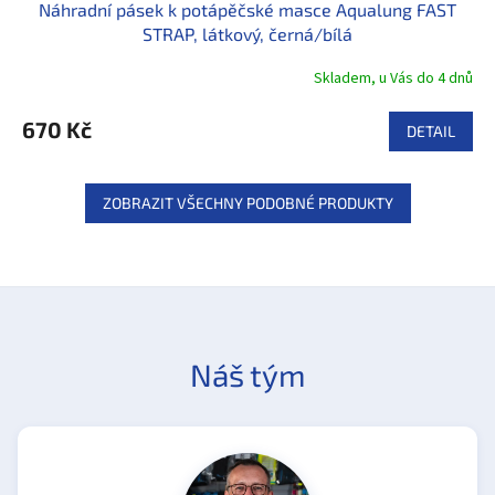
Náhradní pásek k potápěčské masce Aqualung FAST
STRAP, látkový, černá/bílá
Skladem, u Vás do 4 dnů
670 Kč
DETAIL
ZOBRAZIT VŠECHNY PODOBNÉ PRODUKTY
Náš tým