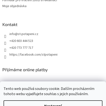
Formulář pro vrácení zboží a reklamaci
Moje objednávka
Kontakt
info
@
st-potapeni.cz
+420 603 444 523
+420 773 777 717
https://facebook.com/stpotapeni
Přijímáme online platby
Tento web používá soubory cookie. Dalším procházením
tohoto webu vyjadřujete souhlas s jejich používáním.
Vytvořil Shoptet