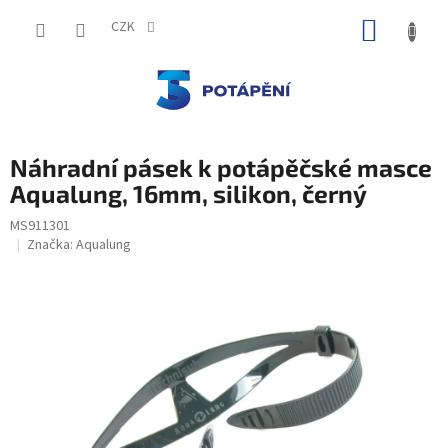
Přejít
NÁKUP
na
CZK
obsah
KOŠÍK
Náhradní pásek k potápěčské masce
Aqualung, 16mm, silikon, černý
MS911301
Značka:
Aqualung