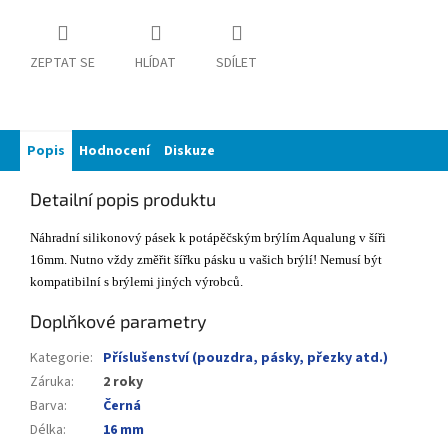
ZEPTAT SE
HLÍDAT
SDÍLET
Popis
Hodnocení
Diskuze
Detailní popis produktu
Náhradní silikonový pásek k potápěčským brýlím Aqualung v šíři
16mm. Nutno vždy změřit šířku pásku u vašich brýlí! Nemusí být
kompatibilní s brýlemi jiných výrobců.
Doplňkové parametry
Kategorie
:
Příslušenství (pouzdra, pásky, přezky atd.)
Záruka
:
2 roky
Barva
:
Černá
Délka
:
16 mm