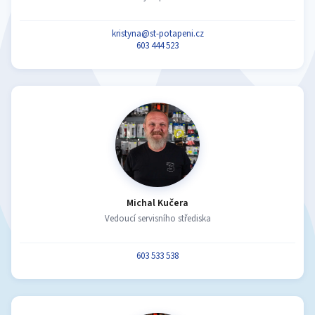
kristyna@st-potapeni.cz
603 444 523
Michal Kučera
Vedoucí servisního střediska
603 533 538