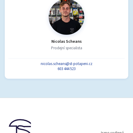
Nicolas Scheans
Prodejní specialista
nicolas.scheans@st-potapeni.cz
603 444 523
Z
á
p
a
t
Jsme rodinná