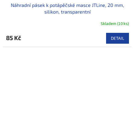
Náhradní pásek k potápěčské masce JTLine, 20 mm,
silikon, transparentní
Skladem
(
10 ks
)
85 Kč
DETAIL