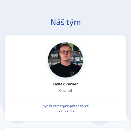
Náš tým
Hynek Verner
Obchod
hynek.verner@st-potapeni.cz
773 777 717