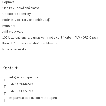
Doprava
Skip Pay - odložená platba
Obchodní podmínky
Podmínky ochrany osobních údajů
Kontakty
Affiliate program
100% zelená energie u nás ve firmě s certifikátem TÜV NORD Czech
Formulář pro vrácení zboží a reklamaci
Moje objednávka
Kontakt
info
@
st-potapeni.cz
+420 603 444 523
+420 773 777 717
https://facebook.com/stpotapeni