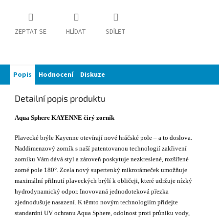
ZEPTAT SE
HLÍDAT
SDÍLET
Popis
Hodnocení
Diskuze
Detailní popis produktu
Aqua Sphere KAYENNE čirý zorník
Plavecké brýle Kayenne otevírají nové hráčské pole – a to doslova.
Naddimenzový zorník s naší patentovanou technologií zakřivení
zorníku Vám dává styl a zároveň poskytuje nezkreslené, rozšířené
zorné pole 180°. Zcela nový supertenký mikrorámeček umožňuje
maximální přilnutí plaveckých brýlí k obličeji, které udržuje nízký
hydrodynamický odpor. Inovovaná jednodoteková přezka
zjednodušuje nasazení. K těmto novým technologiím přidejte
standardní UV ochranu Aqua Sphere, odolnost proti průniku vody,