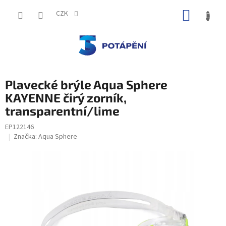
Přejít
NÁKUP
na
CZK
obsah
KOŠÍK
Plavecké brýle Aqua Sphere
KAYENNE čirý zorník,
transparentní/lime
EP122146
Značka:
Aqua Sphere