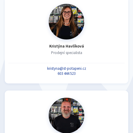
Kristýna Havlíková
Prodejní specialista
kristyna@st-potapeni.cz
603 444 523