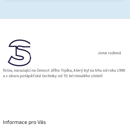
Z
á
p
a
t
í
Jsme rodinná
firma, navazující na činnost Jiřího Trpíka, který byl na trhu od roku 1990
a v oboru potápěčské techniky od 70. let minulého století
Informace pro Vás