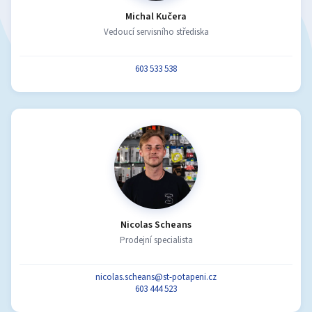
Michal Kučera
Vedoucí servisního střediska
603 533 538
Nicolas Scheans
Prodejní specialista
nicolas.scheans@st-potapeni.cz
603 444 523