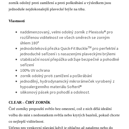
zorník odolný proti zamlžení a proti poškrábání a výsledkem jsou
jednoduše nejdokonalejší plavecké brýle na trhu.
Vlastnosti
naddimenzovaný, velmi odolný zorník z Plexisolu® pro
rozšířenou viditelnost ve všech směrech se zorným
úhlem 180°
TM
jednodoteková přezka Quick-Fit Buckle
pro perfektní a
jednoduché seřízení i s nasazenými plaveckými brýlemi
stabilizační nosní přepážka udržuje bezpečné a pohodlné
seřízení
100% UV ochrana
zorník odolný proti zamlžení a poškrábání
jednodílný, hydrodynamický mikrorámeček vyrobený z
hypoalergenního materiálu Softeril®
silikonový pásek pro pohodlí a odolnost.
CLEAR – ČIRÝ ZORNÍK
Čiré zorníky propouští světlo bez omezení, což z nich dělá ideální
volbu do míst s nedostatkem světla nebo krytých bazénů, pokud chcete
co nejlepší viditelnost.
Určeno pro venkovní plavání když je oblačno až zataženo nebo do