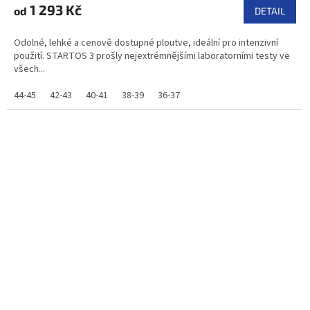
1 293 Kč
od
DETAIL
Odolné, lehké a cenově dostupné ploutve, ideální pro intenzivní
použití. STARTOS 3 prošly nejextrémnějšími laboratorními testy ve
všech...
44-45
42-43
40-41
38-39
36-37