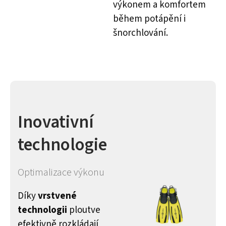
výkonem a komfortem
během potápění i
šnorchlování.
Inovativní
technologie
Optimalizace výkonu
Díky
vrstvené
technologii
ploutve
efektivně rozkládají