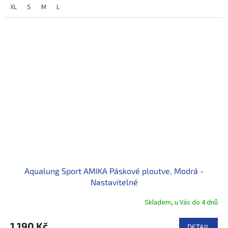
XL
S
M
L
Aqualung Sport AMIKA Páskové ploutve, Modrá -
Nastavitelné
Skladem, u Vás do 4 dnů
1 190 Kč
DETAIL