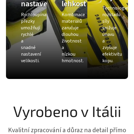
nastavení
lehkost
Technologie
Rychloupínací
Kombinace
rozkladu
přezky
materiálů
síly
umožňují
zaručuje
snižuje
rychlé
dlouhou
únavu
a
životnost
a
snadné
a
zvyšuje
nastavení
nízkou
efektivitu
velikosti.
hmotnost.
kopu.
Vyrobeno v Itálii
Kvalitní zpracování a důraz na detail přímo