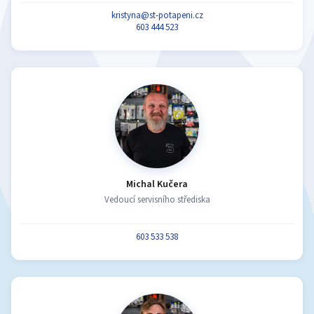
kristyna@st-potapeni.cz
603 444 523
Michal Kučera
Vedoucí servisního střediska
603 533 538