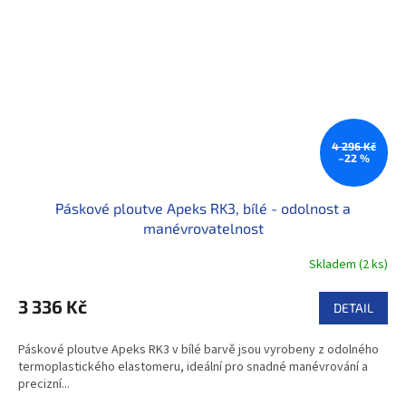
4 296 Kč
–22 %
Páskové ploutve Apeks RK3, bílé - odolnost a
manévrovatelnost
Skladem
(
2 ks
)
3 336 Kč
DETAIL
Páskové ploutve Apeks RK3 v bílé barvě jsou vyrobeny z odolného
termoplastického elastomeru, ideální pro snadné manévrování a
precizní...