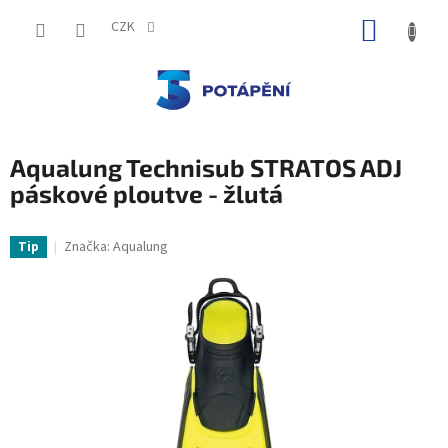
Přejít
NÁKUP
na
CZK
obsah
KOŠÍK
Aqualung Technisub STRATOS ADJ
páskové ploutve - žlutá
Značka:
Aqualung
Tip