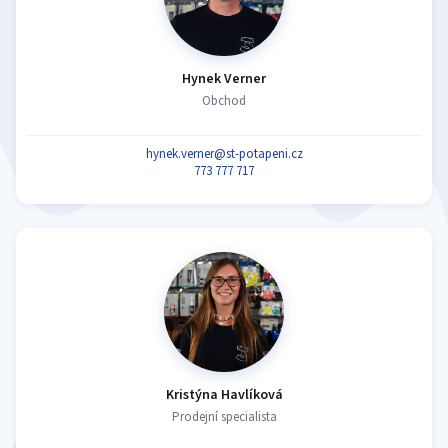
Hynek Verner
Obchod
hynek.verner@st-potapeni.cz
773 777 717
Kristýna Havlíková
Prodejní specialista