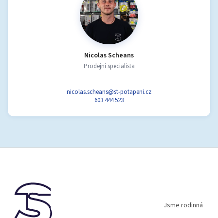
Nicolas Scheans
Prodejní specialista
nicolas.scheans@st-potapeni.cz
603 444 523
Z
á
p
a
t
í
Jsme rodinná