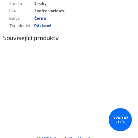
Záruka
:
2 roky
EAN
:
Zvolte variantu
Barva
:
Černá
Typ ploutví
:
Páskové
Související produkty
3 240 Kč
–11 %