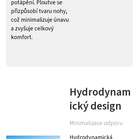
potápění. Ploutve se
přizpůsobí tvaru nohy,
což minimalizuje únavu
a zvyšuje celkový
komfort.
Hydrodynam
ický design
Minimalizace odporu
Hydrodynamická