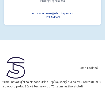
Prodejní specialista
nicolas.scheans@st-potapeni.cz
603 444 523
Z
á
p
a
t
í
Jsme rodinná
firma, navazující na činnost Jiřího Trpíka, který byl na trhu od roku 1990
a v oboru potápěčské techniky od 70. let minulého století