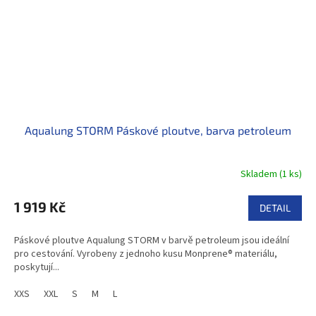
Aqualung STORM Páskové ploutve, barva petroleum
Skladem
(
1 ks
)
1 919 Kč
DETAIL
Páskové ploutve Aqualung STORM v barvě petroleum jsou ideální
pro cestování. Vyrobeny z jednoho kusu Monprene® materiálu,
poskytují...
XXS
XXL
S
M
L