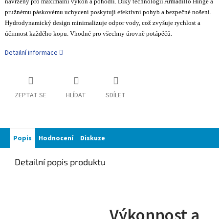
navrženy pro maximální výkon a pohodlí. Díky technologii Armadillo Hinge a
pružnému páskovému uchycení poskytují efektivní pohyb a bezpečné nošení.
Hydrodynamický design minimalizuje odpor vody, což zvyšuje rychlost a
účinnost každého kopu. Vhodné pro všechny úrovně potápěčů.
Detailní informace
ZEPTAT SE
HLÍDAT
SDÍLET
Popis
Hodnocení
Diskuze
Detailní popis produktu
Výkonnost a