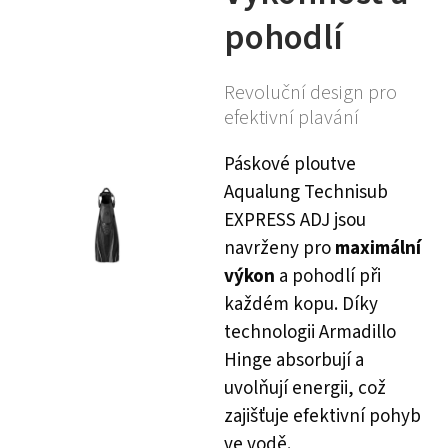
pohodlí
Revoluční design pro
efektivní plavání
Páskové ploutve
Aqualung Technisub
EXPRESS ADJ jsou
navrženy pro
maximální
výkon
a pohodlí při
každém kopu. Díky
technologii Armadillo
Hinge absorbují a
uvolňují energii, což
zajišťuje efektivní pohyb
ve vodě.