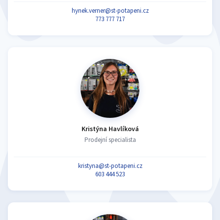
hynek.verner@st-potapeni.cz
773 777 717
Kristýna Havlíková
Prodejní specialista
kristyna@st-potapeni.cz
603 444 523