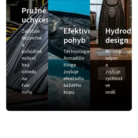
Pružné
uchycení
Efektivní
Hydrody
Zajišťuje
bezpečné
pohyb
design
a
pohodlné
Technologie
Minimalizuje
nošení
Armadillo
odpor
bez
Hinge
a
ohledu
zvyšuje
zvyšuje
na
efektivitu
rychlost
tvar
každého
ve
nohy.
kopu.
vodě.