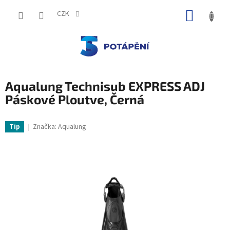
Přejít
NÁKUP
na
CZK
obsah
KOŠÍK
Aqualung Technisub EXPRESS ADJ
Páskové Ploutve, Černá
Značka:
Aqualung
Tip