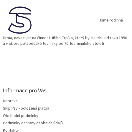
p
a
t
í
Jsme rodinná
firma, navazující na činnost Jiřího Trpíka, který byl na trhu od roku 1990
a v oboru potápěčské techniky od 70. let minulého století
Informace pro Vás
Doprava
Skip Pay - odložená platba
Obchodní podmínky
Podmínky ochrany osobních údajů
Kontakty