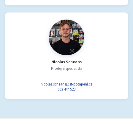
Nicolas Scheans
Prodejní specialista
nicolas.scheans@st-potapeni.cz
603 444 523
Z
á