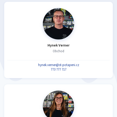
Hynek Verner
Obchod
hynek.verner@st-potapeni.cz
773 777 717