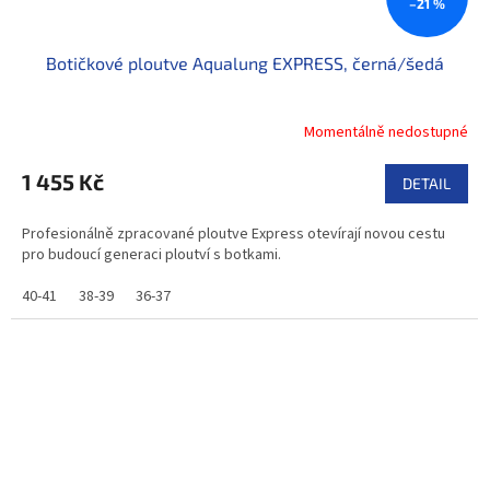
–21 %
Botičkové ploutve Aqualung EXPRESS, černá/šedá
Momentálně nedostupné
1 455 Kč
DETAIL
Profesionálně zpracované ploutve Express otevírají novou cestu
pro budoucí generaci ploutví s botkami.
40-41
38-39
36-37