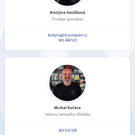
Kristýna Havlíková
Prodejní specialista
kristyna@st-potapeni.cz
603 444 523
Michal Kučera
Vedoucí servisního střediska
603 533 538