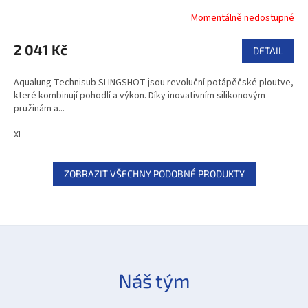
Momentálně nedostupné
2 041 Kč
DETAIL
Aqualung Technisub SLINGSHOT jsou revoluční potápěčské ploutve,
které kombinují pohodlí a výkon. Díky inovativním silikonovým
pružinám a...
XL
ZOBRAZIT VŠECHNY PODOBNÉ PRODUKTY
Náš tým