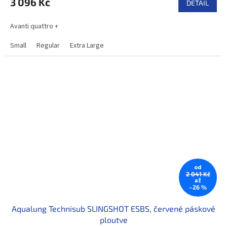
3 096 Kč
DETAIL
Avanti quattro +
Small
Regular
Extra Large
od
2 041 Kč
až
–26 %
Aqualung Technisub SLINGSHOT ESBS, červené páskové
ploutve