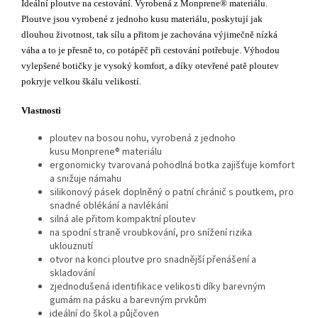
Ideální ploutve na cestování. Vyrobená z Monprene® materiálu.
Ploutve jsou vyrobené z jednoho kusu materiálu, poskytují jak
dlouhou životnost, tak sílu a přitom je zachována výjimečně nízká
váha a to je přesně to, co potápěč při cestování potřebuje. Výhodou
vylepšené botičky je vysoký komfort, a díky otevřené patě ploutev
pokryje velkou škálu velikostí.
Vlastnosti
ploutev na bosou nohu, vyrobená z jednoho
kusu Monprene® materiálu
ergonomicky tvarovaná pohodlná botka zajišťuje komfort
a snižuje námahu
silikonový pásek doplněný o patní chránič s poutkem, pro
snadné oblékání a navlékání
silná ale přitom kompaktní ploutev
na spodní straně vroubkování, pro snížení rizika
uklouznutí
otvor na konci ploutve pro snadnější přenášení a
skladování
zjednodušená identifikace velikosti díky barevným
gumám na pásku a barevným prvkům
ideální do škol a půjčoven