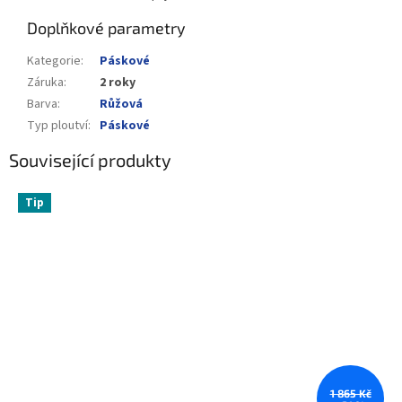
Doplňkové parametry
Kategorie
:
Páskové
Záruka
:
2 roky
Barva
:
Růžová
Typ ploutví
:
Páskové
Související produkty
Tip
1 865 Kč