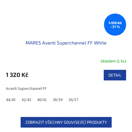
1 919 Kč
–31 %
MARES Avanti Superchannel FF White
Skladem
(
1 ks
)
1 320 Kč
DETAIL
Avanti Superchannel FF
44/45
42/43
40/41
38/39
36/37
ZOBRAZIT VŠECHNY SOUVISEJÍCÍ PRODUKTY