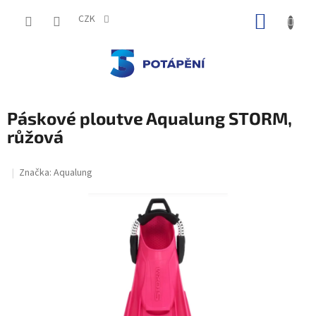
Přejít
NÁKUP
na
CZK
obsah
KOŠÍK
Páskové ploutve Aqualung STORM,
růžová
Značka:
Aqualung