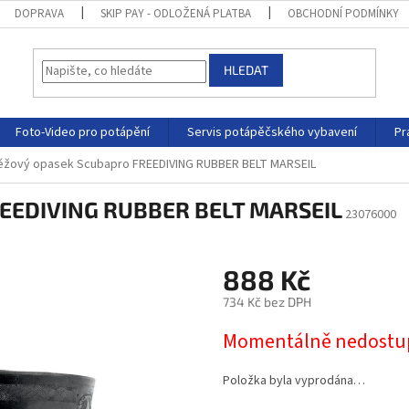
DOPRAVA
SKIP PAY - ODLOŽENÁ PLATBA
OBCHODNÍ PODMÍNKY
HLEDAT
Foto-Video pro potápění
Servis potápěčského vybavení
Pr
ěžový opasek Scubapro FREEDIVING RUBBER BELT MARSEIL
REEDIVING RUBBER BELT MARSEIL
23076000
888 Kč
734 Kč bez DPH
Momentálně nedostu
Položka byla vyprodána…