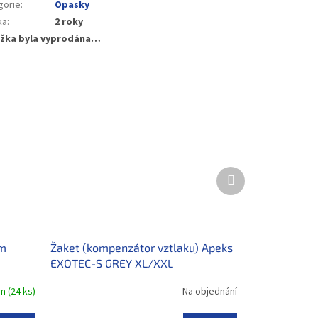
gorie
:
Opasky
ka
:
2 roky
žka byla vyprodána…
Další
produkt
mm
Žaket (kompenzátor vztlaku) Apeks
EXOTEC-S GREY XL/XXL
em
(
24 ks
)
Na objednání