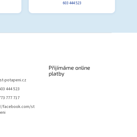
603 444 523
Přijímáme online
platby
st-potapeni.cz
603 444 523
773 777 717
://facebook.com/st
eni