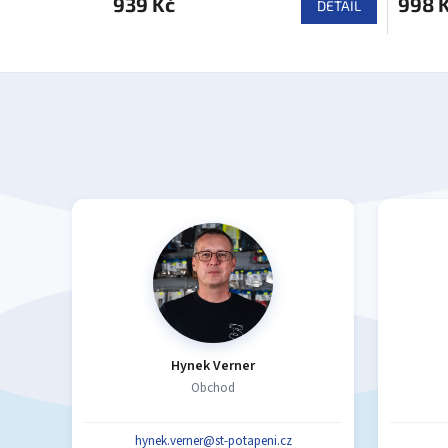
939 Kč
998 
DETAIL
Hynek Verner
Obchod
hynek.verner@st-potapeni.cz