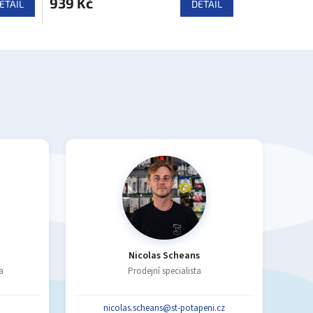
939 Kč
ETAIL
DETAIL
Nicolas Scheans
a
Prodejní specialista
nicolas.scheans@st-potapeni.cz