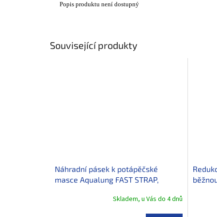
Popis produktu není dostupný
Související produkty
Náhradní pásek k potápěčské
Redukc
masce Aqualung FAST STRAP,
běžnou 
látkový, tyrkysová/bílá
Skladem, u Vás do 4 dnů