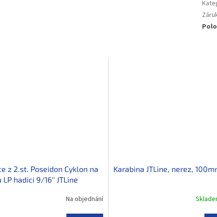
Kate
Záru
Polo
e z 2.st. Poseidon Cyklon na
Karabina JTLine, nerez, 100
LP hadici 9/16'' JTLine
Na objednání
Sklad