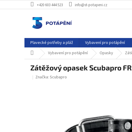
Přejít
+420 603 444 523
info@st-potapeni.cz
na
obsah
Plavecké potřeby a pláž
Vybavení pro potápění
Domů
Vybavení pro potápění
Opasky
Zát
Zátěžový opasek Scubapro F
Značka:
Scubapro