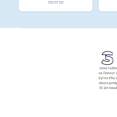
773 777 717
Z
á
p
a
t
í
Jsme rodinn
na činnost J
byl na trhu 
oboru potá
70. let minu