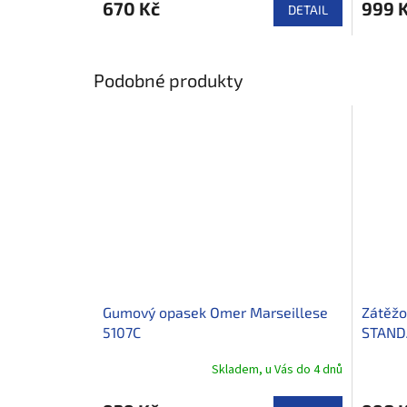
670 Kč
999 
DETAIL
Podobné produkty
Gumový opasek Omer Marseillese
Zátěžo
5107C
STAND
černá
Skladem, u Vás do 4 dnů