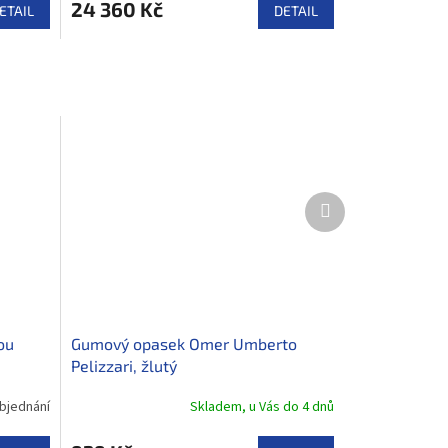
24 360 Kč
ETAIL
DETAIL
Další
produkt
ou
Gumový opasek Omer Umberto
Pelizzari, žlutý
bjednání
Skladem, u Vás do 4 dnů