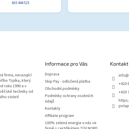
603 444 523
Informace pro Vás
Kontakt
Doprava
á firma, navazující
info
@
iřího Trpíka, který
Skip Pay - odložená platba
+420 
od roku 1990 a v
Obchodní podmínky
pěčské techniky od
+420 
Podmínky ochrany osobních
lého století
https
údajů
potap
Kontakty
Affiliate program
100% zelená energie u nás ve
firmě s certifikátem TÜV NORD