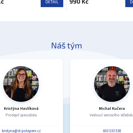
Kč
990 Kč
DETAIL
D
Náš tým
Kristýna Havlíková
Michal Kučera
Prodejní specialista
Vedoucí servisního středisk
kristyna@st-potapeni.cz
603 533 538