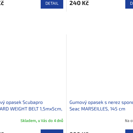
Kč
240 Kč
DETAIL
D
vý opasek Scubapro
Gumový opasek s nerez spon
ARD WEIGHT BELT 1,5mx5cm,
Seac MARSEILLES, 145 cm
Skladem, u Vás do 4 dnů
Na o