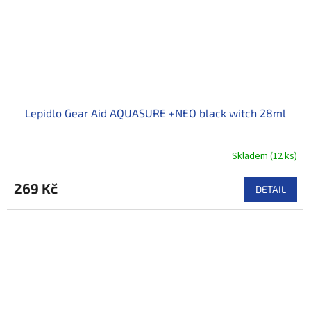
Lepidlo Gear Aid AQUASURE +NEO black witch 28ml
Skladem
(
12 ks
)
269 Kč
DETAIL