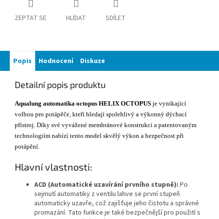
ZEPTAT SE
HLÍDAT
SDÍLET
Popis
Hodnocení
Diskuze
Detailní popis produktu
Aqualung automatika octopus HELIX OCTOPUS
je vynikající
volbou pro potápěče, kteří hledají spolehlivý a výkonný dýchací
přístroj. Díky své vyvážené membránové konstrukci a patentovaným
technologiím nabízí tento model skvělý výkon a bezpečnost při
potápění.
Hlavní vlastnosti:
ACD (Automatické uzavírání prvního stupně):
Po
sejmutí automatiky z ventilu lahve se první stupeň
automaticky uzavře, což zajišťuje jeho čistotu a správné
promazání. Tato funkce je také bezpečnější pro použití s