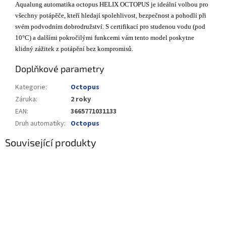
Aqualung automatika octopus HELIX OCTOPUS je ideální volbou pro
všechny potápěče, kteří hledají spolehlivost, bezpečnost a pohodlí při
svém podvodním dobrodružství. S certifikací pro studenou vodu (pod
10°C) a dalšími pokročilými funkcemi vám tento model poskytne
klidný zážitek z potápění bez kompromisů.
Doplňkové parametry
Kategorie
:
Octopus
Záruka
:
2 roky
EAN
:
3665771031133
Druh automatiky
:
Octopus
Související produkty