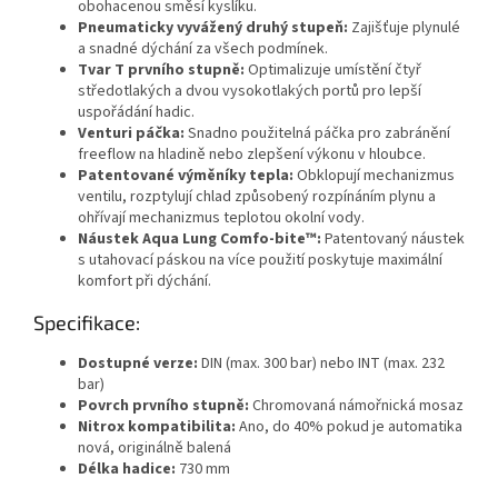
obohacenou směsí kyslíku.
Pneumaticky vyvážený druhý stupeň:
Zajišťuje plynulé
a snadné dýchání za všech podmínek.
Tvar T prvního stupně:
Optimalizuje umístění čtyř
středotlakých a dvou vysokotlakých portů pro lepší
uspořádání hadic.
Venturi páčka:
Snadno použitelná páčka pro zabránění
freeflow na hladině nebo zlepšení výkonu v hloubce.
Patentované výměníky tepla:
Obklopují mechanizmus
ventilu, rozptylují chlad způsobený rozpínáním plynu a
ohřívají mechanizmus teplotou okolní vody.
Náustek Aqua Lung Comfo-bite™:
Patentovaný náustek
s utahovací páskou na více použití poskytuje maximální
komfort při dýchání.
Specifikace:
Dostupné verze:
DIN (max. 300 bar) nebo INT (max. 232
bar)
Povrch prvního stupně:
Chromovaná námořnická mosaz
Nitrox kompatibilita:
Ano, do 40% pokud je automatika
nová, originálně balená
Délka hadice:
730 mm