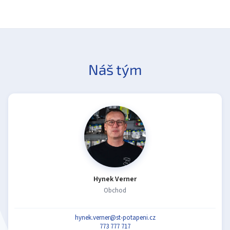
Náš tým
Hynek Verner
Obchod
hynek.verner@st-potapeni.cz
773 777 717