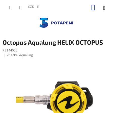
Přejít
NÁKUP
na
CZK
obsah
KOŠÍK
Octopus Aqualung HELIX OCTOPUS
RS144001
Značka:
Aqualung