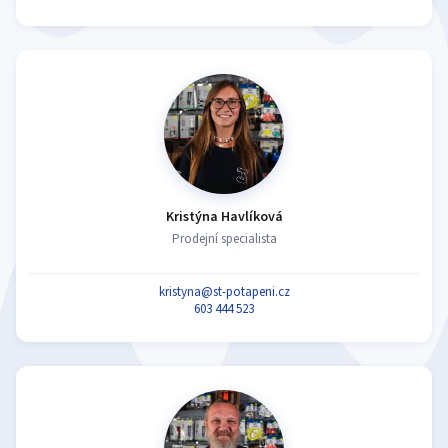
Kristýna Havlíková
Prodejní specialista
kristyna@st-potapeni.cz
603 444 523