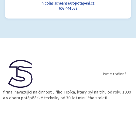
nicolas.scheans@st-potapeni.cz
603 444 523
Z
á
p
a
t
í
Jsme rodinná
firma, navazující na činnost Jiřího Trpíka, který byl na trhu od roku 1990
a v oboru potápěčské techniky od 70. let minulého století