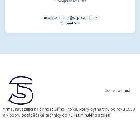
Prodejní specialista
nicolas.scheans@st-potapeni.cz
603 444 523
Z
á
p
a
t
í
Jsme rodinná
firma, navazující na činnost Jiřího Trpíka, který byl na trhu od roku 1990
a v oboru potápěčské techniky od 70. let minulého století