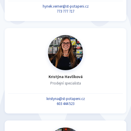
hynek.verner@st-potapeni.cz
773 777 717
Kristýna Havlíková
Prodejní specialista
kristyna@st-potapeni.cz
603 444 523