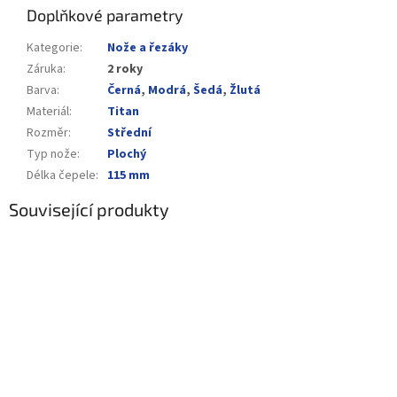
Doplňkové parametry
Kategorie
:
Nože a řezáky
Záruka
:
2 roky
Barva
:
Černá
,
Modrá
,
Šedá
,
Žlutá
Materiál
:
Titan
Rozměr
:
Střední
Typ nože
:
Plochý
Délka čepele
:
115 mm
Související produkty