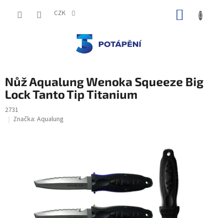
Přejít
NÁKUP
na
CZK
obsah
KOŠÍK
Nůž Aqualung Wenoka Squeeze Big
Lock Tanto Tip Titanium
2731
Značka:
Aqualung