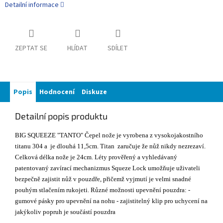
Detailní informace
ZEPTAT SE
HLÍDAT
SDÍLET
Popis
Hodnocení
Diskuze
Detailní popis produktu
BIG SQUEEZE "TANTO" Čepel nože je vyrobena z vysokojakostního
titanu 304 a je dlouhá 11,5cm. Titan zaručuje že nůž nikdy nezrezaví.
Celková délka nože je 24cm. Léty prověřený a vyhledávaný
patentovaný zavírací mechanizmus Squeze Lock umožňuje uživateli
bezpečně zajistit nůž v pouzdře, přičemž vyjmutí je velmi snadné
pouhým stlačením rukojeti. Různé možnosti upevnění pouzdra: -
gumové pásky pro upevnění na nohu - zajistitelný klip pro uchycení na
jakýkoliv popruh je součástí pouzdra