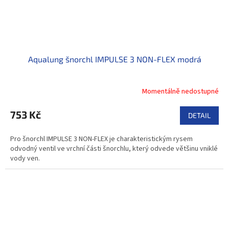
Aqualung šnorchl IMPULSE 3 NON-FLEX modrá
Momentálně nedostupné
753 Kč
DETAIL
Pro šnorchl IMPULSE 3 NON-FLEX je charakteristickým rysem
odvodný ventil ve vrchní části šnorchlu, který odvede většinu vniklé
vody ven.