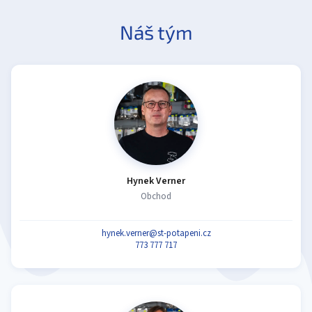
Náš tým
Hynek Verner
Obchod
hynek.verner@st-potapeni.cz
773 777 717