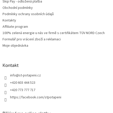
Skip Pay - odložená platba
Obchodní podmínky
Podmínky ochrany osobních údajů
Kontakty
Affiliate program
100% zelená energie u nás ve firmě s certifikátem TÜV NORD Czech
Formulář pro vrácení zboží a reklamaci
Moje objednávka
Kontakt
info
@
st-potapeni.cz
+420 603 444 523
+420 773 777 717
https://facebook.com/stpotapeni