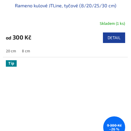
Rameno kulové JTLine, tyčové (8/20/25/30 cm)
Skladem
(
1 ks
)
300 Kč
od
DETAIL
20 cm
8 cm
Tip
9 300 Kč
–26 %