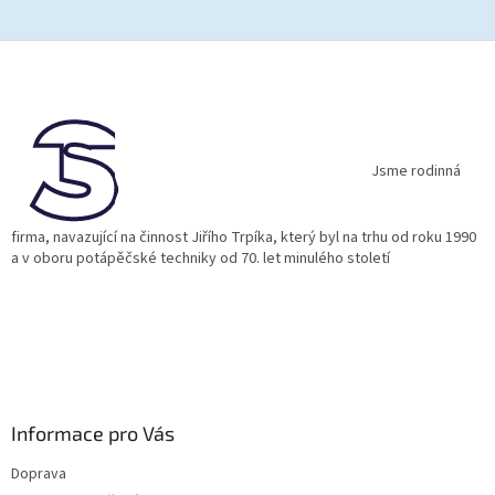
Z
á
p
a
t
í
Jsme rodinná
firma, navazující na činnost Jiřího Trpíka, který byl na trhu od roku 1990
a v oboru potápěčské techniky od 70. let minulého století
Informace pro Vás
Doprava