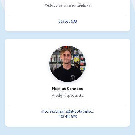
Vedoucí servisního střediska
603 533 538
Nicolas Scheans
Prodejní specialista
nicolas.scheans@st-potapeni.cz
603 444 523