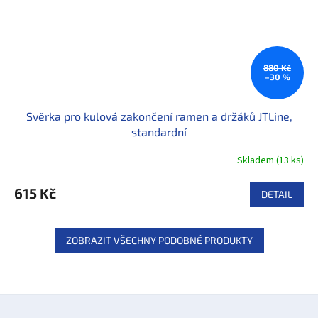
880 Kč
–30 %
Svěrka pro kulová zakončení ramen a držáků JTLine,
standardní
Skladem
(
13 ks
)
615 Kč
DETAIL
ZOBRAZIT VŠECHNY PODOBNÉ PRODUKTY