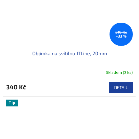
510 Kč
–33 %
Objímka na svítilnu JTLine, 20mm
Skladem
(
2 ks
)
340 Kč
DETAIL
Tip