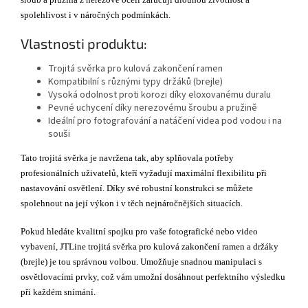
spolehlivost i v náročných podmínkách.
Vlastnosti produktu:
Trojitá svěrka pro kulová zakončení ramen
Kompatibilní s různými typy držáků (brejle)
Vysoká odolnost proti korozi díky eloxovanému duralu
Pevné uchycení díky nerezovému šroubu a pružině
Ideální pro fotografování a natáčení videa pod vodou i na
souši
Tato trojitá svěrka je navržena tak, aby splňovala potřeby
profesionálních uživatelů, kteří vyžadují maximální flexibilitu při
nastavování osvětlení. Díky své robustní konstrukci se můžete
spolehnout na její výkon i v těch nejnáročnějších situacích.
Pokud hledáte kvalitní spojku pro vaše fotografické nebo video
vybavení, JTLine trojitá svěrka pro kulová zakončení ramen a držáky
(brejle) je tou správnou volbou. Umožňuje snadnou manipulaci s
osvětlovacími prvky, což vám umožní dosáhnout perfektního výsledku
při každém snímání.