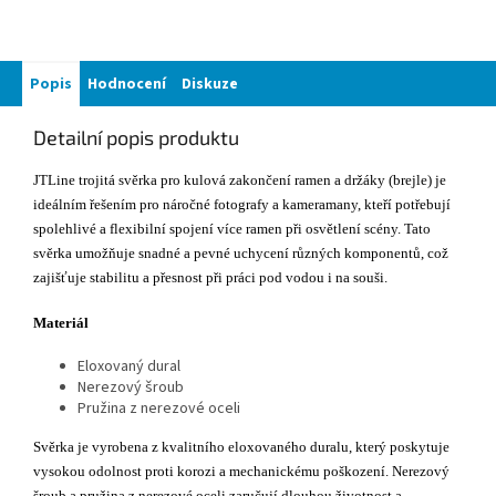
Popis
Hodnocení
Diskuze
Detailní popis produktu
JTLine trojitá svěrka pro kulová zakončení ramen a držáky (brejle) je
ideálním řešením pro náročné fotografy a kameramany, kteří potřebují
spolehlivé a flexibilní spojení více ramen při osvětlení scény. Tato
svěrka umožňuje snadné a pevné uchycení různých komponentů, což
zajišťuje stabilitu a přesnost při práci pod vodou i na souši.
Materiál
Eloxovaný dural
Nerezový šroub
Pružina z nerezové oceli
Svěrka je vyrobena z kvalitního eloxovaného duralu, který poskytuje
vysokou odolnost proti korozi a mechanickému poškození. Nerezový
šroub a pružina z nerezové oceli zaručují dlouhou životnost a