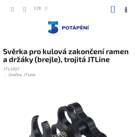
Přejít
NÁKUP
na
CZK
obsah
KOŠÍK
Svěrka pro kulová zakončení ramen
a držáky (brejle), trojitá JTLine
JTL-1027
Značka:
JTLine