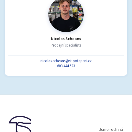
Nicolas Scheans
Prodejní specialista
nicolas.scheans@st-potapeni.cz
603 444 523
Z
á
p
a
t
í
Jsme rodinná