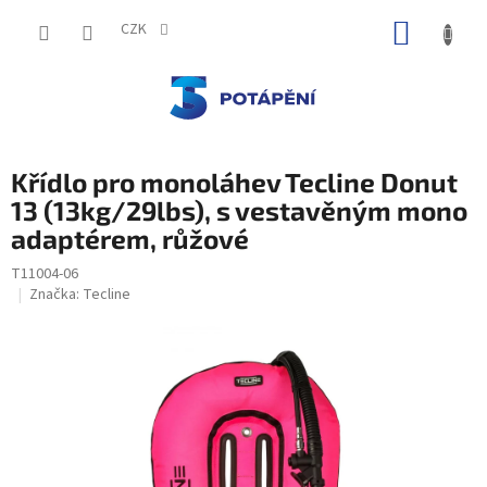
Přejít
NÁKUP
na
CZK
obsah
KOŠÍK
Křídlo pro monoláhev Tecline Donut
13 (13kg/29lbs), s vestavěným mono
adaptérem, růžové
T11004-06
Značka:
Tecline