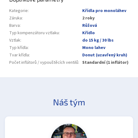
Kategorie
:
Křídla pro monoláhev
Záruka
:
2 roky
Barva
:
Růžová
Typ kompenzátoru vztlaku
:
Křídlo
Vztlak
:
do 15 kg / 30 lbs
Typ křídla
:
Mono lahev
Tvar křídla
:
Donut (uzavřený kruh)
Počet inflátorů / vypouštěcích ventilů
:
Standardní (1 inflátor)
Náš tým