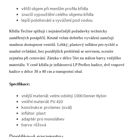
větší objem při menším profilu křídla
snazší vypouštění celého objemu křídla
lepší polohování a vyvážení pod vodou.
Křídla Tecline splňují i nejnáročnější požadavky technicky
zaměřených potápěčů. Kromě velmi dobrého vyvážení zaručují
snadnou dostupnost ventilů. Lehký, plastový inflátor pro rychlé a
snadné ovládání, bez pozdějších problémů se servisem, oceníte
zejména při cestování. Záruka v délce 5let na stálost barvy vnějšího
materiálu. V ceně křídla je inflátorová LP Proflex hadice, dvě vrapové
hadice o délce 30 a 40 cm a transportní obal.
Specifikace:
vnější materiál: velmi odolný 1000 Denier Nylon
vnitřní materiál: PU 420
konstrukce: prstenec (ovál)
inflátor: plast
adaptér pro monoláhev
barva: růžová
Doplňkové parametry