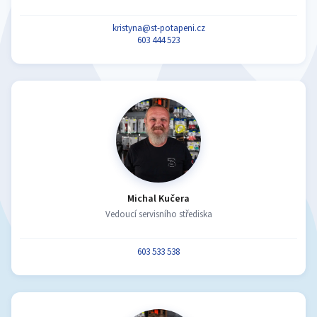
kristyna@st-potapeni.cz
603 444 523
Michal Kučera
Vedoucí servisního střediska
603 533 538