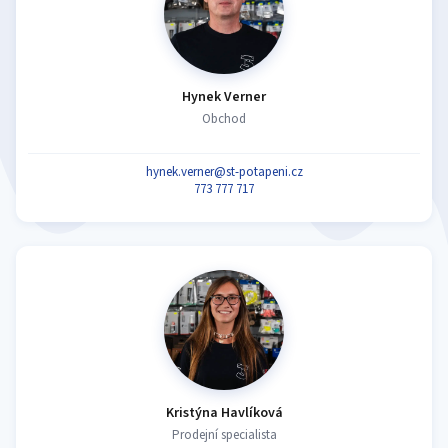
Hynek Verner
Obchod
hynek.verner@st-potapeni.cz
773 777 717
Kristýna Havlíková
Prodejní specialista