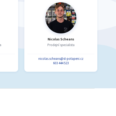
Nicolas Scheans
a
Prodejní specialista
nicolas.scheans@st-potapeni.cz
603 444 523