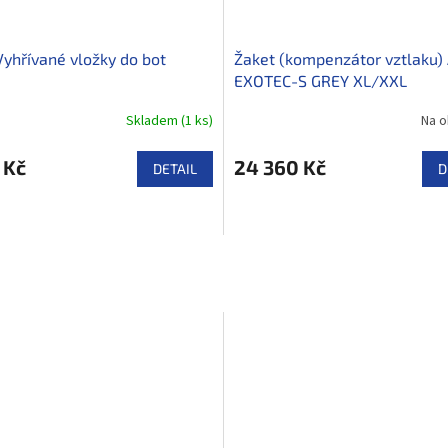
Vyhřívané vložky do bot
Žaket (kompenzátor vztlaku)
EXOTEC-S GREY XL/XXL
Skladem
(
1 ks
)
Na o
 Kč
24 360 Kč
DETAIL
D