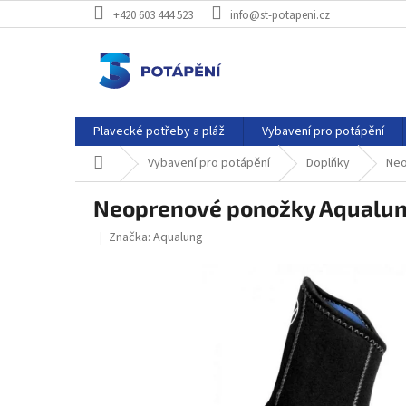
Přejít
+420 603 444 523
info@st-potapeni.cz
na
obsah
Plavecké potřeby a pláž
Vybavení pro potápění
Domů
Vybavení pro potápění
Doplňky
Neo
Neoprenové ponožky Aqualu
Značka:
Aqualung