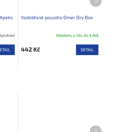
produkt
 Apeks
Vodotěsné pouzdro Omer Dry Box
bjednání
Skladem, u Vás do 4 dnů
442 Kč
ETAIL
DETAIL
Další