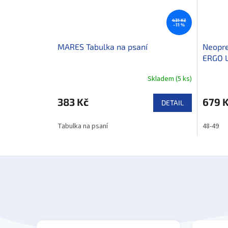
431 Kč
–11 %
MARES Tabulka na psaní
Neopre
ERGO 
Skladem
(
5 ks
)
383 Kč
679 
DETAIL
Tabulka na psaní
48-49