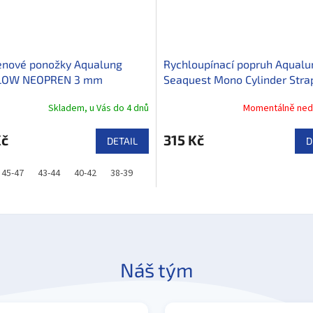
nové ponožky Aqualung
Rychloupínací popruh Aqualu
LOW NEOPREN 3 mm
Seaquest Mono Cylinder Str
Skladem, u Vás do 4 dnů
Momentálně ned
Kč
315 Kč
DETAIL
D
45-47
43-44
40-42
38-39
Náš tým