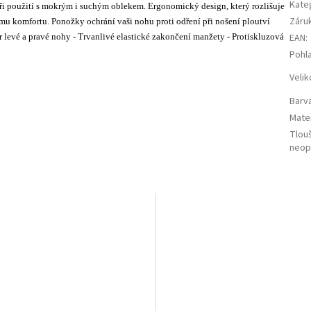
Kate
i použití s mokrým i suchým oblekem. Ergonomický design, který rozlišuje
Záru
u komfortu. Ponožky ochrání vaši nohu proti odření při nošení ploutví
evé a pravé nohy - Trvanlivé elastické zakončení manžety - Protiskluzová
EAN
:
Pohla
Velik
Barv
Mater
Tlou
neop