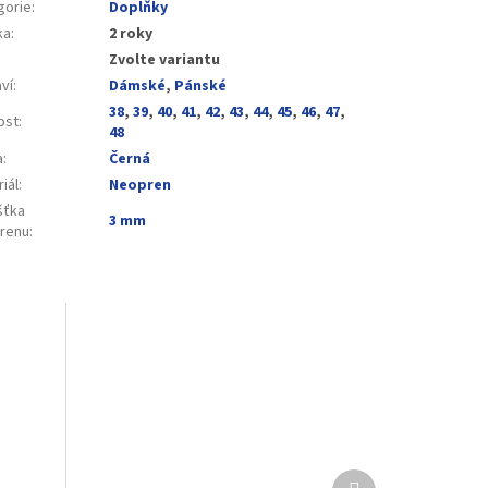
gorie
:
Doplňky
ka
:
2 roky
Zvolte variantu
ví
:
Dámské
,
Pánské
38
,
39
,
40
,
41
,
42
,
43
,
44
,
45
,
46
,
47
,
ost
:
48
a
:
Černá
iál
:
Neopren
šťka
3 mm
renu
:
Další