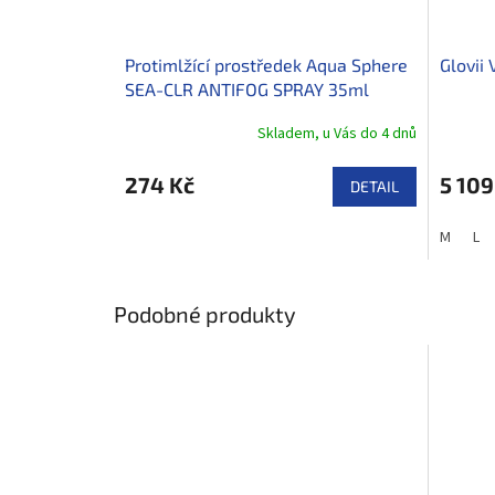
Protimlžící prostředek Aqua Sphere
Glovii 
SEA-CLR ANTIFOG SPRAY 35ml
Skladem, u Vás do 4 dnů
274 Kč
5 109
DETAIL
M
L
Podobné produkty