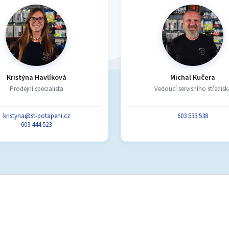
Kristýna Havlíková
Michal Kučera
Prodejní specialista
Vedoucí servisního středisk
kristyna@st-potapeni.cz
603 533 538
603 444 523