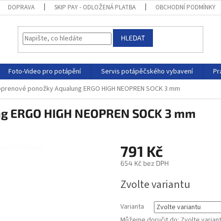
DOPRAVA
SKIP PAY - ODLOŽENÁ PLATBA
OBCHODNÍ PODMÍNKY
HLEDAT
Foto-Video pro potápění
Servis potápěčského vybavení
Pr
prenové ponožky Aqualung ERGO HIGH NEOPREN SOCK 3 mm
ng ERGO HIGH NEOPREN SOCK 3 mm
791 Kč
654 Kč bez DPH
Zvolte variantu
Varianta
Můžeme doručit do:
Zvolte varian