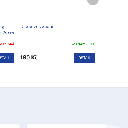
produkt
ng
D kroužek zadní
ap 74cm
ostupné
Skladem
(
5 ks
)
180 Kč
ETAIL
DETAIL