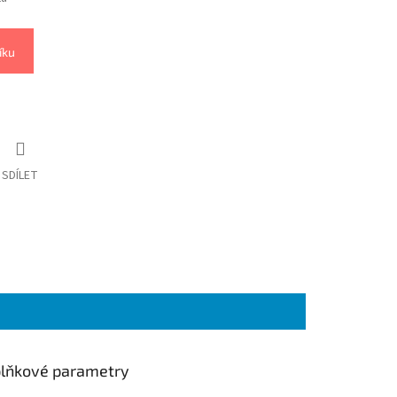
íku
SDÍLET
lňkové parametry