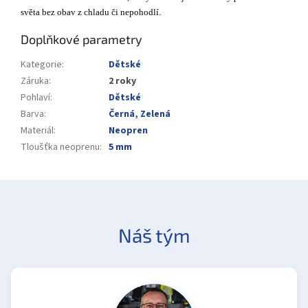
světa bez obav z chladu či nepohodlí.
Doplňkové parametry
Kategorie
:
Dětské
Záruka
:
2 roky
Pohlaví
:
Dětské
Barva
:
Černá
,
Zelená
Materiál
:
Neopren
Tloušťka neoprenu
:
5 mm
Náš tým