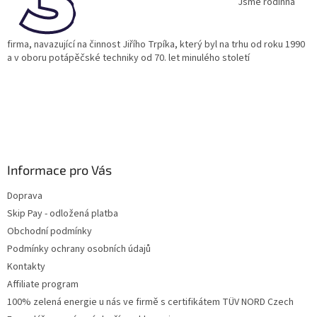
í
Jsme rodinná
firma, navazující na činnost Jiřího Trpíka, který byl na trhu od roku 1990
a v oboru potápěčské techniky od 70. let minulého století
Informace pro Vás
Doprava
Skip Pay - odložená platba
Obchodní podmínky
Podmínky ochrany osobních údajů
Kontakty
Affiliate program
100% zelená energie u nás ve firmě s certifikátem TÜV NORD Czech