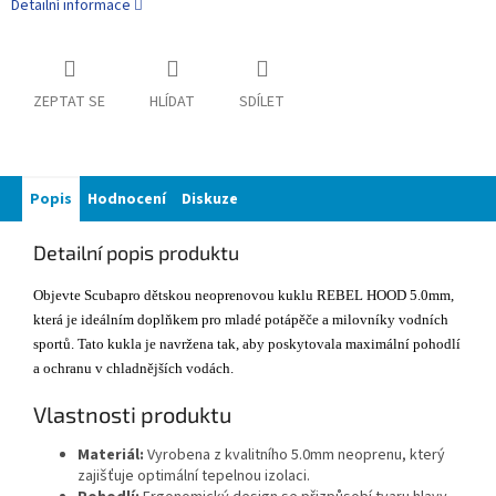
Detailní informace
ZEPTAT SE
HLÍDAT
SDÍLET
Popis
Hodnocení
Diskuze
Detailní popis produktu
Objevte Scubapro dětskou neoprenovou kuklu REBEL HOOD 5.0mm,
která je ideálním doplňkem pro mladé potápěče a milovníky vodních
sportů. Tato kukla je navržena tak, aby poskytovala maximální pohodlí
a ochranu v chladnějších vodách.
Vlastnosti produktu
Materiál:
Vyrobena z kvalitního 5.0mm neoprenu, který
zajišťuje optimální tepelnou izolaci.