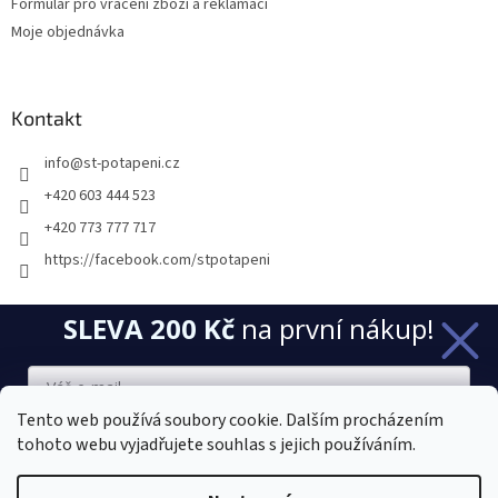
Formulář pro vrácení zboží a reklamaci
Moje objednávka
Kontakt
info
@
st-potapeni.cz
+420 603 444 523
+420 773 777 717
https://facebook.com/stpotapeni
SLEVA 200 Kč
na první nákup!
Přijímáme online platby
Tento web používá soubory cookie. Dalším procházením
tohoto webu vyjadřujete souhlas s jejich používáním.
Chci novinky a slevu
Vytvořil Shoptet
Sleva platí při nákupu nad 2000 Kč. Vaše e-mailová adresa je u