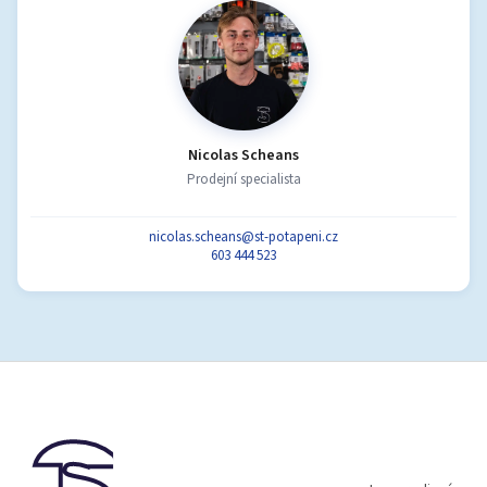
Nicolas Scheans
Prodejní specialista
nicolas.scheans@st-potapeni.cz
603 444 523
Z
á
p
a
t