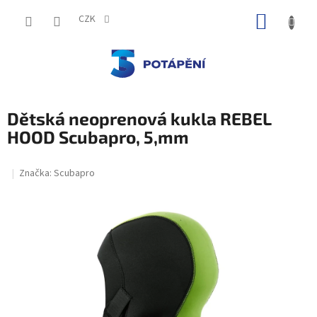
Přejít
NÁKUP
na
CZK
obsah
KOŠÍK
Dětská neoprenová kukla REBEL
HOOD Scubapro, 5,mm
Značka:
Scubapro