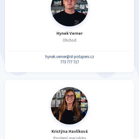
Hynek Verner
Obchod
hynek.verner@st-potapeni.cz
773 777 717
Kristýna Havlíková
Prodejní specialista