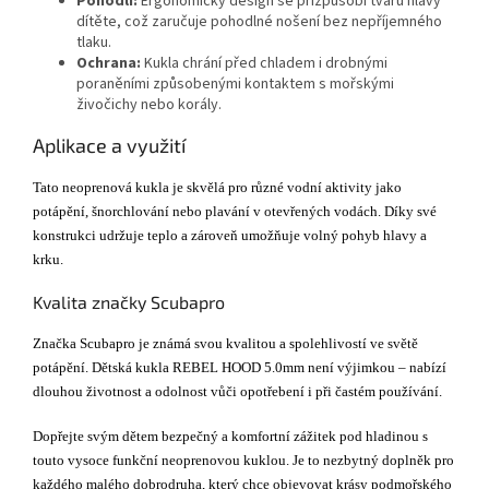
Pohodlí:
Ergonomický design se přizpůsobí tvaru hlavy
dítěte, což zaručuje pohodlné nošení bez nepříjemného
tlaku.
Ochrana:
Kukla chrání před chladem i drobnými
poraněními způsobenými kontaktem s mořskými
živočichy nebo korály.
Aplikace a využití
Tato neoprenová kukla je skvělá pro různé vodní aktivity jako
potápění, šnorchlování nebo plavání v otevřených vodách. Díky své
konstrukci udržuje teplo a zároveň umožňuje volný pohyb hlavy a
krku.
Kvalita značky Scubapro
Značka Scubapro je známá svou kvalitou a spolehlivostí ve světě
potápění. Dětská kukla REBEL HOOD 5.0mm není výjimkou – nabízí
dlouhou životnost a odolnost vůči opotřebení i při častém používání.
Dopřejte svým dětem bezpečný a komfortní zážitek pod hladinou s
touto vysoce funkční neoprenovou kuklou. Je to nezbytný doplněk pro
každého malého dobrodruha, který chce objevovat krásy podmořského