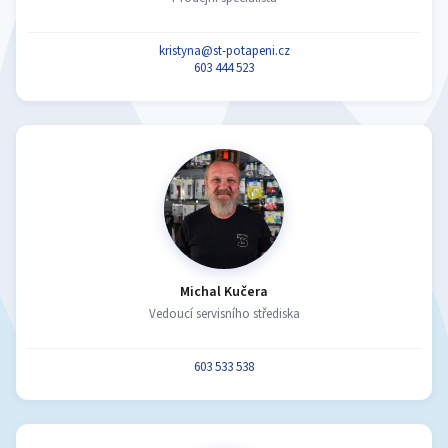
kristyna@st-potapeni.cz
603 444 523
Michal Kučera
Vedoucí servisního střediska
603 533 538