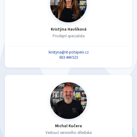
Kristýna Havlíková
Prodejní specialista
kristyna@st-potapeni.cz
603 444 523
Michal Kučera
Vedoucí servisního střediska