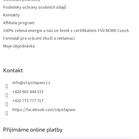
Podmínky ochrany osobních údajů
Kontakty
Affiliate program
100% zelená energie u nás ve firmě s certifikátem TÜV NORD Czech
Formulář pro vrácení zboží a reklamaci
Moje objednávka
Kontakt
info
@
st-potapeni.cz
+420 603 444 523
+420 773 777 717
https://facebook.com/stpotapeni
Přijímáme online platby