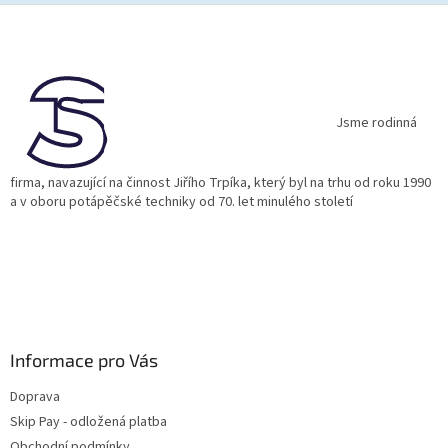
Z
á
p
a
t
í
Jsme rodinná
firma, navazující na činnost Jiřího Trpíka, který byl na trhu od roku 1990
a v oboru potápěčské techniky od 70. let minulého století
Informace pro Vás
Doprava
Skip Pay - odložená platba
Obchodní podmínky