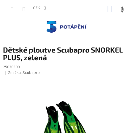
Přejít
NÁKUP
na
CZK
obsah
KOŠÍK
Dětské ploutve Scubapro SNORKEL
PLUS, zelená
25030300
Značka:
Scubapro