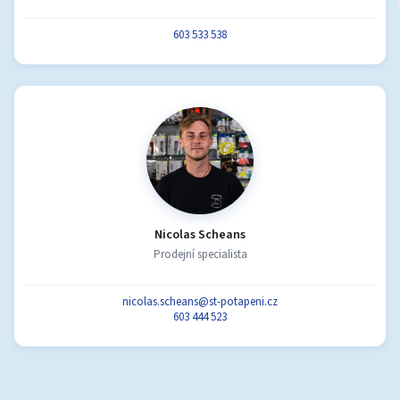
603 533 538
Nicolas Scheans
Prodejní specialista
nicolas.scheans@st-potapeni.cz
603 444 523