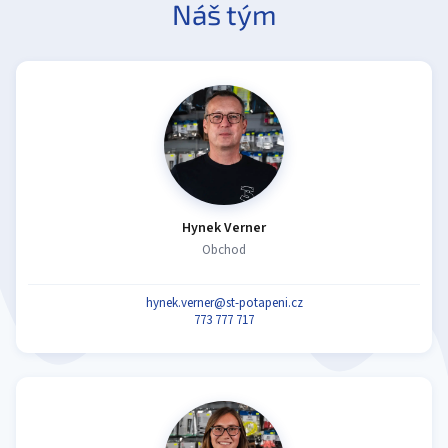
Náš tým
Hynek Verner
Obchod
hynek.verner@st-potapeni.cz
773 777 717