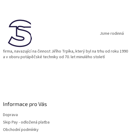
Z
á
p
a
t
í
Jsme rodinná
firma, navazující na činnost Jiřího Trpíka, který byl na trhu od roku 1990
a v oboru potápěčské techniky od 70. let minulého století
Informace pro Vás
Doprava
Skip Pay - odložená platba
Obchodní podmínky