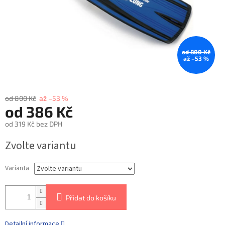
od 800 Kč
až –53 %
od 800 Kč
až –53 %
od
386 Kč
od
319 Kč
bez DPH
Zvolte variantu
Varianta
Přidat do košíku
Detailní informace