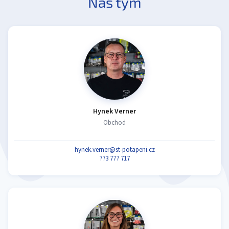
Náš tým
Hynek Verner
Obchod
hynek.verner@st-potapeni.cz
773 777 717