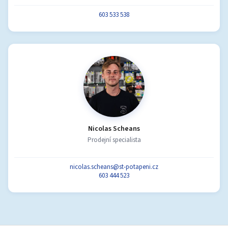
603 533 538
Nicolas Scheans
Prodejní specialista
nicolas.scheans@st-potapeni.cz
603 444 523