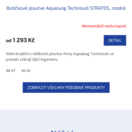
Botičkové ploutve Aqualung Technisub STRATOS, modrá
Momentálně nedostupné
1 293 Kč
od
DETAIL
Velmi kvalitní a oblíbené ploutve firmy Aqualung Technisub se
pomalu stávají žijící legendou.
46-47
40-41
ZOBRAZIT VŠECHNY PODOBNÉ PRODUKTY