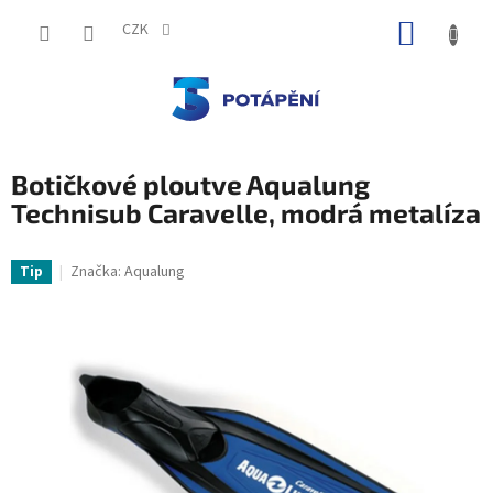
Přejít
NÁKUP
na
CZK
obsah
KOŠÍK
Botičkové ploutve Aqualung
Technisub Caravelle, modrá metalíza
Značka:
Aqualung
Tip