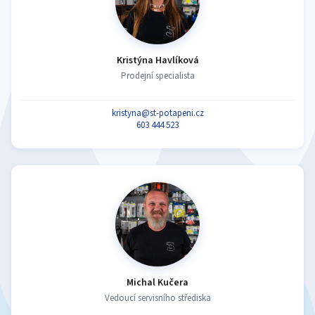
Kristýna Havlíková
Prodejní specialista
kristyna@st-potapeni.cz
603 444 523
Michal Kučera
Vedoucí servisního střediska