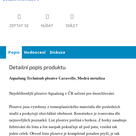
ZEPTAT SE
HLÍDAT
SDÍLET
Popis
Hodnocení
Diskuze
Detailní popis produktu
Aqualung Technisub ploutve Caravelle, Modrá metalíza
Nejoblíbenější ploutve Aqualung v ČR určené pro šnorchlování.
Ploutve jsou vyrobeny z termoplastického materiálu dle posledních
studií a poskytují obzvláštní ohebnost. Konstrukce je tvarována dle
nejnovějších poznatků. List ploutve prolíná s botkou. Z botky zasahuje
žebrování do listu a list naopak pokračuje až pod patu, vzniká tak
jeden celek. Obvod listu ploutve je kompletně potažen pryží, je tak