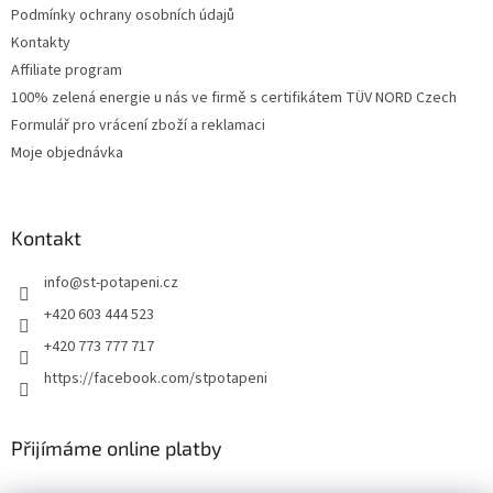
Podmínky ochrany osobních údajů
Kontakty
Affiliate program
100% zelená energie u nás ve firmě s certifikátem TÜV NORD Czech
Formulář pro vrácení zboží a reklamaci
Moje objednávka
Kontakt
info
@
st-potapeni.cz
+420 603 444 523
+420 773 777 717
https://facebook.com/stpotapeni
Přijímáme online platby