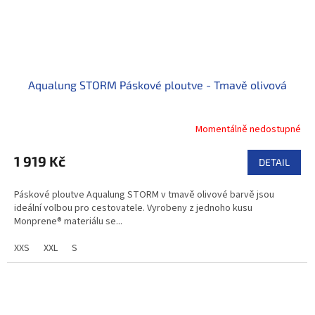
Aqualung STORM Páskové ploutve - Tmavě olivová
Momentálně nedostupné
1 919 Kč
DETAIL
Páskové ploutve Aqualung STORM v tmavě olivové barvě jsou
ideální volbou pro cestovatele. Vyrobeny z jednoho kusu
Monprene® materiálu se...
XXS
XXL
S