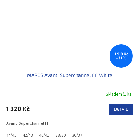
1 919 Kč
–31 %
MARES Avanti Superchannel FF White
Skladem
(
1 ks
)
1 320 Kč
DETAIL
Avanti Superchannel FF
44/45
42/43
40/41
38/39
36/37