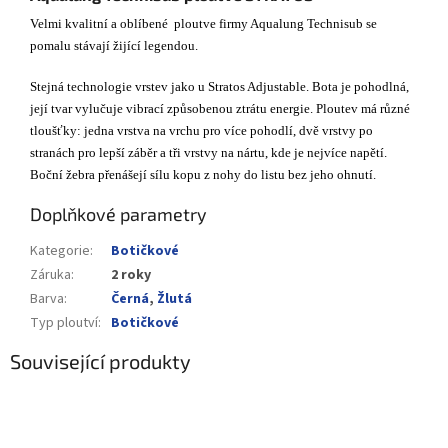
Velmi kvalitní a oblíbené ploutve firmy Aqualung Technisub se
pomalu stávají žijící legendou.
Stejná technologie vrstev jako u Stratos Adjustable. Bota je pohodlná,
její tvar vylučuje vibrací způsobenou ztrátu energie. Ploutev má různé
tloušťky: jedna vrstva na vrchu pro více pohodlí, dvě vrstvy po
stranách pro lepší záběr a tři vrstvy na nártu, kde je nejvíce napětí.
Boční žebra přenášejí sílu kopu z nohy do listu bez jeho ohnutí.
Doplňkové parametry
Kategorie
:
Botičkové
Záruka
:
2 roky
Barva
:
Černá
,
Žlutá
Typ ploutví
:
Botičkové
Související produkty