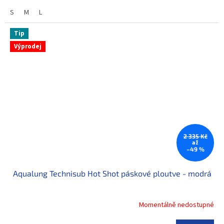
S
M
L
Tip
Výprodej
2 335 Kč
až
–49 %
Aqualung Technisub Hot Shot páskové ploutve - modrá
Momentálně nedostupné