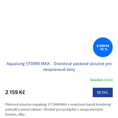
2 399 Kč
–10 %
Aqualung STORM MAX - Oranžové páskové ploutve pro
neoprenové boty
Skladem
(
2 ks
)
2 159 Kč
DETAIL
Páskové ploutve Aqualung STORM MAX v oranžové barvě kombinují
pohodlí a univerzálnost. Vhodné pro potápění s neoprenovými
botami, díky...