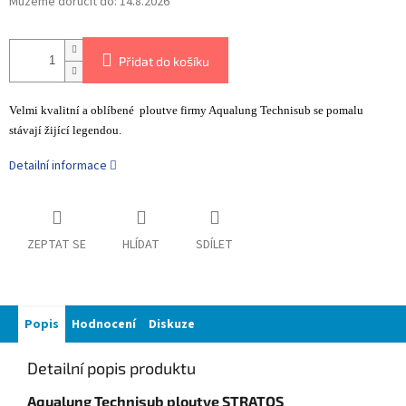
Můžeme doručit do:
14.8.2026
Přidat do košíku
Velmi kvalitní a oblíbené ploutve firmy Aqualung Technisub se pomalu
stávají žijící legendou.
Detailní informace
ZEPTAT SE
HLÍDAT
SDÍLET
Popis
Hodnocení
Diskuze
Detailní popis produktu
Aqualung Technisub ploutve STRATOS