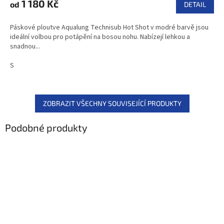
1 180 Kč
od
DETAIL
Páskové ploutve Aqualung Technisub Hot Shot v modré barvě jsou
ideální volbou pro potápění na bosou nohu. Nabízejí lehkou a
snadnou...
S
ZOBRAZIT VŠECHNY SOUVISEJÍCÍ PRODUKTY
Podobné produkty