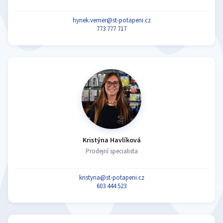
hynek.verner@st-potapeni.cz
773 777 717
Kristýna Havlíková
Prodejní specialista
kristyna@st-potapeni.cz
603 444 523