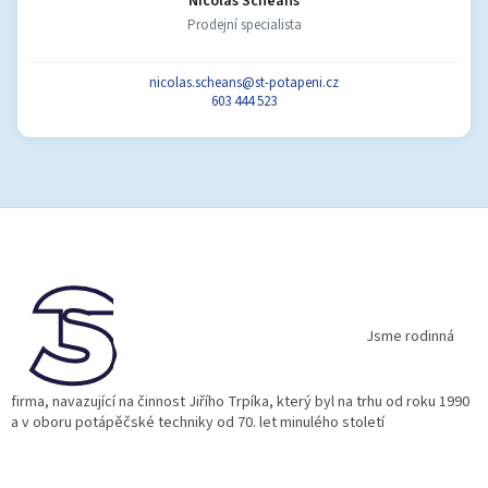
Nicolas Scheans
Prodejní specialista
nicolas.scheans@st-potapeni.cz
603 444 523
Z
á
p
a
t
í
Jsme rodinná
firma, navazující na činnost Jiřího Trpíka, který byl na trhu od roku 1990
a v oboru potápěčské techniky od 70. let minulého století