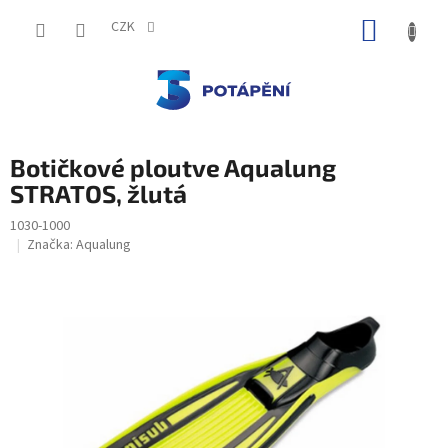
Přejít
NÁKUP
na
CZK
obsah
KOŠÍK
Botičkové ploutve Aqualung
STRATOS, žlutá
1030-1000
Značka:
Aqualung