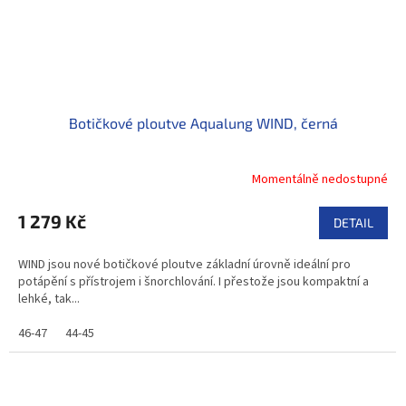
Botičkové ploutve Aqualung WIND, černá
Momentálně nedostupné
1 279 Kč
DETAIL
WIND jsou nové botičkové ploutve základní úrovně ideální pro
potápění s přístrojem i šnorchlování. I přestože jsou kompaktní a
lehké, tak...
46-47
44-45