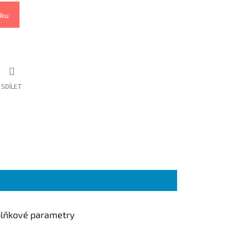
íku
SDÍLET
lňkové parametry