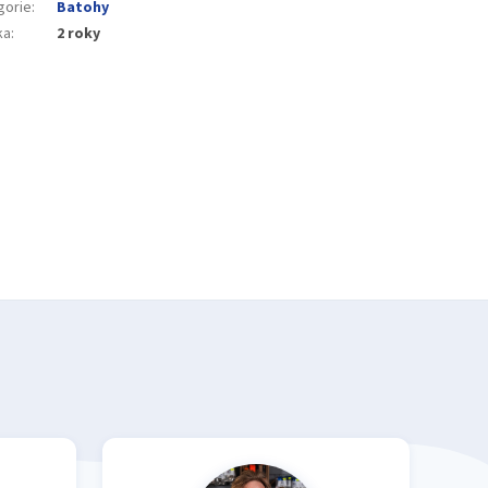
gorie
:
Batohy
ka
:
2 roky