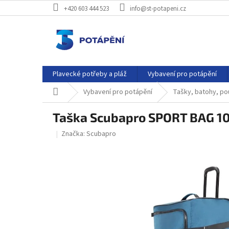
Přejít
+420 603 444 523
info@st-potapeni.cz
na
obsah
Plavecké potřeby a pláž
Vybavení pro potápění
Domů
Vybavení pro potápění
Tašky, batohy, po
Taška Scubapro SPORT BAG 1
Značka:
Scubapro