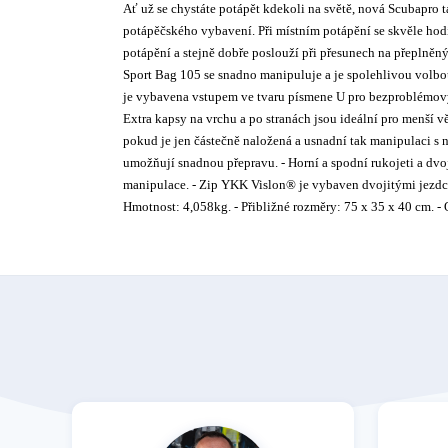
Ať už se chystáte potápět kdekoli na světě, nová Scubapro
potápěčského vybavení. Při místním potápění se skvěle hod
potápění a stejně dobře poslouží při přesunech na přeplněný
Sport Bag 105 se snadno manipuluje a je spolehlivou volbo
je vybavena vstupem ve tvaru písmene U pro bezproblémový 
Extra kapsy na vrchu a po stranách jsou ideální pro menší v
pokud je jen částečně naložená a usnadní tak manipulaci s n
umožňují snadnou přepravu. - Horní a spodní rukojeti a dvo
manipulace. - Zip YKK Vislon® je vybaven dvojitými jezdci, 
Hmotnost: 4,058kg. - Přibližné rozměry: 75 x 35 x 40 cm. -