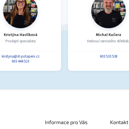
Kristýna Havlíková
Michal Kučera
Prodejní specialista
Vedoucí servisního středisk
kristyna@st-potapeni.cz
603 533 538
603 444 523
Informace pro Vás
Kontakt