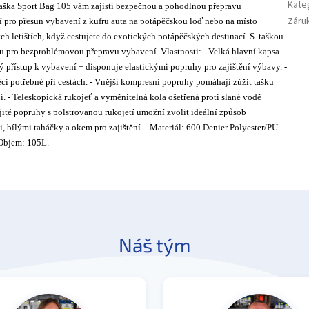
Kate
 taška Sport Bag 105 vám zajistí bezpečnou a pohodlnou přepravu
Záru
í pro přesun vybavení z kufru auta na potápěčskou loď nebo na místo
ch letištích, když cestujete do exotických potápěčských destinací. S taškou
u pro bezproblémovou přepravu vybavení. Vlastnosti: - Velká hlavní kapsa
přístup k vybavení + disponuje elastickými popruhy pro zajištění výbavy. -
ěci potřebné při cestách. - Vnější kompresní popruhy pomáhají zúžit tašku
í. - Teleskopická rukojeť a vyměnitelná kola ošetřená proti slané vodě
jité popruhy s polstrovanou rukojetí umožní zvolit ideální způsob
bílými taháčky a okem pro zajištění. - Materiál: 600 Denier Polyester/PU. -
 Objem: 105L.
Náš tým