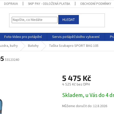
DOPRAVA
SKIP PAY - ODLOŽENÁ PLATBA
OBCHODNÍ PODMÍNKY
HLEDAT
Foto-Video pro potápění
Servis potápěčského vybavení
Pr
uzdra, kufry
Batohy
Taška Scubapro SPORT BAG 105
05
53123240
5 475 Kč
4 525 Kč bez DPH
Skladem, u Vás do 4 
Můžeme doručit do:
12.8.2026