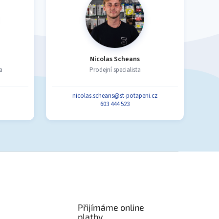
Nicolas Scheans
a
Prodejní specialista
nicolas.scheans@st-potapeni.cz
603 444 523
Přijímáme online
platby