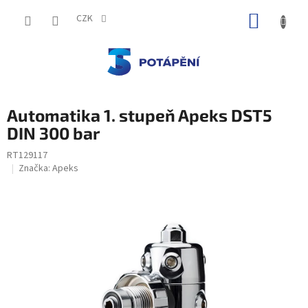
Přejít
NÁKUP
na
CZK
obsah
KOŠÍK
Automatika 1. stupeň Apeks DST5
DIN 300 bar
RT129117
Značka:
Apeks