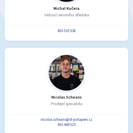
Michal Kučera
Vedoucí servisního střediska
603 533 538
Nicolas Scheans
Prodejní specialista
nicolas.scheans@st-potapeni.cz
603 444 523