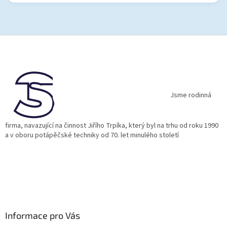
Z
á
p
a
t
í
Jsme rodinná
firma, navazující na činnost Jiřího Trpíka, který byl na trhu od roku 1990
a v oboru potápěčské techniky od 70. let minulého století
Informace pro Vás