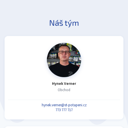
Náš tým
Hynek Verner
Obchod
hynek.verner@st-potapeni.cz
773 777 717