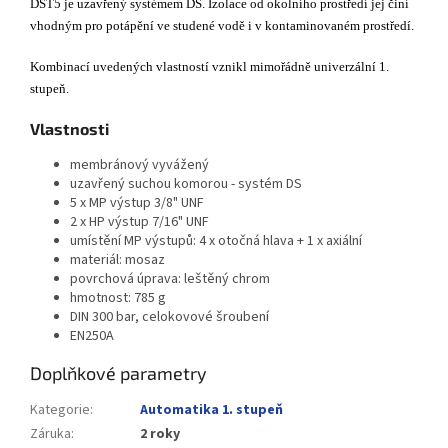
DST5 je uzavřený systémem DS. Izolace od okolního prostředí jej činí
vhodným pro potápění ve studené vodě i v kontaminovaném prostředí.
Kombinací uvedených vlastností vznikl mimořádně univerzální 1.
stupeň.
Vlastnosti
membránový vyvážený
uzavřený suchou komorou - systém DS
5 x MP výstup 3/8" UNF
2 x HP výstup 7/16" UNF
umístění MP výstupů: 4 x otočná hlava + 1 x axiální
materiál: mosaz
povrchová úprava: leštěný chrom
hmotnost: 785 g
DIN 300 bar, celokovové šroubení
EN250A
Doplňkové parametry
Kategorie
:
Automatika 1. stupeň
Záruka
:
2 roky