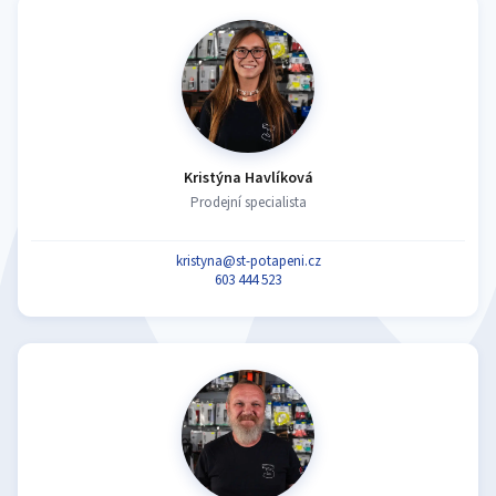
Kristýna Havlíková
Prodejní specialista
kristyna@st-potapeni.cz
603 444 523