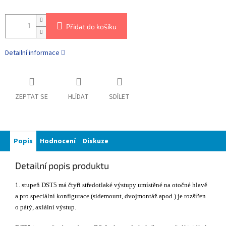
Přidat do košíku
Detailní informace
ZEPTAT SE
HLÍDAT
SDÍLET
Popis
Hodnocení
Diskuze
Detailní popis produktu
1. stupeň DST5 má čtyři středotlaké výstupy umístěné na otočné hlavě
a pro speciální konfigurace (sidemount, dvojmontáž apod.) je rozšířen
o pátý, axiální výstup.