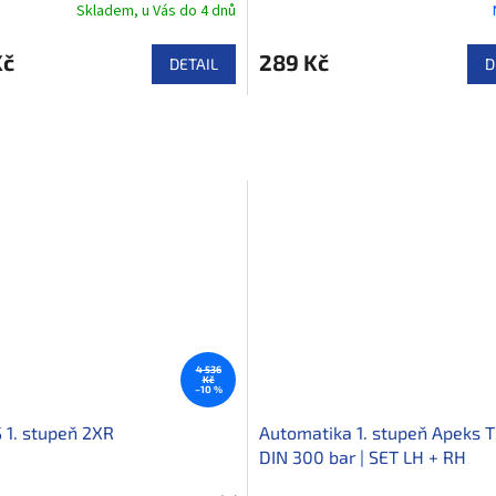
Skladem, u Vás do 4 dnů
Kč
289 Kč
DETAIL
D
4 536
Kč
–10 %
1. stupeň 2XR
Automatika 1. stupeň Apeks 
DIN 300 bar | SET LH + RH