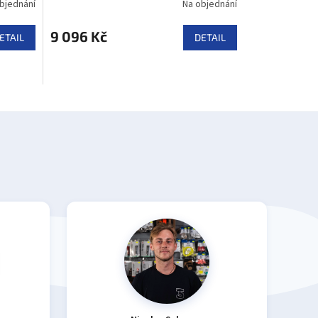
bjednání
Na objednání
9 096 Kč
ETAIL
DETAIL