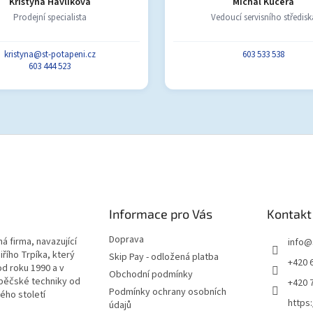
Kristýna Havlíková
Michal Kučera
Prodejní specialista
Vedoucí servisního středisk
kristyna@st-potapeni.cz
603 533 538
603 444 523
Informace pro Vás
Kontakt
Doprava
á firma, navazující
info
@
iřího Trpíka, který
Skip Pay - odložená platba
+420 
od roku 1990 a v
Obchodní podmínky
pěčské techniky od
+420 
Podmínky ochrany osobních
lého století
https
údajů