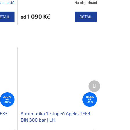
Na cestě
Na objednání
1 090 Kč
od
ETAIL
DETAIL
Další
produkt
20 376
10 296
Kč
Kč
–10 %
–11 %
TEK3
Automatika 1. stupeň Apeks TEK3
DIN 300 bar | LH