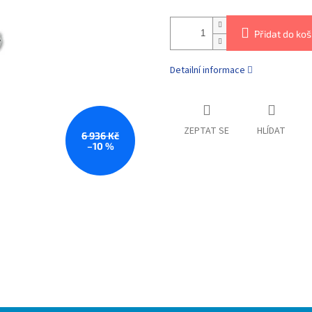
Přidat do koš
Detailní informace
ZEPTAT SE
HLÍDAT
6 936 Kč
–10 %