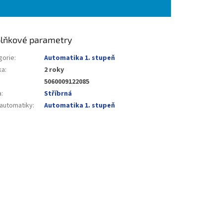
lňkové parametry
gorie
:
Automatika 1. stupeň
ka
:
2 roky
5060009122085
a
:
Stříbrná
 automatiky
:
Automatika 1. stupeň