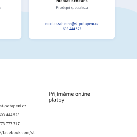
Nicolas Scheans
a
Prodejní specialista
nicolas.scheans@st-potapeni.cz
603 444 523
Přijímáme online
platby
st-potapeni.cz
603 444 523
773 777 717
://facebook.com/st