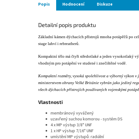
Popis
Hodnocení
Diskuze
Detailní popis produktu
Základní kámen dýchacích přístrojů mnoha potápěčů po celé
stage lahví i rebreatherů.
Kompaktní tělo má čtyři středotlaké a jeden vysokotlaký vý
vhodným pro potápění ve studené i znečištěné vodě.
Kompaktní rozměry, vysoká spolehlivost a výborný výkon v
ministerstvem obrany Velké Británie vybrán jako jediný reg
všech dýchacích přístrojích používaných vojenskými potápěč
Vlastnosti
membránový vyvážený
uzavřený suchou komorou - systém DS
4 x MP výstup 3/8" UNF
1 x HP výstup 7/16" UNF
umístění MP výstupů: radiální