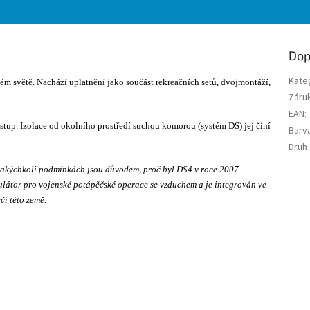
Dop
Kate
m světě. Nachází uplatnění jako součást rekreačních setů, dvojmontáží,
Záru
EAN
:
stup. Izolace od okolního prostředí suchou komorou (systém DS) jej činí
Barv
Druh
 jakýchkoli podmínkách jsou důvodem, proč byl DS4 v roce 2007
ulátor pro vojenské potápěčské operace se vzduchem a je integrován ve
i této země.