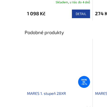
Skladem, u Vás do 4 dnů
1 098 Kč
274 
DETAIL
Podobné produkty
9 576
Kč
–10 %
MARES 1. stupeň 28XR
MARES 