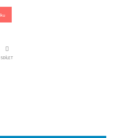
íku
SDÍLET