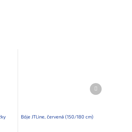
Další
produkt
žky
Bóje JTLine, červená (150/180 cm)