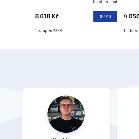
Na objednání
8 618 Kč
4 056
DETAIL
1. stupeň 28XR
1. stupe