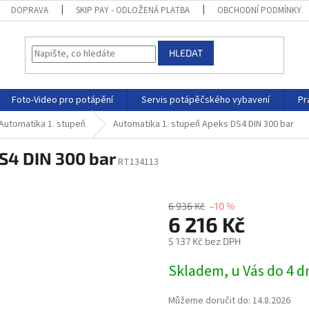
DOPRAVA
SKIP PAY - ODLOŽENÁ PLATBA
OBCHODNÍ PODMÍNKY
HLEDAT
Foto-Video pro potápění
Servis potápěčského vybavení
Pr
Automatika 1. stupeň
Automatika 1. stupeň Apeks DS4 DIN 300 bar
S4 DIN 300 bar
RT134113
6 936 Kč
–10 %
6 216 Kč
5 137 Kč bez DPH
Skladem, u Vás do 4 
Můžeme doručit do:
14.8.2026