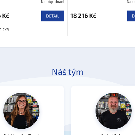
Na objednání
Na o
 Kč
18 216 Kč
DETAIL
D
ň 2XR
Náš tým