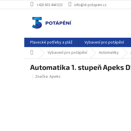
Přejít
+420 603 444 523
info@st-potapeni.cz
na
obsah
Plavecké potřeby a pláž
Vybavení pro potápění
Domů
Vybavení pro potápění
Automatiky
Automatika 1. stupeň Apeks D
Značka:
Apeks