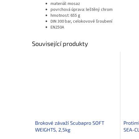
materiál: mosaz
povrchová úprava: leštěný chrom
hmotnost: 655 g
DIN 300 bar, celokovové šroubení
EN250A
Související produkty
Brokové závaží Scubapro SOFT
Protim
WEIGHTS, 2,5kg
SEA-C