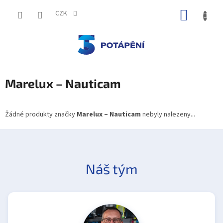
Přejít
NÁKUP
na
CZK
obsah
KOŠÍK
Marelux – Nauticam
Žádné produkty značky
Marelux – Nauticam
nebyly nalezeny...
Náš tým