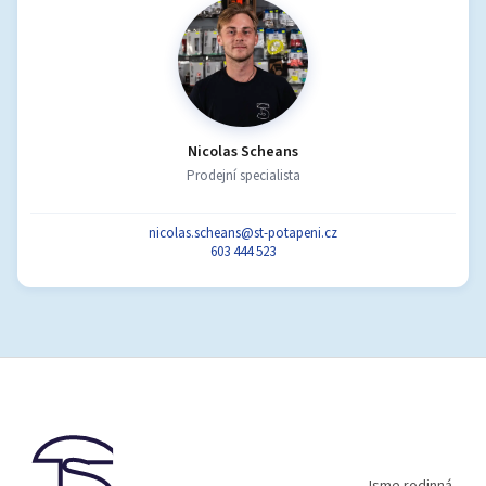
Nicolas Scheans
Prodejní specialista
nicolas.scheans@st-potapeni.cz
603 444 523
Z
á
p
a
t