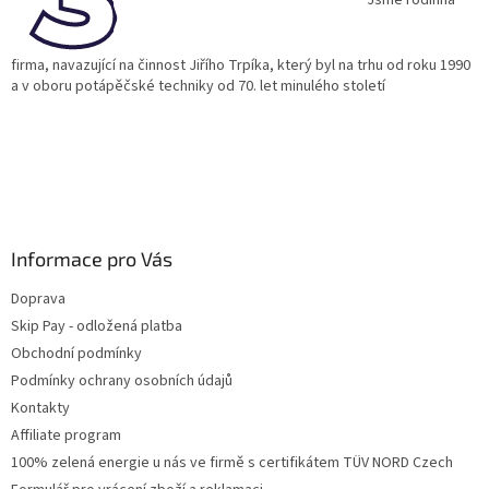
í
Jsme rodinná
firma, navazující na činnost Jiřího Trpíka, který byl na trhu od roku 1990
a v oboru potápěčské techniky od 70. let minulého století
Informace pro Vás
Doprava
Skip Pay - odložená platba
Obchodní podmínky
Podmínky ochrany osobních údajů
Kontakty
Affiliate program
100% zelená energie u nás ve firmě s certifikátem TÜV NORD Czech