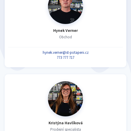
Hynek Verner
Obchod
hynek.verner@st-potapeni.cz
773 777 717
Kristýna Havlíková
Prodejní specialista