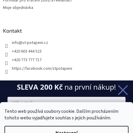
Formulář pro vrácení zboží a reklamaci
Moje objednávka
Kontakt
info
@
st-potapeni.cz
+420 603 444 523
+420 773 777 717
https://facebook.com/stpotapeni
SLEVA 200 Kč
na první nákup!
Přijímáme online platby
Tento web používá soubory cookie. Dalším procházením
tohoto webu vyjadřujete souhlas s jejich používáním.
Chci novinky a slevu
Vytvořil Shoptet
Sleva platí při nákupu nad 2000 Kč. Vaše e-mailová adresa je u