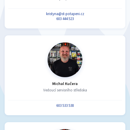
kristyna@st-potapeni.cz
603 444 523
Michal Kučera
Vedoucí servisního střediska
603 533 538