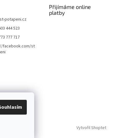
Přijímáme online
platby
st-potapeni.cz
603 444 523
773 777 717
://facebook.com/st
eni
Souhlasím
Vytvořil Shoptet