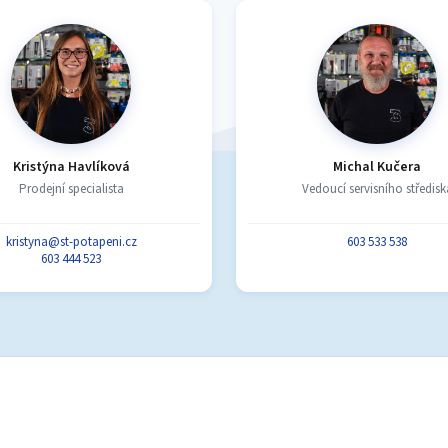
Kristýna Havlíková
Michal Kučera
Prodejní specialista
Vedoucí servisního středisk
kristyna@st-potapeni.cz
603 533 538
603 444 523