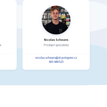
Nicolas Scheans
a
Prodejní specialista
nicolas.scheans@st-potapeni.cz
603 444 523