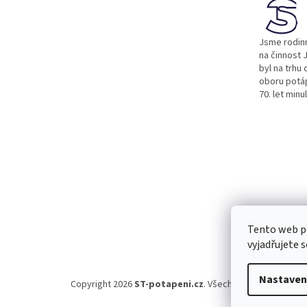
t
í
Jsme rodinn
na činnost J
byl na trhu 
oboru potá
70. let minu
Tento web p
vyjadřujete s
Nastaven
Copyright 2026
ST-potapeni.cz
. Všechna práva vyhraze