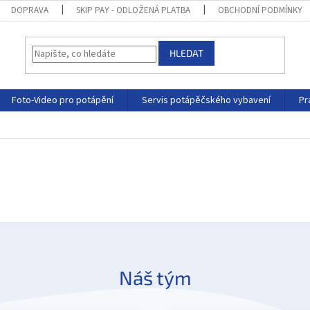
DOPRAVA
SKIP PAY - ODLOŽENÁ PLATBA
OBCHODNÍ PODMÍNKY
HLEDAT
Foto-Video pro potápění
Servis potápěčského vybavení
Pr
Náš tým