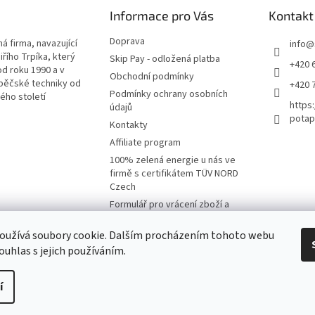
Informace pro Vás
Kontakt
Doprava
á firma, navazující
info
@
iřího Trpíka, který
Skip Pay - odložená platba
+420 
od roku 1990 a v
Obchodní podmínky
pěčské techniky od
+420 
Podmínky ochrany osobních
lého století
https
údajů
potap
Kontakty
Affiliate program
100% zelená energie u nás ve
firmě s certifikátem TÜV NORD
Czech
Formulář pro vrácení zboží a
reklamaci
oužívá soubory cookie. Dalším procházením tohoto webu
Moje objednávka
ouhlas s jejich používáním.
í
na.
Upravit nastavení cookies