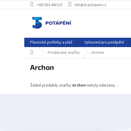
Přejít
+420 603 444 523
info@st-potapeni.cz
na
obsah
Plavecké potřeby a pláž
Vybavení pro potápění
Domů
Prodávané značky
Archon
Archon
Žádné produkty značky
Archon
nebyly nalezeny...