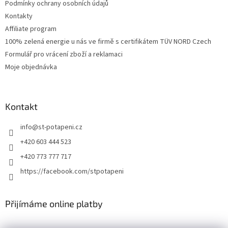
Podmínky ochrany osobních údajů
Kontakty
Affiliate program
100% zelená energie u nás ve firmě s certifikátem TÜV NORD Czech
Formulář pro vrácení zboží a reklamaci
Moje objednávka
Kontakt
info
@
st-potapeni.cz
+420 603 444 523
+420 773 777 717
https://facebook.com/stpotapeni
Přijímáme online platby