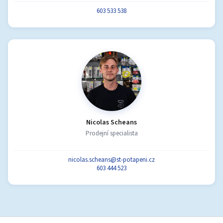
603 533 538
Nicolas Scheans
Prodejní specialista
nicolas.scheans@st-potapeni.cz
603 444 523
Z