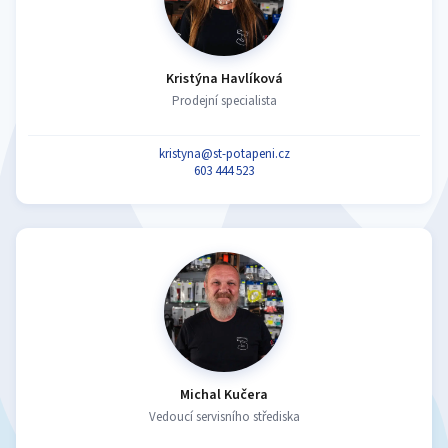
Kristýna Havlíková
Prodejní specialista
kristyna@st-potapeni.cz
603 444 523
Michal Kučera
Vedoucí servisního střediska