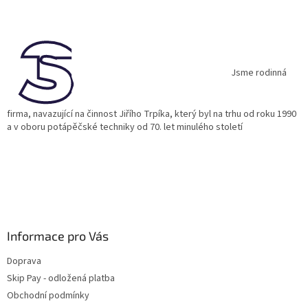
á
p
a
t
í
Jsme rodinná
firma, navazující na činnost Jiřího Trpíka, který byl na trhu od roku 1990
a v oboru potápěčské techniky od 70. let minulého století
Informace pro Vás
Doprava
Skip Pay - odložená platba
Obchodní podmínky