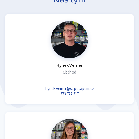
Hynek Verner
Obchod
hynek.verner@st-potapeni.cz
773 777 717