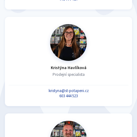
Kristýna Havlíková
Prodejní specialista
kristyna@st-potapeni.cz
603 444 523