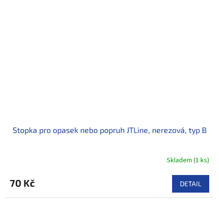
Stopka pro opasek nebo popruh JTLine, nerezová, typ B
Skladem
(
1 ks
)
70 Kč
DETAIL