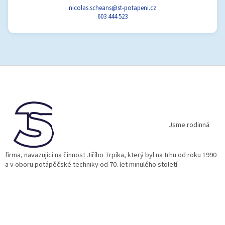
nicolas.scheans@st-potapeni.cz
603 444 523
Z
á
p
a
t
í
Jsme rodinná
firma, navazující na činnost Jiřího Trpíka, který byl na trhu od roku 1990
a v oboru potápěčské techniky od 70. let minulého století