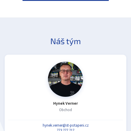
Náš tým
Hynek Verner
Obchod
hynek.verner@st-potapeni.cz
773 777 717