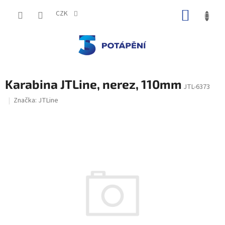
Přejít
NÁKUP
na
CZK
obsah
KOŠÍK
Karabina JTLine, nerez, 110mm
JTL-6373
Značka:
JTLine