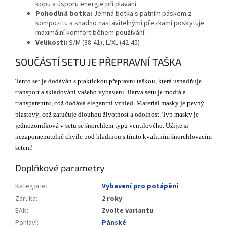
kopu a úsporu energie při plavání.
Pohodlná botka:
Jemná botka s patním páskem z
kompozitu a snadno nastavitelnými přezkami poskytuje
maximální komfort během používání.
Velikosti:
S/M (38-41), L/XL (42-45)
SOUČÁSTÍ SETU JE PŘEPRAVNÍ TAŠKA
Tento set je dodáván s praktickou přepravní taškou, která usnadňuje
transport a skladování vašeho vybavení. Barva setu je modrá a
transparentní, což dodává elegantní vzhled. Materiál masky je pevný
plastový, což zaručuje dlouhou životnost a odolnost. Typ masky je
jednozorníková v setu se šnorchlem typu ventilového. Užijte si
nezapomenutelné chvíle pod hladinou s tímto kvalitním šnorchlovacím
setem!
Doplňkové parametry
Kategorie
:
Vybavení pro potápění
Záruka
:
2 roky
EAN
:
Zvolte variantu
Pohlaví
:
Pánské