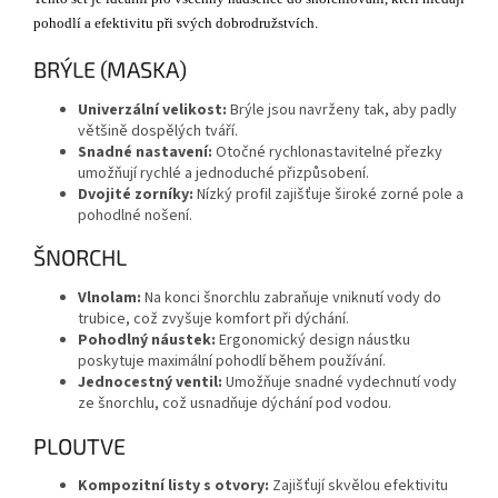
pohodlí a efektivitu při svých dobrodružstvích.
BRÝLE (MASKA)
Univerzální velikost:
Brýle jsou navrženy tak, aby padly
většině dospělých tváří.
Snadné nastavení:
Otočné rychlonastavitelné přezky
umožňují rychlé a jednoduché přizpůsobení.
Dvojité zorníky:
Nízký profil zajišťuje široké zorné pole a
pohodlné nošení.
ŠNORCHL
Vlnolam:
Na konci šnorchlu zabraňuje vniknutí vody do
trubice, což zvyšuje komfort při dýchání.
Pohodlný náustek:
Ergonomický design náustku
poskytuje maximální pohodlí během používání.
Jednocestný ventil:
Umožňuje snadné vydechnutí vody
ze šnorchlu, což usnadňuje dýchání pod vodou.
PLOUTVE
Kompozitní listy s otvory:
Zajišťují skvělou efektivitu