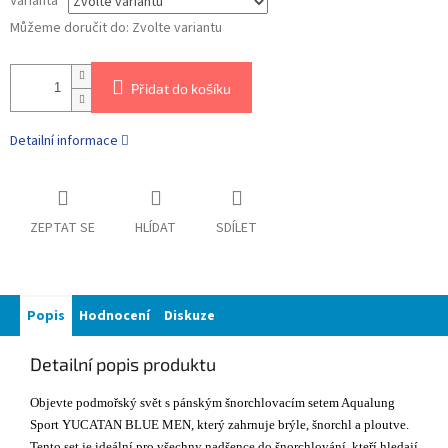
Varianta
Můžeme doručit do:
Zvolte variantu
Přidat do košíku
Detailní informace
ZEPTAT SE
HLÍDAT
SDÍLET
Popis
Hodnocení
Diskuze
Detailní popis produktu
Objevte podmořský svět s pánským šnorchlovacím setem Aqualung
Sport YUCATAN BLUE MEN, který zahrnuje brýle, šnorchl a ploutve.
Tento set je ideální pro všechny nadšence do šnorchlování, kteří hledají