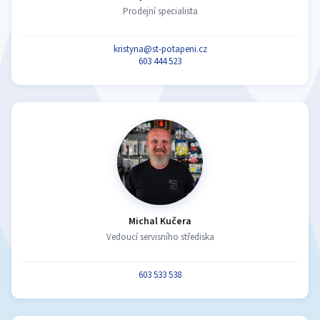
Prodejní specialista
kristyna@st-potapeni.cz
603 444 523
Michal Kučera
Vedoucí servisního střediska
603 533 538