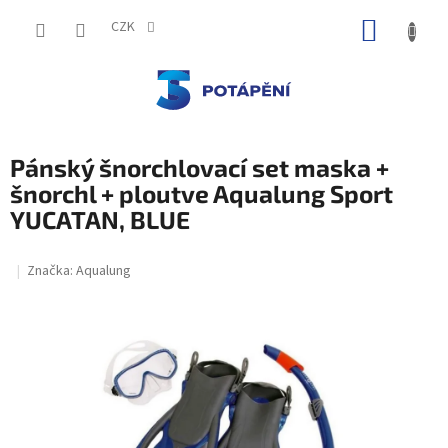
Přejít
NÁKUP
na
CZK
obsah
KOŠÍK
Pánský šnorchlovací set maska +
šnorchl + ploutve Aqualung Sport
YUCATAN, BLUE
Značka:
Aqualung