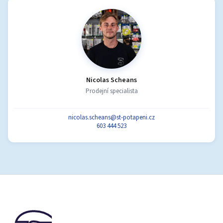
Nicolas Scheans
Prodejní specialista
nicolas.scheans@st-potapeni.cz
603 444 523
Z
á
p
a