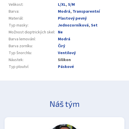
Velikost
:
L/XL
,
S/M
Barva
:
Modrá
,
Transparentní
Materiál
:
Plastový pevný
Typ masky
:
Jednozorníková
,
Set
Možnost dioptrických skel
:
Ne
Barva lemování
:
Modrá
Barva zorníku
:
Čirý
Typ šnorchlu
:
Ventilový
Náustek
:
Silikon
Typ ploutví
:
Páskové
Náš tým