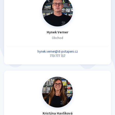
Hynek Verner
Obchod
hynek.verner@st-potapeni.cz
773 777 717
Kristýna Havlíková