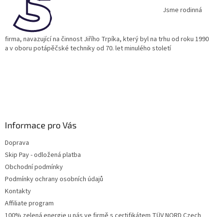
t
í
Jsme rodinná
firma, navazující na činnost Jiřího Trpíka, který byl na trhu od roku 1990
a v oboru potápěčské techniky od 70. let minulého století
Informace pro Vás
Doprava
Skip Pay - odložená platba
Obchodní podmínky
Podmínky ochrany osobních údajů
Kontakty
Affiliate program
100% zelená energie u nás ve firmě s certifikátem TÜV NORD Czech