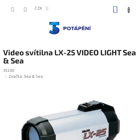
Přejít
NÁKUP
na
CZK
obsah
KOŠÍK
Video svítilna LX-25 VIDEO LIGHT Sea
& Sea
35100
Značka:
Sea & Sea