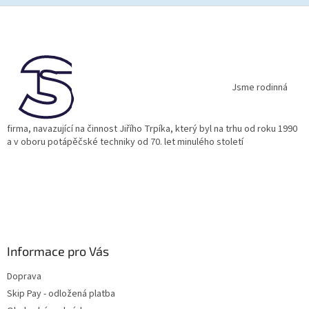
Z
á
p
a
t
í
Jsme rodinná
firma, navazující na činnost Jiřího Trpíka, který byl na trhu od roku 1990
a v oboru potápěčské techniky od 70. let minulého století
Informace pro Vás
Doprava
Skip Pay - odložená platba