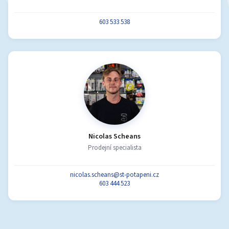
603 533 538
Nicolas Scheans
Prodejní specialista
nicolas.scheans@st-potapeni.cz
603 444 523