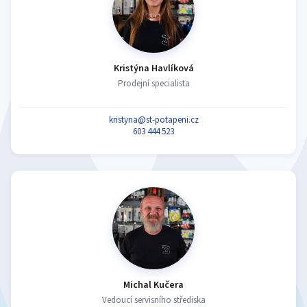
Kristýna Havlíková
Prodejní specialista
kristyna@st-potapeni.cz
603 444 523
Michal Kučera
Vedoucí servisního střediska