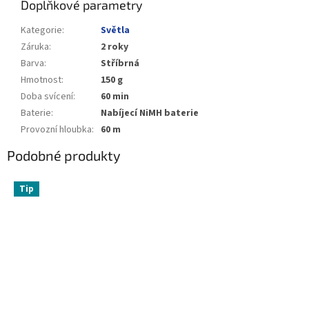
Doplňkové parametry
Kategorie
:
Světla
Záruka
:
2 roky
Barva
:
Stříbrná
Hmotnost
:
150 g
Doba svícení
:
60 min
Baterie
:
Nabíjecí NiMH baterie
Provozní hloubka
:
60 m
Podobné produkty
Tip