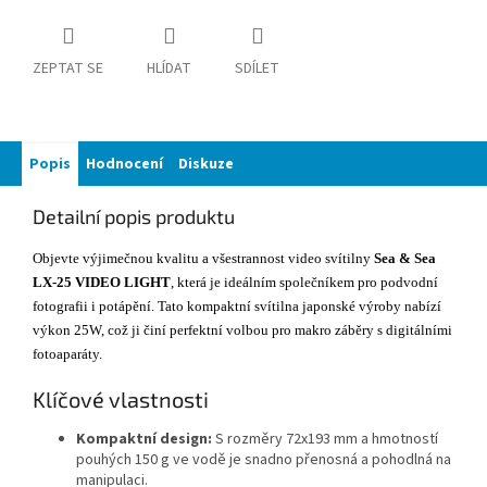
ZEPTAT SE
HLÍDAT
SDÍLET
Popis
Hodnocení
Diskuze
Detailní popis produktu
Objevte výjimečnou kvalitu a všestrannost video svítilny
Sea & Sea
LX-25 VIDEO LIGHT
, která je ideálním společníkem pro podvodní
fotografii i potápění. Tato kompaktní svítilna japonské výroby nabízí
výkon 25W, což ji činí perfektní volbou pro makro záběry s digitálními
fotoaparáty.
Klíčové vlastnosti
Kompaktní design:
S rozměry 72x193 mm a hmotností
pouhých 150 g ve vodě je snadno přenosná a pohodlná na
manipulaci.