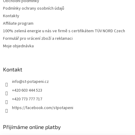
Obchodní podmínky
Podmínky ochrany osobních údajů
Kontakty
Affiliate program
100% zelená energie u nás ve firmě s certifikátem TÜV NORD Czech
Formulář pro vrácení zboží a reklamaci
Moje objednávka
Kontakt
info
@
st-potapeni.cz
+420 603 444 523
+420 773 777 717
https://facebook.com/stpotapeni
Přijímáme online platby