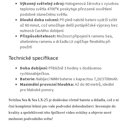
Výkonný světelný zdroj:
Halogenová žárovka s vysokou
teplotou světla 4700°K poskytuje přirozené osvětlení
podobné slunečnímu světlu.
Dlouhá doba svícení:
Při plně nabité baterii vydrží svítit
až 60 minut, což umožňuje delší potápěčské výpravy bez
nutnosti častého dobíjení.
Přizpůsobitelnost:
Možnost připojení k ramenu Sea,
ohebnému ramenu a držadlu LX zajišťuje flexibilitu při
použití.
Technické specifikace
Doba dobíjení:
Přibližně 3 hodiny s dodávanou
rychlonabíječkou.
Baterie:
Nabíjecí NiMH baterie s kapacitou 7,2V/3700mAh.
Maximální provozní hloubka:
Až do 60 metrů, ideální
pro hluboké ponory.
Svítilna Sea & Sea LX-25 je dodávána včetně baterie a držadla, což z ní
činí kompletní řešení pro vaše podvodní dobrodružství. Investujte do
kvality a spolehlivosti této špičkové video svítilny a objevte nové
možnosti podvodního světa!