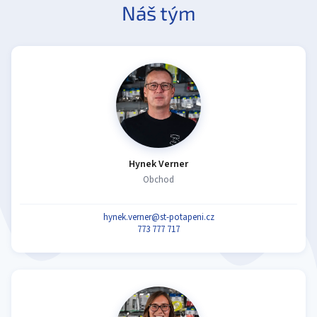
Náš tým
Hynek Verner
Obchod
hynek.verner@st-potapeni.cz
773 777 717