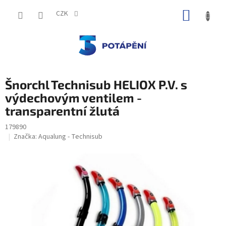
Přejít
NÁKUP
na
CZK
obsah
KOŠÍK
Šnorchl Technisub HELIOX P.V. s
výdechovým ventilem -
transparentní žlutá
179890
Značka:
Aqualung - Technisub