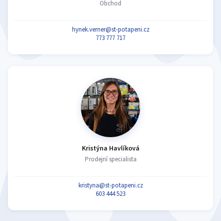
Obchod
hynek.verner@st-potapeni.cz
773 777 717
Kristýna Havlíková
Prodejní specialista
kristyna@st-potapeni.cz
603 444 523