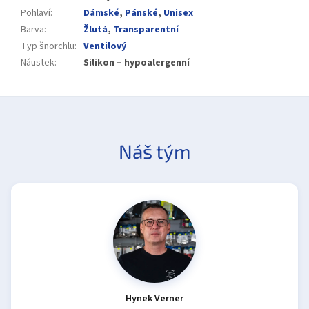
Pohlaví
:
Dámské
,
Pánské
,
Unisex
Barva
:
Žlutá
,
Transparentní
Typ šnorchlu
:
Ventilový
Náustek
:
Silikon – hypoalergenní
Náš tým
Hynek Verner