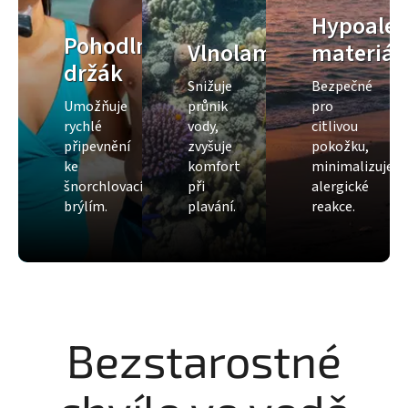
Hypoaler
Pohodlný
Vlnolam
materiál
držák
Snižuje
Bezpečné
Umožňuje
průnik
pro
rychlé
vody,
citlivou
připevnění
zvyšuje
pokožku,
ke
komfort
minimalizuje
šnorchlovacím
při
alergické
brýlím.
plavání.
reakce.
Bezstarostné