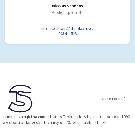
Nicolas Scheans
Prodejní specialista
nicolas.scheans@st-potapeni.cz
603 444 523
Z
á
p
a
t
í
Jsme rodinná
firma, navazující na činnost Jiřího Trpíka, který byl na trhu od roku 1990
a v oboru potápěčské techniky od 70. let minulého století