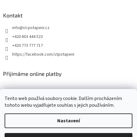
Kontakt
info
@
st-potapeni.cz
+420 603 444 523
+420 773 777 717
https://facebook.com/stpotapeni
Přijímáme online platby
Tento web používá soubory cookie. Dalším procházením
tohoto webu vyjadřujete souhlas s jejich používáním.
Vytvořil Shoptet
Nastavení
Copyright 2026
ST-potapeni.cz
. Všechna práva vyhrazena.
Upravit