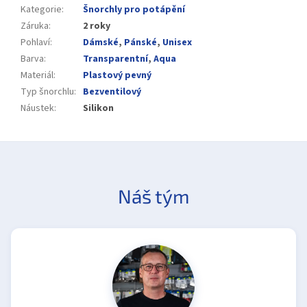
Kategorie
:
Šnorchly pro potápění
Záruka
:
2 roky
Pohlaví
:
Dámské
,
Pánské
,
Unisex
Barva
:
Transparentní
,
Aqua
Materiál
:
Plastový pevný
Typ šnorchlu
:
Bezventilový
Náustek
:
Silikon
Náš tým