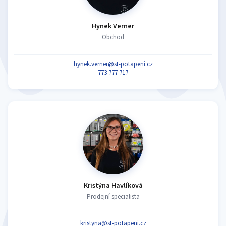
Hynek Verner
Obchod
hynek.verner@st-potapeni.cz
773 777 717
Kristýna Havlíková
Prodejní specialista
kristyna@st-potapeni.cz