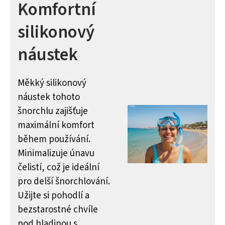
Komfortní
silikonový
náustek
Měkký silikonový
náustek tohoto
šnorchlu zajišťuje
maximální komfort
během používání.
Minimalizuje únavu
čelistí, což je ideální
pro delší šnorchlování.
Užijte si pohodlí a
bezstarostné chvíle
pod hladinou s