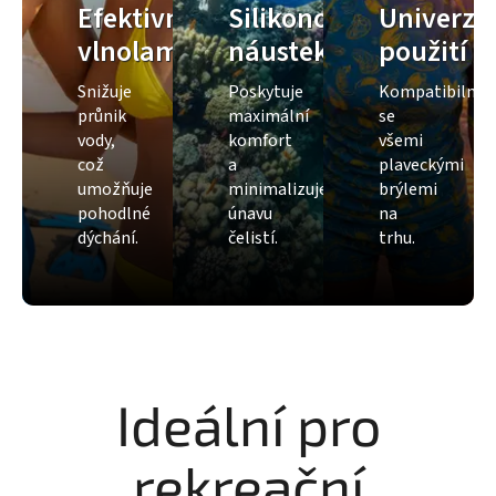
Efektivní
Silikonový
Univerzá
vlnolam
náustek
použití
Snižuje
Poskytuje
Kompatibilní
průnik
maximální
se
vody,
komfort
všemi
což
a
plaveckými
umožňuje
minimalizuje
brýlemi
pohodlné
únavu
na
dýchání.
čelistí.
trhu.
Ideální pro
rekreační