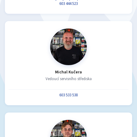
603 444 523
Michal Kučera
Vedoucí servisního střediska
603 533 538