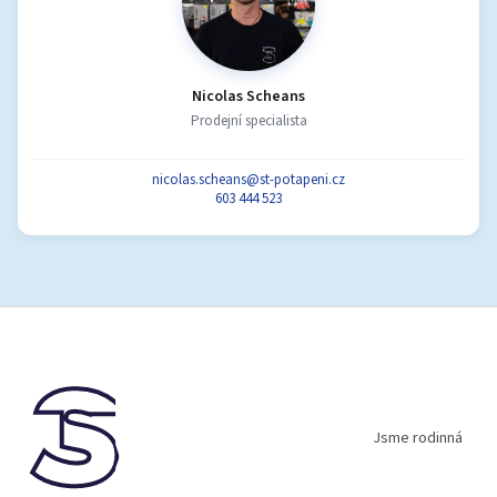
Nicolas Scheans
Prodejní specialista
nicolas.scheans@st-potapeni.cz
603 444 523
Z
á
p
a
t
í
Jsme rodinná