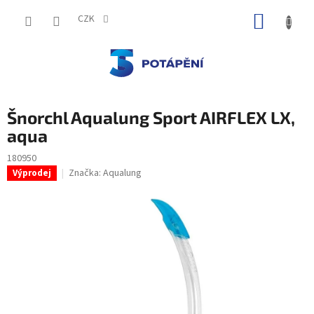
Přejít
NÁKUP
na
CZK
obsah
KOŠÍK
Šnorchl Aqualung Sport AIRFLEX LX,
aqua
180950
Značka:
Aqualung
Výprodej