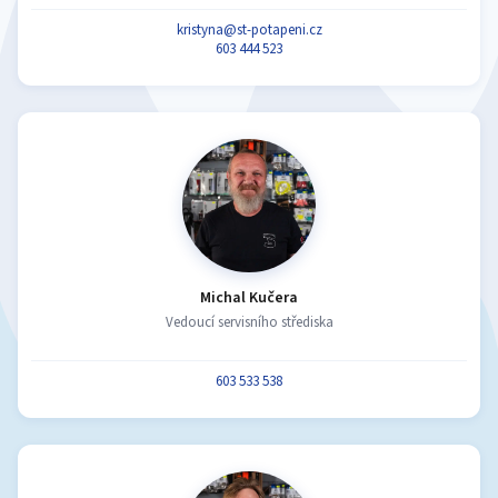
kristyna@st-potapeni.cz
603 444 523
Michal Kučera
Vedoucí servisního střediska
603 533 538