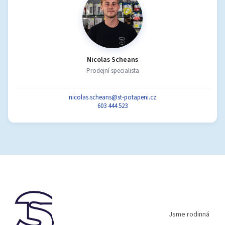
Nicolas Scheans
Prodejní specialista
nicolas.scheans@st-potapeni.cz
603 444 523
Z
á
p
a
t
í
Jsme rodinná