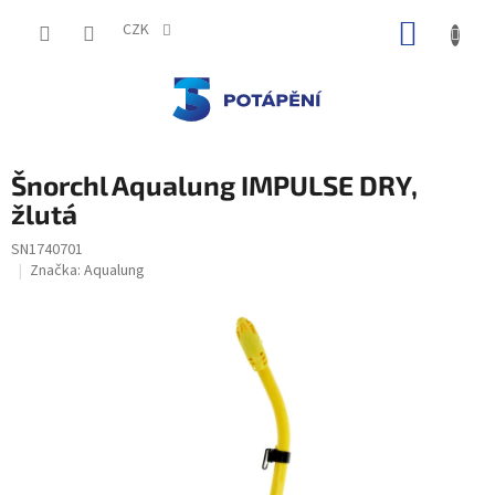
Přejít
NÁKUP
na
CZK
obsah
KOŠÍK
Šnorchl Aqualung IMPULSE DRY,
žlutá
SN1740701
Značka:
Aqualung