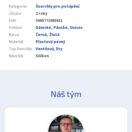
Kategorie
:
Šnorchly pro potápění
Záruka
:
2 roky
EAN
:
3665771083811
Pohlaví
:
Dámské
,
Pánské
,
Unisex
Barva
:
Černá
,
Žlutá
Materiál
:
Plastový pevný
Typ šnorchlu
:
Ventilový
,
Dry
Náustek
:
Silikon
Náš tým