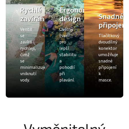
Rychlé
Ergonomický
Snadné
zavírání
design
připojení
Ventil
Oválný
se
tvar
Tlačítkový
zavírá
pro
dvoudílný
rychleji,
lepší
konektor
čímž
stabilitu
umožňuje
se
a
snadné
minimalizuje
pohodlí
připojení
vniknutí
při
k
vody.
plavání.
masce.
Vyměnitelný