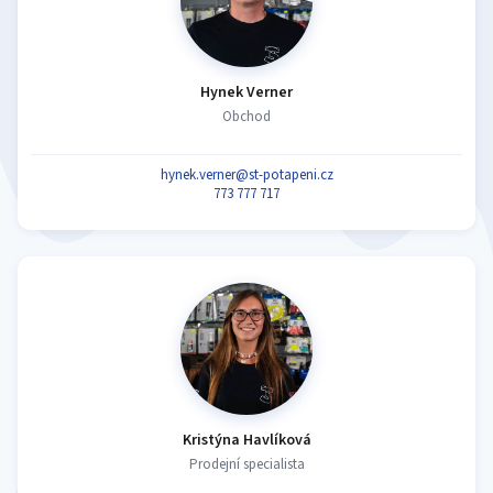
Hynek Verner
Obchod
hynek.verner@st-potapeni.cz
773 777 717
Kristýna Havlíková
Prodejní specialista