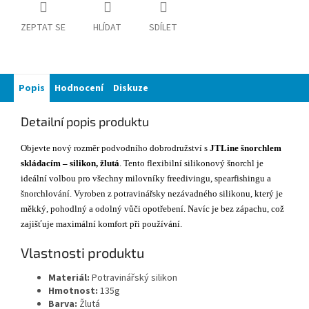
ZEPTAT SE
HLÍDAT
SDÍLET
Popis
Hodnocení
Diskuze
Detailní popis produktu
Objevte nový rozměr podvodního dobrodružství s
JTLine šnorchlem
skládacím – silikon, žlutá
. Tento flexibilní silikonový šnorchl je
ideální volbou pro všechny milovníky freedivingu, spearfishingu a
šnorchlování. Vyroben z potravinářsky nezávadného silikonu, který je
měkký, pohodlný a odolný vůči opotřebení. Navíc je bez zápachu, což
zajišťuje maximální komfort při používání.
Vlastnosti produktu
Materiál:
Potravinářský silikon
Hmotnost:
135g
Barva:
Žlutá