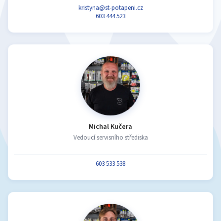
kristyna@st-potapeni.cz
603 444 523
Michal Kučera
Vedoucí servisního střediska
603 533 538