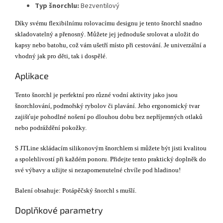
Typ šnorchlu:
Bezventilový
Díky svému flexibilnímu rolovacímu designu je tento šnorchl snadno
skladovatelný a přenosný. Můžete jej jednoduše srolovat a uložit do
kapsy nebo batohu, což vám ušetří místo při cestování. Je univerzální a
vhodný jak pro děti, tak i dospělé.
Aplikace
Tento šnorchl je perfektní pro různé vodní aktivity jako jsou
šnorchlování, podmořský rybolov či plavání. Jeho ergonomický tvar
zajišťuje pohodlné nošení po dlouhou dobu bez nepříjemných otlaků
nebo podráždění pokožky.
S JTLine skládacím silikonovým šnorchlem si můžete být jisti kvalitou
a spolehlivostí při každém ponoru. Přidejte tento praktický doplněk do
své výbavy a užijte si nezapomenutelné chvíle pod hladinou!
Balení obsahuje: Potápěčský šnorchl s mušlí.
Doplňkové parametry