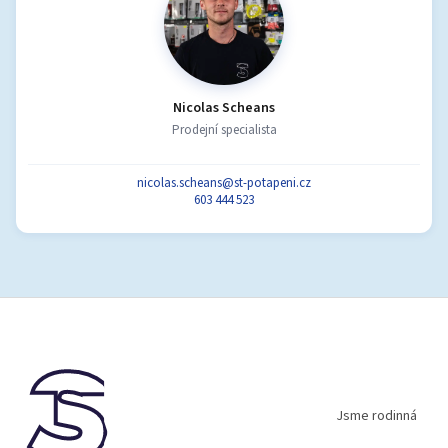
Nicolas Scheans
Prodejní specialista
nicolas.scheans@st-potapeni.cz
603 444 523
Z
á
p
a
t
í
Jsme rodinná