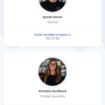
Hynek Verner
Obchod
hynek.verner@st-potapeni.cz
773 777 717
Kristýna Havlíková
Prodejní specialista