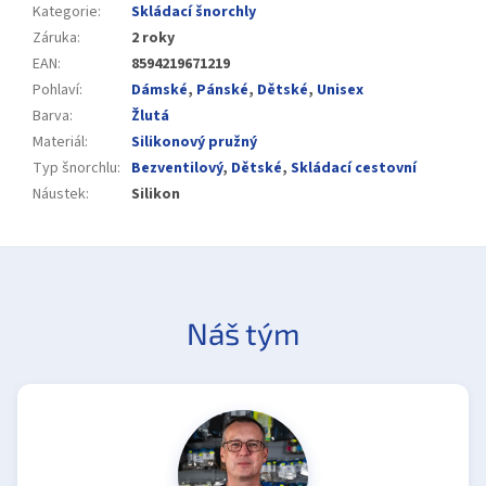
Kategorie
:
Skládací šnorchly
Záruka
:
2 roky
EAN
:
8594219671219
Pohlaví
:
Dámské
,
Pánské
,
Dětské
,
Unisex
Barva
:
Žlutá
Materiál
:
Silikonový pružný
Typ šnorchlu
:
Bezventilový
,
Dětské
,
Skládací cestovní
Náustek
:
Silikon
Náš tým