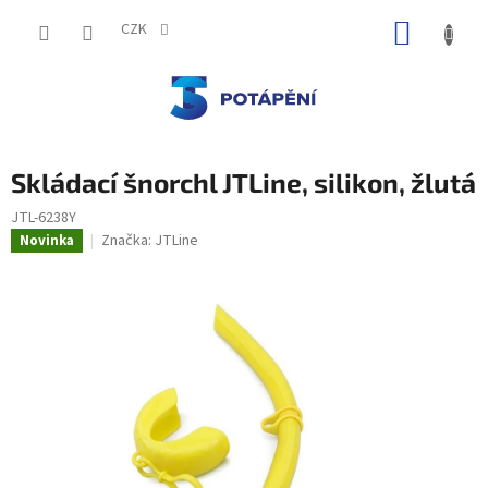
Přejít
NÁKUP
na
CZK
obsah
KOŠÍK
Skládací šnorchl JTLine, silikon, žlutá
JTL-6238Y
Značka:
JTLine
Novinka