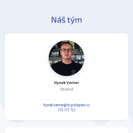
Náš tým
Hynek Verner
Obchod
hynek.verner@st-potapeni.cz
773 777 717