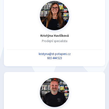
Kristýna Havlíková
Prodejní specialista
kristyna@st-potapeni.cz
603 444 523