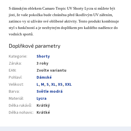
S dámským oblekem Camaro Tropic UV Shorty Lycra si můžete být
jisti, že vaše pokožka bude chráněna před škodlivým UV zářením,
zatímco vy si užíváte své oblíbené aktivity. Tento produkt kombinuje
styl s funkčností a je nezbytným doplňkem pro každého nadšence do
vodních sportů.
Doplňkové parametry
Kategorie
:
Shorty
Záruka
:
3 roky
EAN
:
Zvolte variantu
Pohlaví
:
Dámské
Velikost
:
L
,
M
,
S
,
XL
,
XS
,
XXL
Barva
:
Světle modrá
Materiál
:
Lycra
Délka rukávů
:
Krátký
Délka nohavic
:
Krátké