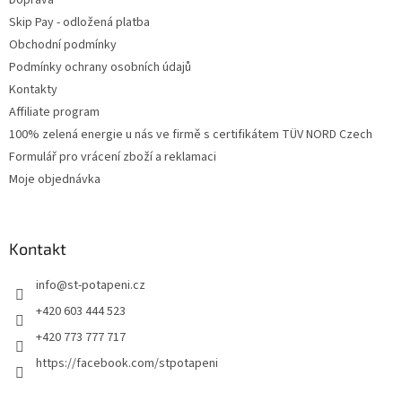
Skip Pay - odložená platba
Obchodní podmínky
Podmínky ochrany osobních údajů
Kontakty
Affiliate program
100% zelená energie u nás ve firmě s certifikátem TÜV NORD Czech
Formulář pro vrácení zboží a reklamaci
Moje objednávka
Kontakt
info
@
st-potapeni.cz
+420 603 444 523
+420 773 777 717
https://facebook.com/stpotapeni