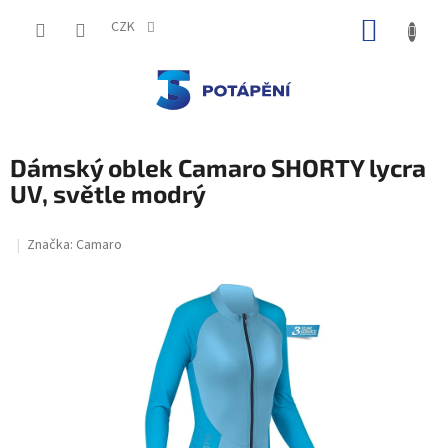
Přejít
NÁKUP
na
CZK
obsah
KOŠÍK
Dámský oblek Camaro SHORTY lycra
UV, světle modrý
Značka:
Camaro