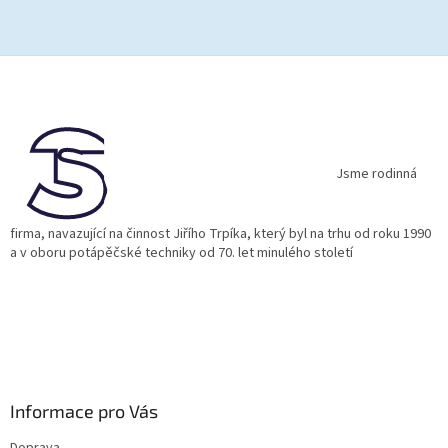
Z
á
p
a
t
í
Jsme rodinná
firma, navazující na činnost Jiřího Trpíka, který byl na trhu od roku 1990
a v oboru potápěčské techniky od 70. let minulého století
Informace pro Vás
Doprava