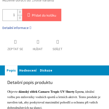
Můžeme doručit do:
Zvolte variantu
Přidat do košíku
Detailní informace
ZEPTAT SE
HLÍDAT
SDÍLET
Popis
Hodnocení
Diskuze
Detailní popis produktu
Objevte
dámský oblek
Camaro Tropic UV Shorty Lycra
, ideální
volbu pro milovníky vodních sportů a letních aktivit. Tento produkt je
navržen tak, aby poskytoval maximální pohodlí a ochranu při vašich
dobrodružstvích na slunci.