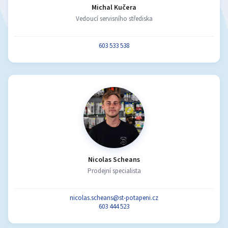
Michal Kučera
Vedoucí servisního střediska
603 533 538
Nicolas Scheans
Prodejní specialista
nicolas.scheans@st-potapeni.cz
603 444 523