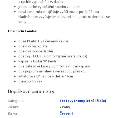
a rychlé vypouštění vzduchu
jednoduché vypoštění zadním ventilem
nová konstrukce zajišťuje vyšší pozici potápěče na
hladině a tím zvyšuje jeho bezpečnost proti nadechnutí se
vody
Obsah setu Comfort
duše PEANUT 21 červený kevlar
ocelový backplate
ocelový monoadaptér
postroj TECLINE Comfort (plně nastavitelný)
kapsa na bójku "H" kevlar
dvě zátěžové kapsy Comfort s vnitřní kapsou
dva popruhy na láhev s nerezovou přezkou
inflátorová LP
hadice v
délce 43cm
transportní vak
Doplňkové parametry
Kategorie
:
Sestavy (Kompletní křídla)
Záruka
:
2 roky
Barva
:
Červená