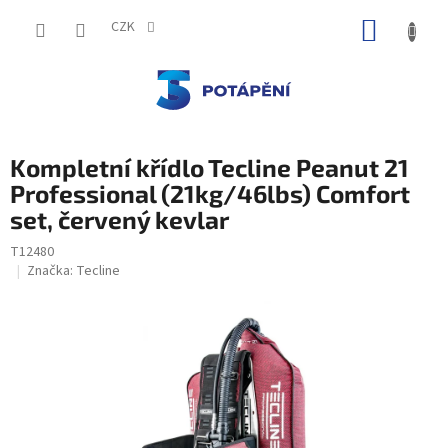
Přejít
NÁKUP
na
CZK
obsah
KOŠÍK
Kompletní křídlo Tecline Peanut 21
Professional (21kg/46lbs) Comfort
set, červený kevlar
T12480
Značka:
Tecline