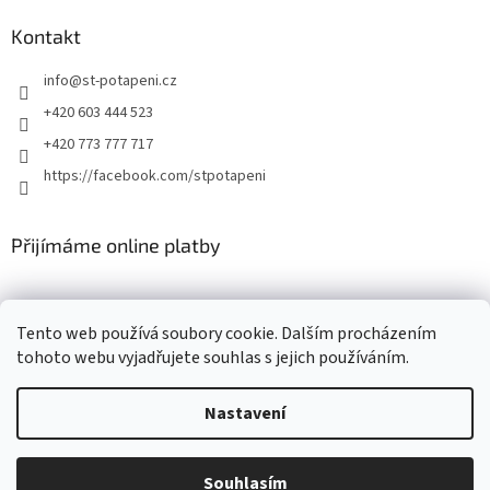
Kontakt
info
@
st-potapeni.cz
+420 603 444 523
+420 773 777 717
https://facebook.com/stpotapeni
Přijímáme online platby
Tento web používá soubory cookie. Dalším procházením
tohoto webu vyjadřujete souhlas s jejich používáním.
Vytvořil Shoptet
Nastavení
Copyright 2026
ST-potapeni.cz
. Všechna práva vyhrazena.
Upravit
Souhlasím
nastavení cookies