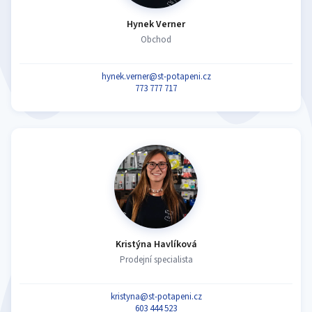
Hynek Verner
Obchod
hynek.verner@st-potapeni.cz
773 777 717
Kristýna Havlíková
Prodejní specialista
kristyna@st-potapeni.cz
603 444 523