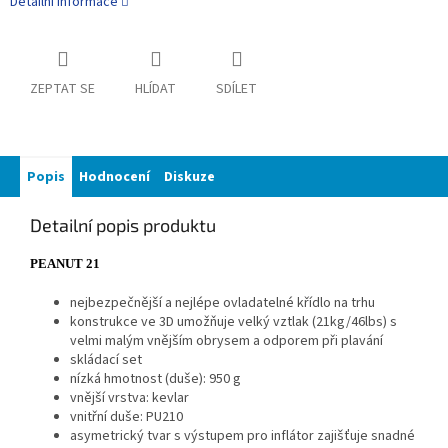
Detailní informace
ZEPTAT SE
HLÍDAT
SDÍLET
Popis
Hodnocení
Diskuze
Detailní popis produktu
PEANUT 21
nejbezpečnější a nejlépe ovladatelné křídlo na trhu
konstrukce ve 3D umožňuje velký vztlak (21kg/46lbs) s
velmi malým vnějším obrysem a odporem při plavání
skládací set
nízká hmotnost (duše): 950 g
vnější vrstva: kevlar
vnitřní duše: PU210
asymetrický tvar s výstupem pro inflátor zajišťuje snadné