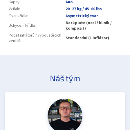
Kapsy
:
Ano
Vztlak
:
20–27 kg / 45–60 lbs
Tvar křídla
:
Asymetrický tvar
Backplate (ocel / hliník /
Uchycení křídla
:
kompozit)
Počet inflátorů / vypouštěcích
Standardní (1 inflátor)
ventilů
:
Náš tým