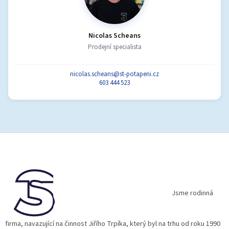
Nicolas Scheans
Prodejní specialista
nicolas.scheans@st-potapeni.cz
603 444 523
Z
á
p
a
t
í
Jsme rodinná
firma, navazující na činnost Jiřího Trpíka, který byl na trhu od roku 1990