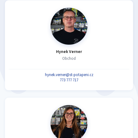
Hynek Verner
Obchod
hynek.verner@st-potapeni.cz
773 777 717