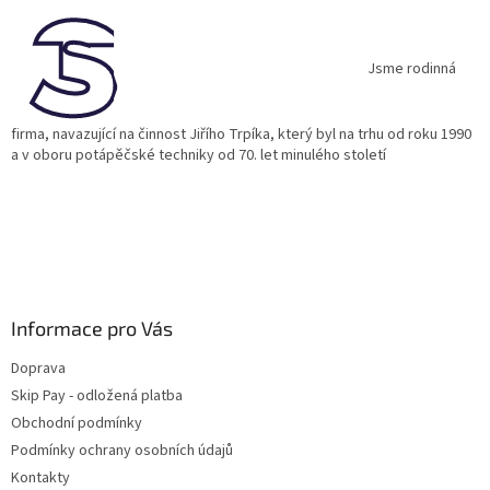
a
t
í
Jsme rodinná
firma, navazující na činnost Jiřího Trpíka, který byl na trhu od roku 1990
a v oboru potápěčské techniky od 70. let minulého století
Informace pro Vás
Doprava
Skip Pay - odložená platba
Obchodní podmínky
Podmínky ochrany osobních údajů
Kontakty