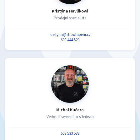
Kristýna Havlíková
Prodejní specialista
kristyna@st-potapeni.cz
603 444 523
Michal Kučera
Vedoucí servisního střediska
603 533 538