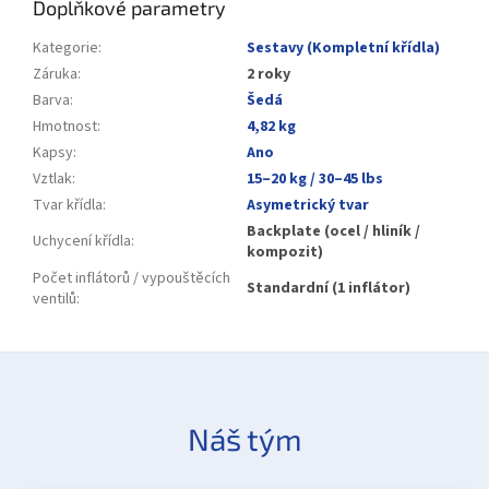
Doplňkové parametry
Kategorie
:
Sestavy (Kompletní křídla)
Záruka
:
2 roky
Barva
:
Šedá
Hmotnost
:
4,82 kg
Kapsy
:
Ano
Vztlak
:
15–20 kg / 30–45 lbs
Tvar křídla
:
Asymetrický tvar
Backplate (ocel / hliník /
Uchycení křídla
:
kompozit)
Počet inflátorů / vypouštěcích
Standardní (1 inflátor)
ventilů
:
Náš tým