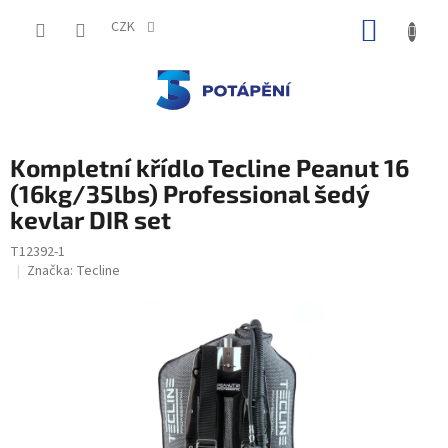
Přejít
NÁKUP
na
CZK
obsah
KOŠÍK
Kompletní křídlo Tecline Peanut 16
(16kg/35lbs) Professional šedý
kevlar DIR set
T12392-1
Značka:
Tecline