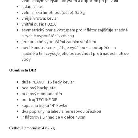
velmi malým vnějším obrysem a odporem při plavání
skládací set
velmi nízká hmotnost (duše): 950 g
vnější vrstva: kevlar
vnitřní duše: PU210
asymetrický tvar s výstupem pro inflátor zajišťuje snadné
a rychlé vypouštění vzduchu
jednoduché vypouštění zadním ventilem
nová konstrukce zajišťuje vyšší pozici potápěče na
hladině a tím zvyšuje jeho bezpečnost proti nadechnutí se
vody
Obsah setu DIR
duše PEANUT 16 šedý kevlar
ocelový backplate
ocelový monoadaptér
postroj TECLINE DIR
kapsa na bójku "H" kevlar
dva popruhy na láhev s nerezovou přezkou
inflátorová LP
hadice v
délce 43cm
Celková hmotnost: 4,82 kg