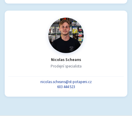
Nicolas Scheans
Prodejní specialista
nicolas.scheans@st-potapeni.cz
603 444 523
Z
á
p