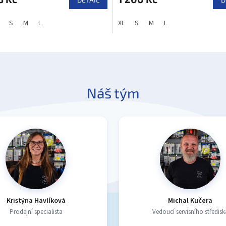
S
M
L
XL
S
M
L
Náš tým
Kristýna Havlíková
Michal Kučera
Prodejní specialista
Vedoucí servisního středisk