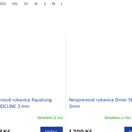
XXS
XXL
XS
XL
S
M
L
nové rukavice Aqualung
Neoprenové rukavice Omer S
OCLINE 3 mm
3mm
Skladem
(
1 ks
)
Skladem, u Vás 
3 Kč
1 200 Kč
DETAIL
D