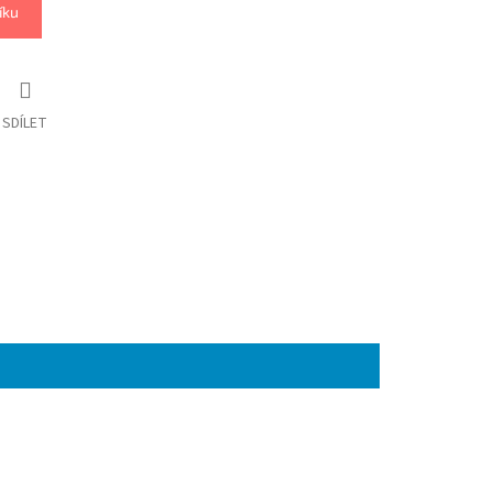
íku
SDÍLET