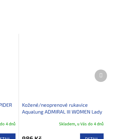
Další
produkt
PIDER
Kožené/neoprenové rukavice
Aqualung ADMIRAL III WOMEN Lady
do 4 dnů
Skladem, u Vás do 4 dnů
986 Kč
ETAIL
DETAIL