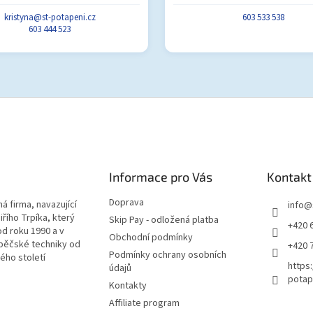
kristyna@st-potapeni.cz
603 533 538
603 444 523
Informace pro Vás
Kontakt
Doprava
á firma, navazující
info
@
iřího Trpíka, který
Skip Pay - odložená platba
+420 
od roku 1990 a v
Obchodní podmínky
pěčské techniky od
+420 
Podmínky ochrany osobních
lého století
https
údajů
potap
Kontakty
Affiliate program