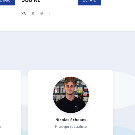
XS
S
M
L
Nicolas Scheans
a
Prodejní specialista