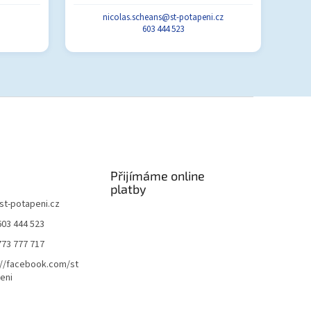
nicolas.scheans@st-potapeni.cz
603 444 523
Přijímáme online
platby
st-potapeni.cz
603 444 523
773 777 717
://facebook.com/st
eni