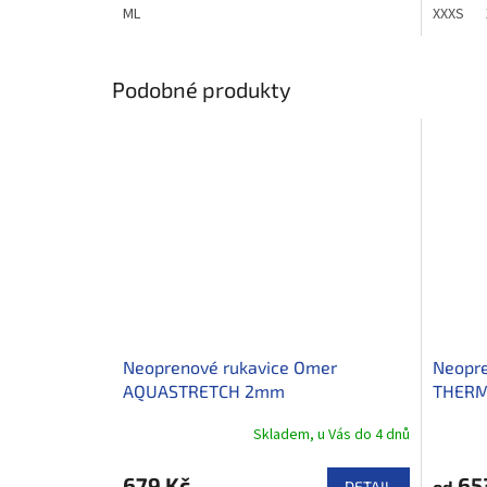
ML
XXXS
Podobné produkty
Neoprenové rukavice Omer
Neopre
AQUASTRETCH 2mm
THERM
Skladem, u Vás do 4 dnů
679 Kč
65
od
DETAIL