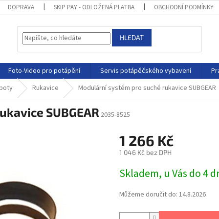
DOPRAVA
SKIP PAY - ODLOŽENÁ PLATBA
OBCHODNÍ PODMÍNKY
HLEDAT
Foto-Video pro potápění
Servis potápěčského vybavení
Pr
 boty
Rukavice
Modulární systém pro suché rukavice SUBGEAR
rukavice SUBGEAR
2035-8525
1 266 Kč
1 046 Kč bez DPH
Skladem, u Vás do 4 
Můžeme doručit do:
14.8.2026