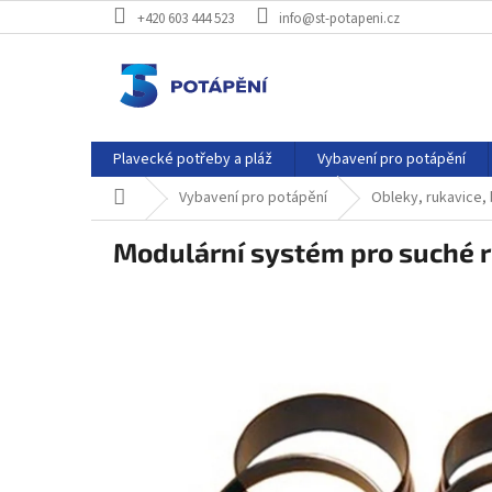
Přejít
+420 603 444 523
info@st-potapeni.cz
na
obsah
Plavecké potřeby a pláž
Vybavení pro potápění
Domů
Vybavení pro potápění
Obleky, rukavice,
Modulární systém pro suché 