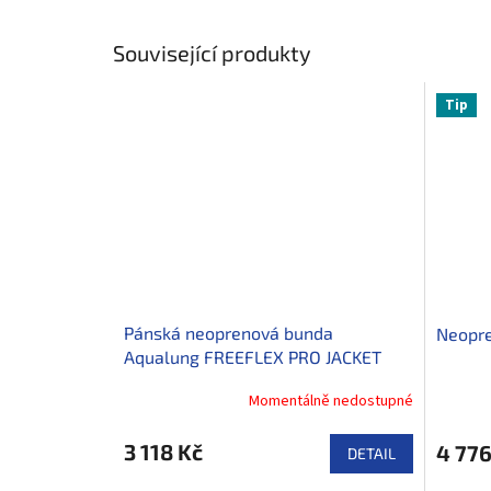
Související produkty
Tip
Pánská neoprenová bunda
Neopre
Aqualung FREEFLEX PRO JACKET
5mm
Momentálně nedostupné
3 118 Kč
4 776
DETAIL