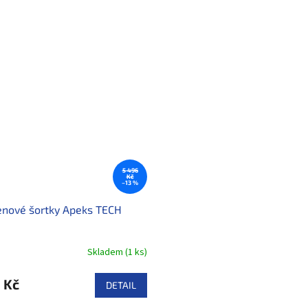
5 496
Kč
–13 %
nové šortky Apeks TECH
Skladem
(
1 ks
)
 Kč
DETAIL