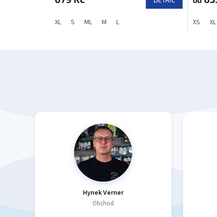
XL
S
ML
M
L
XS
XL
Hynek Verner
Obchod