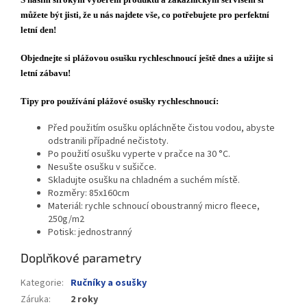
můžete být jisti, že u nás najdete vše, co potřebujete pro perfektní
letní den!
Objednejte si plážovou osušku rychleschnoucí ještě dnes a užijte si
letní zábavu!
Tipy pro používání plážové osušky rychleschnoucí:
Před použitím osušku opláchněte čistou vodou, abyste
odstranili případné nečistoty.
Po použití osušku vyperte v pračce na 30 °C.
Nesušte osušku v sušičce.
Skladujte osušku na chladném a suchém místě.
Rozměry: 85x160cm
Materiál: rychle schnoucí oboustranný micro fleece,
250g/m2
Potisk: jednostranný
Doplňkové parametry
Kategorie
:
Ručníky a osušky
Záruka
:
2 roky