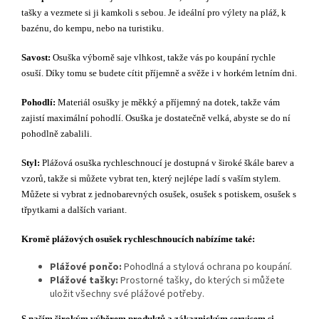
tašky a vezmete si ji kamkoli s sebou. Je ideální pro výlety na pláž, k
bazénu, do kempu, nebo na turistiku.
Savost:
Osuška výborně saje vlhkost, takže vás po koupání rychle
osuší. Díky tomu se budete cítit příjemně a svěže i v horkém letním dni.
Pohodlí:
Materiál osušky je měkký a příjemný na dotek, takže vám
zajistí maximální pohodlí. Osuška je dostatečně velká, abyste se do ní
pohodlně zabalili.
Styl:
Plážová osuška rychleschnoucí je dostupná v široké škále barev a
vzorů, takže si můžete vybrat ten, který nejlépe ladí s vaším stylem.
Můžete si vybrat z jednobarevných osušek, osušek s potiskem, osušek s
třpytkami a dalších variant.
Kromě plážových osušek rychleschnoucích nabízíme také:
Plážové pončo:
Pohodlná a stylová ochrana po koupání.
Plážové tašky:
Prostorné tašky, do kterých si můžete
uložit všechny své plážové potřeby.
S naším širokým výběrem produktů a zákaznickým servisem si