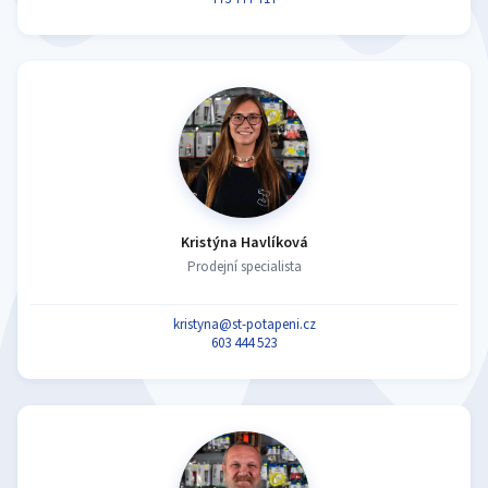
Kristýna Havlíková
Prodejní specialista
kristyna@st-potapeni.cz
603 444 523