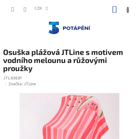
Přejít
NÁKUP
na
CZK
obsah
KOŠÍK
Osuška plážová JTLine s motivem
vodního melounu a růžovými
proužky
JTL-6383P
Značka:
JTLine