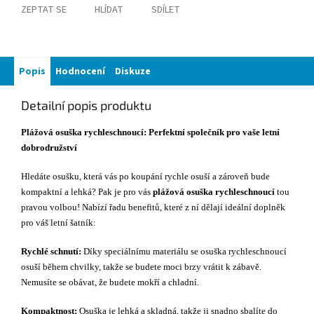
ZEPTAT SE
HLÍDAT
SDÍLET
Popis
Hodnocení
Diskuze
Detailní popis produktu
Plážová osuška rychleschnoucí: Perfektní společník pro vaše letní
dobrodružství
Hledáte osušku, která vás po koupání rychle osuší a zároveň bude
kompaktní a lehká? Pak je pro vás
plážová osuška rychleschnoucí
tou
pravou volbou! Nabízí řadu benefitů, které z ní dělají ideální doplněk
pro váš letní šatník:
Rychlé schnutí:
Díky speciálnímu materiálu se osuška rychleschnoucí
osuší během chvilky, takže se budete moci brzy vrátit k zábavě.
Nemusíte se obávat, že budete mokří a chladní.
Kompaktnost:
Osuška je lehká a skladná, takže ji snadno sbalíte do