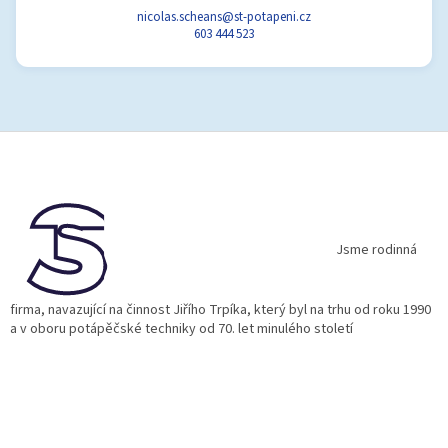
nicolas.scheans@st-potapeni.cz
603 444 523
Z
á
p
a
t
í
Jsme rodinná
firma, navazující na činnost Jiřího Trpíka, který byl na trhu od roku 1990
a v oboru potápěčské techniky od 70. let minulého století