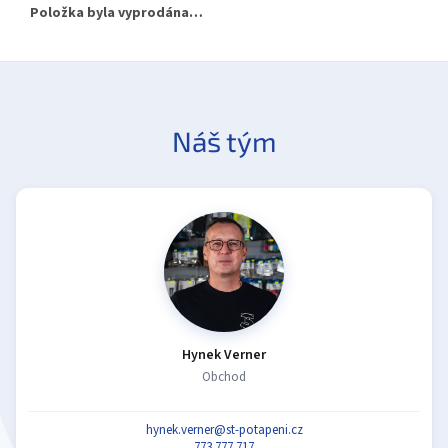
Položka byla vyprodána…
Náš tým
Hynek Verner
Obchod
hynek.verner@st-potapeni.cz
773 777 717