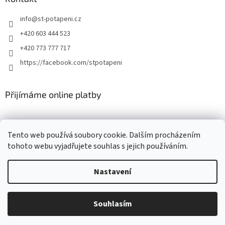
info
@
st-potapeni.cz
+420 603 444 523
+420 773 777 717
https://facebook.com/stpotapeni
Přijímáme online platby
Tento web používá soubory cookie. Dalším procházením
tohoto webu vyjadřujete souhlas s jejich používáním.
Vytvořil Shoptet
Nastavení
Copyright 2026
ST-potapeni.cz
. Všechna práva vyhrazena.
Upravit
Souhlasím
nastavení cookies