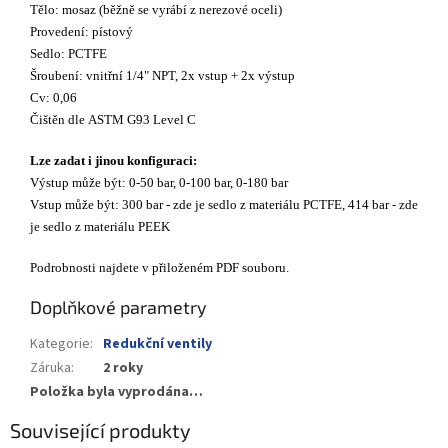
Tělo: mosaz (běžně se vyrábí z nerezové oceli)
Provedení: pístový
Sedlo: PCTFE
Šroubení: vnitřní 1/4" NPT, 2x vstup + 2x výstup
Cv: 0,06
Čištěn dle
ASTM G93 Level C
Lze zadat i jinou konfiguraci:
Výstup může být: 0-50 bar, 0-100 bar, 0-180 bar
Vstup může být: 300 bar - zde je sedlo z materiálu PCTFE, 414 bar - zde
je sedlo z materiálu PEEK
Podrobnosti najdete v přiloženém PDF souboru.
Doplňkové parametry
Kategorie
:
Redukční ventily
Záruka
:
2 roky
Položka byla vyprodána…
Související produkty