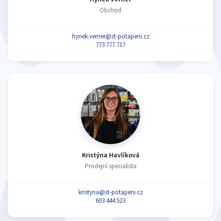
Obchod
hynek.verner@st-potapeni.cz
773 777 717
Kristýna Havlíková
Prodejní specialista
kristyna@st-potapeni.cz
603 444 523