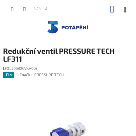
Přejít
NÁKUP
na
CZK
obsah
KOŠÍK
Redukční ventil PRESSURE TECH
LF311
LF31106B20VKA003
Značka:
PRESSURE TECH
Tip