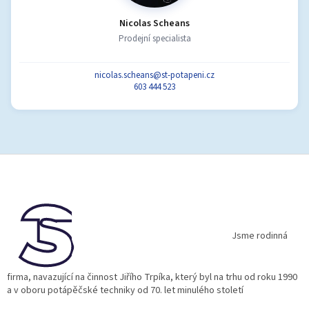
Nicolas Scheans
Prodejní specialista
nicolas.scheans@st-potapeni.cz
603 444 523
Z
á
p
a
t
í
Jsme rodinná
firma, navazující na činnost Jiřího Trpíka, který byl na trhu od roku 1990
a v oboru potápěčské techniky od 70. let minulého století