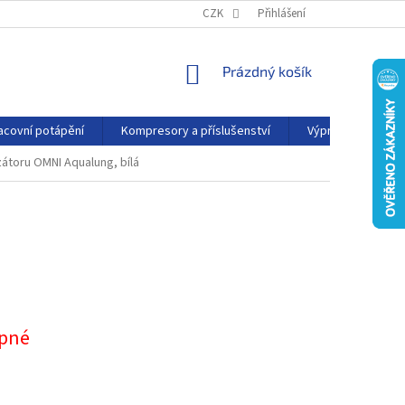
PODMÍNKY OCHRANY OSOBNÍCH ÚDAJŮ
CZK
Přihlášení
KONTAKTY
AFFILIATE
NÁKUPNÍ
Prázdný košík
KOŠÍK
acovní potápění
Kompresory a příslušenství
Výprodej
P
toru OMNI Aqualung, bílá
pné