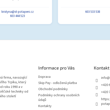
kristyna@st-potapeni.cz
603 533 538
603 444 523
Informace pro Vás
Kontakt
Doprava
á firma, navazující
info
@
iřího Trpíka, který
Skip Pay - odložená platba
+420 
od roku 1990 a v
Obchodní podmínky
pěčské techniky od
+420 
Podmínky ochrany osobních
lého století
https
údajů
potap
Kontakty