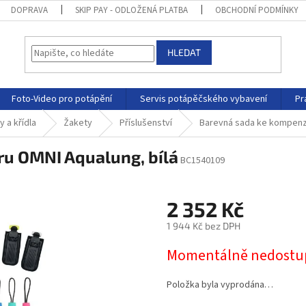
DOPRAVA
SKIP PAY - ODLOŽENÁ PLATBA
OBCHODNÍ PODMÍNKY
HLEDAT
Foto-Video pro potápění
Servis potápěčského vybavení
Pr
 a křídla
Žakety
Příslušenství
Barevná sada ke kompenzá
u OMNI Aqualung, bílá
BC1540109
2 352 Kč
1 944 Kč bez DPH
Momentálně nedostu
Položka byla vyprodána…