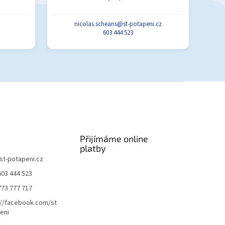
nicolas.scheans@st-potapeni.cz
603 444 523
Přijímáme online
platby
st-potapeni.cz
603 444 523
773 777 717
://facebook.com/st
eni