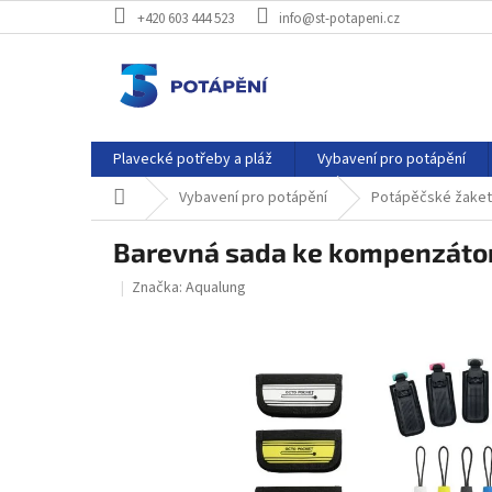
Přejít
+420 603 444 523
info@st-potapeni.cz
na
obsah
Plavecké potřeby a pláž
Vybavení pro potápění
Domů
Vybavení pro potápění
Potápěčské žakety
Barevná sada ke kompenzátor
Značka:
Aqualung