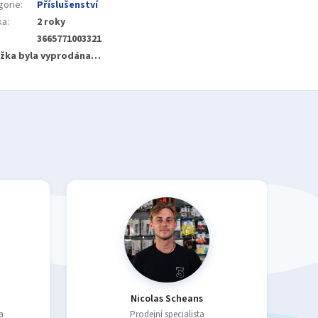
gorie
:
Příslušenství
ka
:
2 roky
3665771003321
žka byla vyprodána…
Nicolas Scheans
a
Prodejní specialista