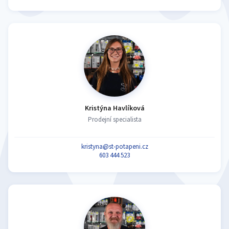
Kristýna Havlíková
Prodejní specialista
kristyna@st-potapeni.cz
603 444 523