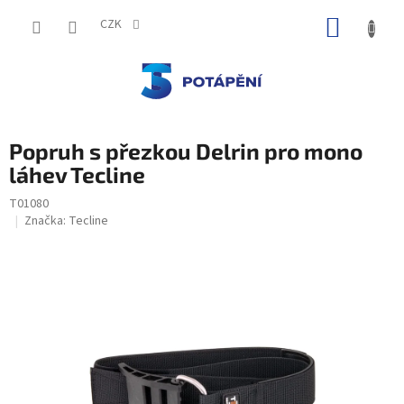
Přejít
NÁKUP
na
CZK
obsah
KOŠÍK
Popruh s přezkou Delrin pro mono
láhev Tecline
T01080
Značka:
Tecline