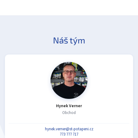
Náš tým
Hynek Verner
Obchod
hynek.verner@st-potapeni.cz
773 777 717