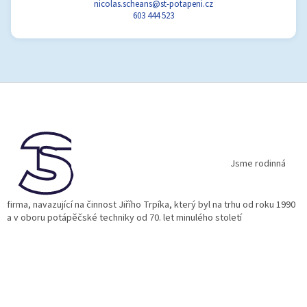
nicolas.scheans@st-potapeni.cz
603 444 523
Z
á
p
a
t
í
Jsme rodinná
firma, navazující na činnost Jiřího Trpíka, který byl na trhu od roku 1990
a v oboru potápěčské techniky od 70. let minulého století