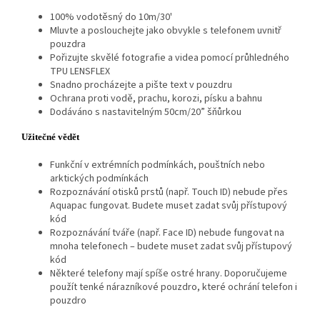
100% vodotěsný do 10m/30'
Mluvte a poslouchejte jako obvykle s telefonem uvnitř
pouzdra
Pořizujte skvělé fotografie a videa pomocí průhledného
TPU LENSFLEX
Snadno procházejte a pište text v pouzdru
Ochrana proti vodě, prachu, korozi, písku a bahnu
Dodáváno s nastavitelným 50cm/20” šňůrkou
Užitečné vědět
Funkční v extrémních podmínkách, pouštních nebo
arktických podmínkách
Rozpoznávání otisků prstů (např. Touch ID) nebude přes
Aquapac fungovat. Budete muset zadat svůj přístupový
kód
Rozpoznávání tváře (např. Face ID) nebude fungovat na
mnoha telefonech – budete muset zadat svůj přístupový
kód
Některé telefony mají spíše ostré hrany. Doporučujeme
použít tenké nárazníkové pouzdro, které ochrání telefon i
pouzdro