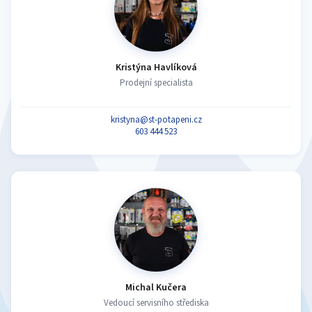
Kristýna Havlíková
Prodejní specialista
kristyna@st-potapeni.cz
603 444 523
Michal Kučera
Vedoucí servisního střediska