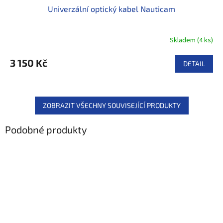
Univerzální optický kabel Nauticam
A
R
Skladem
(
4 ks
)
M
3 150 Kč
DETAIL
A
ZOBRAZIT VŠECHNY SOUVISEJÍCÍ PRODUKTY
Podobné produkty