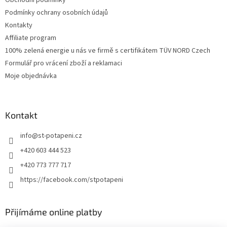
Podmínky ochrany osobních údajů
Kontakty
Affiliate program
100% zelená energie u nás ve firmě s certifikátem TÜV NORD Czech
Formulář pro vrácení zboží a reklamaci
Moje objednávka
Kontakt
info
@
st-potapeni.cz
+420 603 444 523
+420 773 777 717
https://facebook.com/stpotapeni
Přijímáme online platby