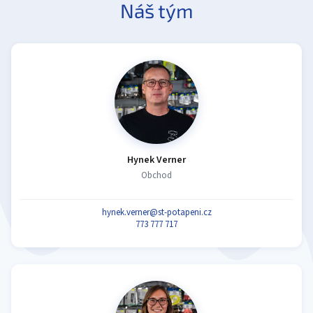
Náš tým
Hynek Verner
Obchod
hynek.verner@st-potapeni.cz
773 777 717