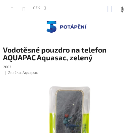
Přejít
NÁKUP
na
CZK
obsah
KOŠÍK
Vodotěsné pouzdro na telefon
AQUAPAC Aquasac, zelený
2003
Značka:
Aquapac