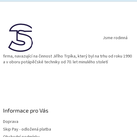
Z
á
p
a
t
í
Jsme rodinná
firma, navazující na činnost Jiřího Trpíka, který byl na trhu od roku 1990
a v oboru potápěčské techniky od 70. let minulého století
Informace pro Vás
Doprava
Skip Pay - odložená platba
Obchodní podmínky