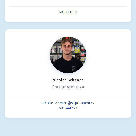
603 533 538
Nicolas Scheans
Prodejní specialista
nicolas.scheans@st-potapeni.cz
603 444 523