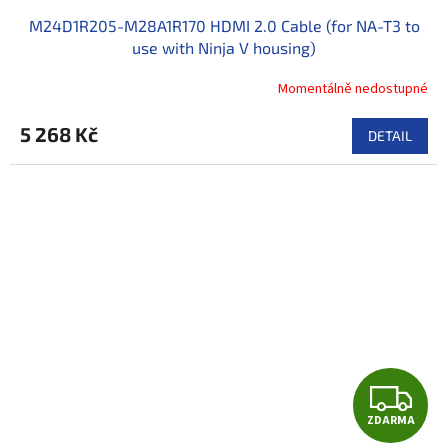
M24D1R205-M28A1R170 HDMI 2.0 Cable (for NA-T3 to
use with Ninja V housing)
Momentálně nedostupné
5 268 Kč
DETAIL
Z
ZDARMA
D