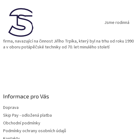
p
a
t
í
Jsme rodinná
firma, navazující na činnost Jiřího Trpíka, který byl na trhu od roku 1990
a v oboru potápěčské techniky od 70. let minulého století
Informace pro Vás
Doprava
Skip Pay - odložená platba
Obchodní podmínky
Podmínky ochrany osobních údajů
Kontakty