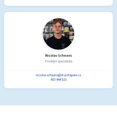
Nicolas Scheans
Prodejní specialista
nicolas.scheans@st-potapeni.cz
603 444 523
Z
á