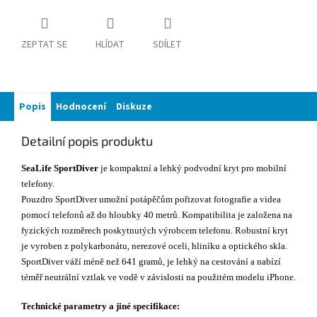
ZEPTAT SE
HLÍDAT
SDÍLET
Popis
Hodnocení
Diskuze
Detailní popis produktu
SeaLife SportDiver
je kompaktní a lehký podvodní kryt pro mobilní
telefony.
Pouzdro SportDiver umožní potápěčům pořizovat fotografie a videa
pomocí telefonů až do hloubky 40 metrů. Kompatibilita je založena na
fyzických rozměrech poskytnutých výrobcem telefonu. Robustní kryt
je vyroben z polykarbonátu, nerezové oceli, hliníku a optického skla.
SportDiver váží méně než 641 gramů, je lehký na cestování a nabízí
téměř neutrální vztlak ve vodě v závislosti na použitém modelu iPhone.
Technické parametry a jiné specifikace: