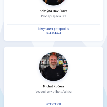
Kristýna Havlíková
Prodejní specialista
kristyna@st-potapeni.cz
603 444 523
Michal Kučera
Vedoucí servisního střediska
603 533 538