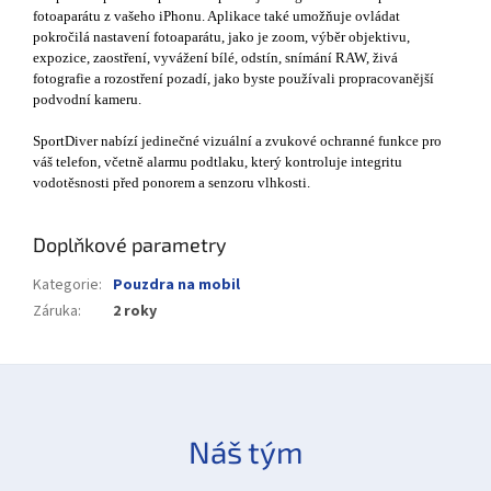
fotoaparátu z vašeho iPhonu. Aplikace také umožňuje ovládat
pokročilá nastavení fotoaparátu, jako je zoom, výběr objektivu,
expozice, zaostření, vyvážení bílé, odstín, snímání RAW, živá
fotografie a rozostření pozadí, jako byste používali propracovanější
podvodní kameru.
SportDiver nabízí jedinečné vizuální a zvukové ochranné funkce pro
váš telefon, včetně alarmu podtlaku, který kontroluje integritu
vodotěsnosti před ponorem a senzoru vlhkosti.
Doplňkové parametry
Kategorie
:
Pouzdra na mobil
Záruka
:
2 roky
Náš tým