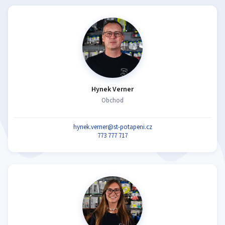
Hynek Verner
Obchod
hynek.verner@st-potapeni.cz
773 777 717