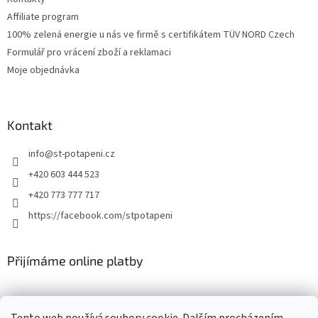
Affiliate program
100% zelená energie u nás ve firmě s certifikátem TÜV NORD Czech
Formulář pro vrácení zboží a reklamaci
Moje objednávka
Kontakt
info
@
st-potapeni.cz
+420 603 444 523
+420 773 777 717
https://facebook.com/stpotapeni
Přijímáme online platby