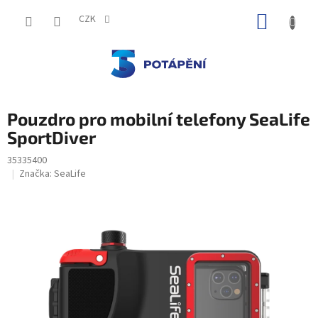
Přejít
NÁKUP
na
CZK
obsah
KOŠÍK
Pouzdro pro mobilní telefony SeaLife
SportDiver
35335400
Značka:
SeaLife