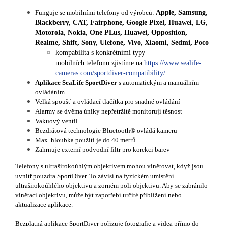
Funguje se mobilními telefony od výrobců:
Apple, Samsung,
Blackberry, CAT, Fairphone, Google Pixel, Huawei, LG,
Motorola, Nokia, One PLus, Huawei, Opposition,
Realme, Shift, Sony, Ulefone, Vivo, Xiaomi, Sedmi, Poco
kompabilita s konkrétními typy
mobilních telefonů zjistíme na
https://www.sealife-
cameras.com/sportdiver-compatibility/
Aplikace SeaLife SportDiver
s automatickým a manuálním
ovládáním
Velká spoušť a ovládací tlačítka pro snadné ovládání
Alarmy se dvěma úniky nepřetržitě monitorují těsnost
Vakuový ventil
Bezdrátová technologie Bluetooth® ovládá kameru
Max. hloubka použití je do 40 metrů
Zahrnuje externí podvodní filtr pro korekci barev
Telefony s ultraširokoúhlým objektivem mohou vinětovat, když jsou
uvnitř pouzdra SportDiver. To závisí na fyzickém umístění
ultraširokoúhlého objektivu a zorném poli objektivu. Aby se zabránilo
vinětaci objektivu, může být zapotřebí určité přiblížení nebo
aktualizace aplikace.
Bezplatná aplikace SportDiver pořizuje fotografie a videa přímo do