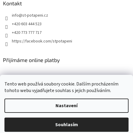
Kontakt
info
@
st-potapeni.cz
+420 603 444 523
+420 773 777 717
https://facebook.com/stpotapeni
Přijímáme online platby
Tento web používá soubory cookie. Dalším procházením
tohoto webu vyjadřujete souhlas s jejich používáním.
Vytvořil Shoptet
Nastavení
Copyright 2026
ST-potapeni.cz
. Všechna práva vyhrazena.
Upravit
Souhlasím
nastavení cookies