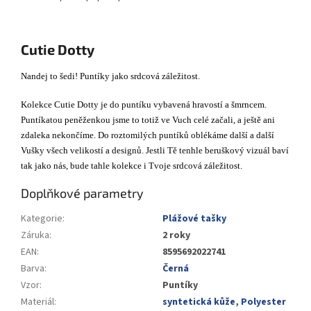
Cutie Dotty
Nandej to šedi! Puntíky jako srdcová záležitost.
Kolekce Cutie Dotty je do puntíku vybavená hravostí a šmrncem.
Puntíkatou peněženkou jsme to totiž ve Vuch celé začali, a ještě ani
zdaleka nekončíme. Do roztomilých puntíků oblékáme další a další
Vušky všech velikostí a designů. Jestli Tě tenhle beruškový vizuál baví
tak jako nás, bude tahle kolekce i Tvoje srdcová záležitost.
Doplňkové parametry
Kategorie
:
Plážové tašky
Záruka
:
2 roky
EAN
:
8595692022741
Barva
:
Černá
Vzor
:
Puntíky
Materiál
:
syntetická kůže
,
Polyester