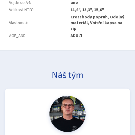
Vejde se A4
:
ano
Velikost NTB"
:
11,6", 13,3", 15,6"
Crossbody popruh, Odolný
Vlastnosti
:
materiál, Vnitřní kapsa na
zip
AGE_AND
:
ADULT
Náš tým