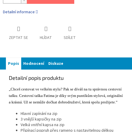
Detailní informace
ZEPTAT SE
HLÍDAT
SDÍLET
Popis
Hodnocení
Diskuze
Detailní popis produktu
„Chceš cestovat ve velkém stylu? Pak se díváš na tu správnou cestovní
tašku. Cestovní taška Fatima je díky svým puntíkům stylová, originální
a krásná. Už se nemůže dočkat dobrodružství, která spolu prožijete.“
Hlavní zapínání na zip
3 vnější kapsičky na zip
Velká vnitřní kapsa na zip
Připínací popruh přes rameno s nastavitelnou délkou