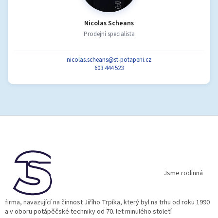
Nicolas Scheans
Prodejní specialista
nicolas.scheans@st-potapeni.cz
603 444 523
Z
á
p
a
t
í
Jsme rodinná
firma, navazující na činnost Jiřího Trpíka, který byl na trhu od roku 1990
a v oboru potápěčské techniky od 70. let minulého století