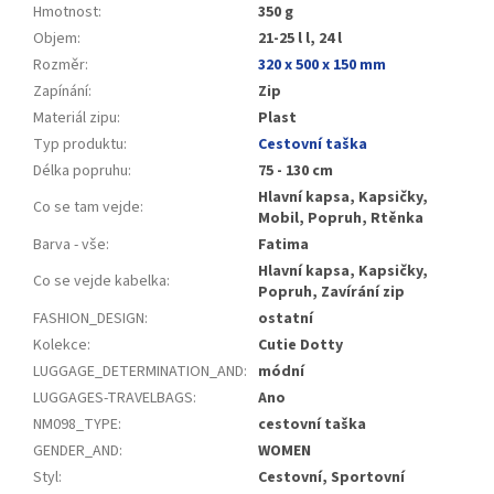
Hmotnost
:
350 g
Objem
:
21-25 l l, 24 l
Rozměr
:
320 x 500 x 150 mm
Zapínání
:
Zip
Materiál zipu
:
Plast
Typ produktu
:
Cestovní taška
Délka popruhu
:
75 - 130 cm
Hlavní kapsa, Kapsičky,
Co se tam vejde
:
Mobil, Popruh, Rtěnka
Barva - vše
:
Fatima
Hlavní kapsa, Kapsičky,
Co se vejde kabelka
:
Popruh, Zavírání zip
FASHION_DESIGN
:
ostatní
Kolekce
:
Cutie Dotty
LUGGAGE_DETERMINATION_AND
:
módní
LUGGAGES-TRAVELBAGS
:
Ano
NM098_TYPE
:
cestovní taška
GENDER_AND
:
WOMEN
Styl
:
Cestovní, Sportovní