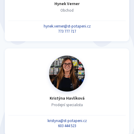
Hynek Verner
Obchod
hynek.verner@st-potapeni.cz
773 777 717
Kristýna Havlíková
Prodejní specialista
kristyna@st-potapeni.cz
603 444 523