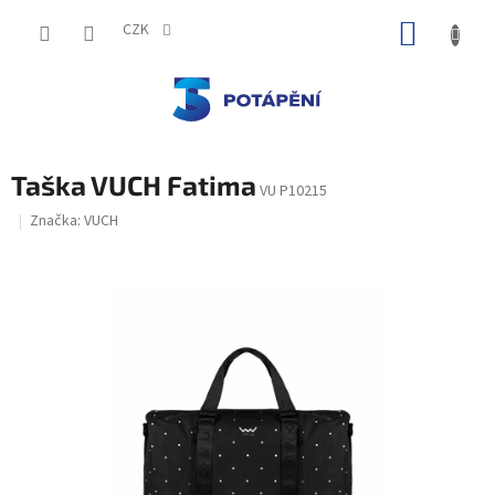
Přejít
NÁKUP
na
CZK
obsah
KOŠÍK
Taška VUCH Fatima
VU P10215
Značka:
VUCH