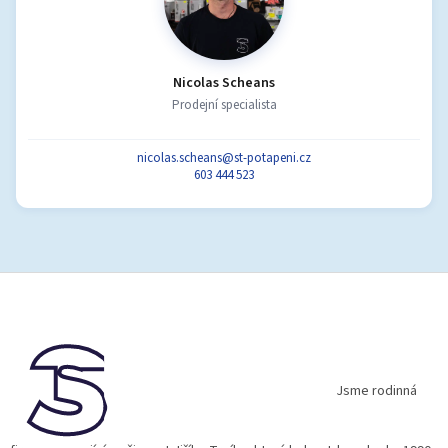
Nicolas Scheans
Prodejní specialista
nicolas.scheans@st-potapeni.cz
603 444 523
Z
á
p
a
t
í
Jsme rodinná