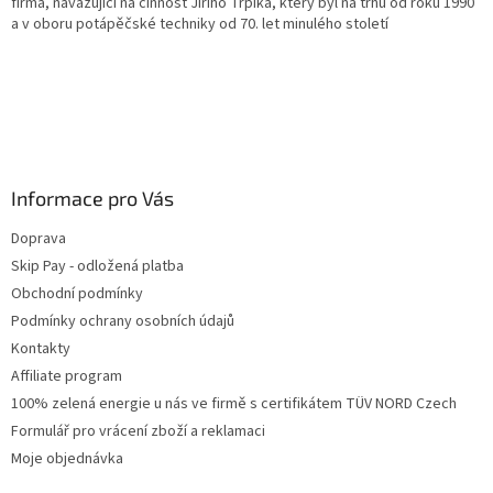
firma, navazující na činnost Jiřího Trpíka, který byl na trhu od roku 1990
a v oboru potápěčské techniky od 70. let minulého století
Informace pro Vás
Doprava
Skip Pay - odložená platba
Obchodní podmínky
Podmínky ochrany osobních údajů
Kontakty
Affiliate program
100% zelená energie u nás ve firmě s certifikátem TÜV NORD Czech
Formulář pro vrácení zboží a reklamaci
Moje objednávka