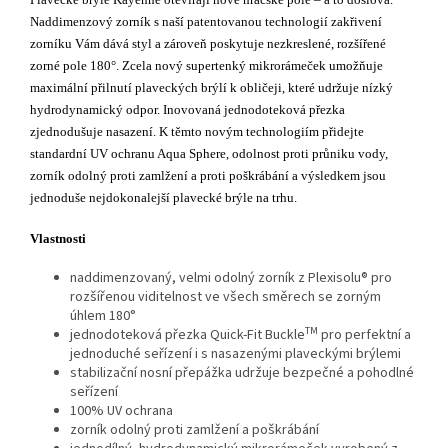
Naddimenzový zorník s naší patentovanou technologií zakřivení
zorníku Vám dává styl a zároveň poskytuje nezkreslené, rozšířené
zorné pole 180°. Zcela nový supertenký mikrorámeček umožňuje
maximální přilnutí plaveckých brýlí k obličeji, které udržuje nízký
hydrodynamický odpor. Inovovaná jednodoteková přezka
zjednodušuje nasazení. K těmto novým technologiím přidejte
standardní UV ochranu Aqua Sphere, odolnost proti průniku vody,
zorník odolný proti zamlžení a proti poškrábání a výsledkem jsou
jednoduše nejdokonalejší plavecké brýle na trhu.
Vlastnosti
naddimenzovaný, velmi odolný zorník z Plexisolu® pro
rozšířenou viditelnost ve všech směrech se zorným
úhlem 180°
TM
jednodoteková přezka Quick-Fit Buckle
pro perfektní a
jednoduché seřízení i s nasazenými plaveckými brýlemi
stabilizační nosní přepážka udržuje bezpečné a pohodlné
seřízení
100% UV ochrana
zorník odolný proti zamlžení a poškrábání