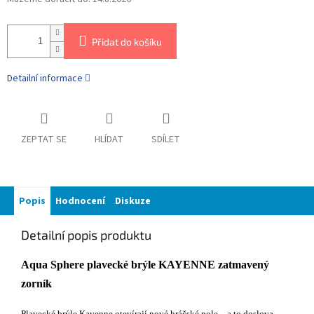
Přidat do košíku
Detailní informace
ZEPTAT SE
HLÍDAT
SDÍLET
Popis
Hodnocení
Diskuze
Detailní popis produktu
Aqua Sphere plavecké brýle KAYENNE zatmavený
zorník
Plavecké brýle Kayenne otevírají nové hráčské pole – a to doslova.