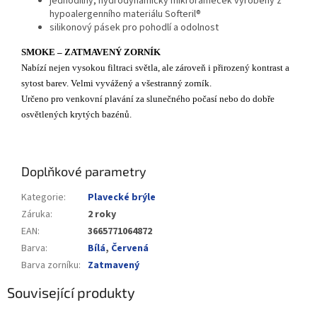
jednodílný, hydrodynamický mikrorámeček vyrobený z
hypoalergenního materiálu Softeril®
silikonový pásek pro pohodlí a odolnost
SMOKE – ZATMAVENÝ ZORNÍK
Nabízí nejen vysokou filtraci světla, ale zároveň i přirozený kontrast a
sytost barev. Velmi vyvážený a všestranný zorník.
Určeno pro venkovní plavání za slunečného počasí nebo do dobře
osvětlených krytých bazénů.
Doplňkové parametry
Kategorie
:
Plavecké brýle
Záruka
:
2 roky
EAN
:
3665771064872
Barva
:
Bílá
,
Červená
Barva zorníku
:
Zatmavený
Související produkty