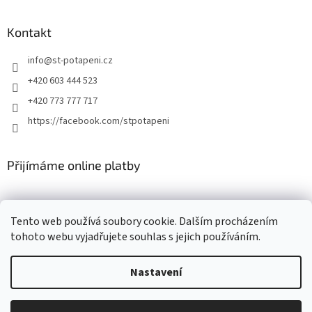
Kontakt
info
@
st-potapeni.cz
+420 603 444 523
+420 773 777 717
https://facebook.com/stpotapeni
Přijímáme online platby
Tento web používá soubory cookie. Dalším procházením
tohoto webu vyjadřujete souhlas s jejich používáním.
Vytvořil Shoptet
Nastavení
Copyright 2026
ST-potapeni.cz
. Všechna práva vyhrazena.
Upravit