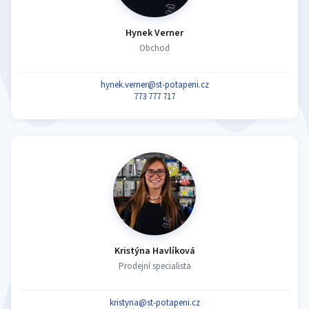
Hynek Verner
Obchod
hynek.verner@st-potapeni.cz
773 777 717
Kristýna Havlíková
Prodejní specialista
kristyna@st-potapeni.cz