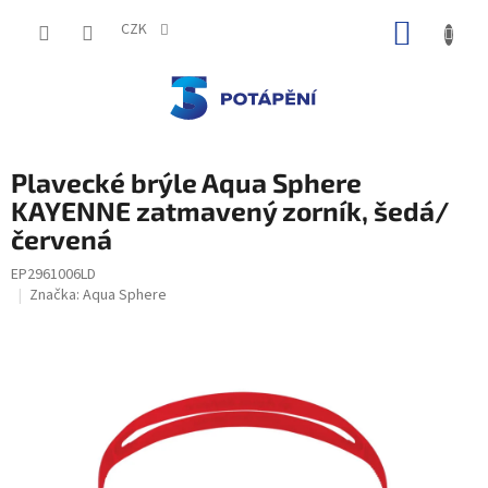
Přejít
NÁKUP
na
CZK
obsah
KOŠÍK
Plavecké brýle Aqua Sphere
KAYENNE zatmavený zorník, šedá/
červená
EP2961006LD
Značka:
Aqua Sphere