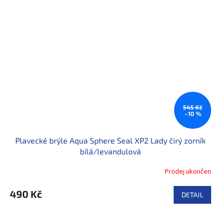
545 Kč
–10 %
Plavecké brýle Aqua Sphere Seal XP2 Lady čirý zorník
bílá/levandulová
Prodej ukončen
490 Kč
DETAIL