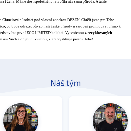
na i žena. Máme dost společného. Stvořila nás sama příroda. A tahle
va Chmelová působící pod vlastní značkou DEZÉN. Chtěli jsme pro Tebe
ěco, co bude odrážet půvab naší české přírody a zároveň promlouvat přímo k
i představíme první ECO LIMITED kolekci. Vytvořenou
z recyklovaných
 říši Vuch a objev tu květinu, která vystihuje přesně Tebe!
Náš tým