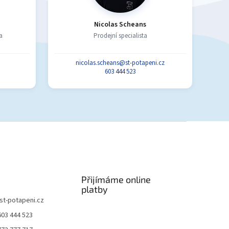
Nicolas Scheans
a
Prodejní specialista
nicolas.scheans@st-potapeni.cz
603 444 523
Přijímáme online
platby
st-potapeni.cz
603 444 523