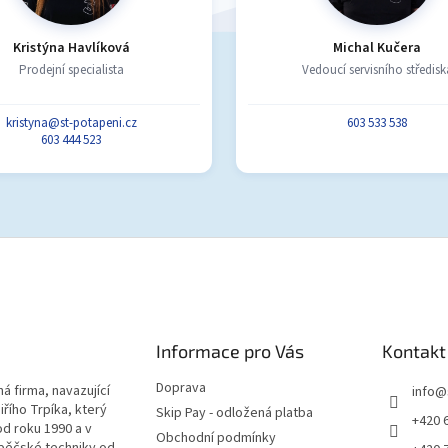
Kristýna Havlíková
Michal Kučera
Prodejní specialista
Vedoucí servisního středisk
kristyna@st-potapeni.cz
603 533 538
603 444 523
Informace pro Vás
Kontakt
Doprava
á firma, navazující
info
@
iřího Trpíka, který
Skip Pay - odložená platba
+420 
od roku 1990 a v
Obchodní podmínky
pěčské techniky od