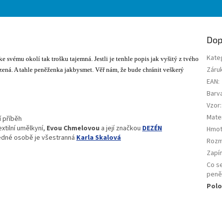
Dop
Kate
 ke svému okolí tak trošku tajemná. Jestli je tenhle popis jak vyšitý z tvého
Záru
ená. A tahle peněženka jakbysmet. Věř nám, že bude chránit veškerý
EAN
:
Barv
Vzor
:
Mater
í příběh
xtilní umělkyní,
Evou Chmelovou
a její značkou
DEZÉN
Hmot
jedné osobě je všestranná
Karla Skalová
Roz
Zapí
Co s
peně
Polo