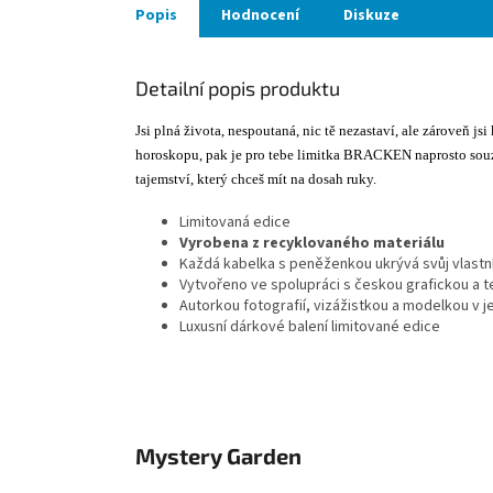
Popis
Hodnocení
Diskuze
Detailní popis produktu
Jsi plná života, nespoutaná, nic tě nezastaví, ale zároveň jsi
horoskopu, pak je pro tebe limitka BRACKEN naprosto souz
tajemství, který chceš mít na dosah ruky.
Limitovaná edice
Vyrobena z recyklovaného materiálu
Každá kabelka s peněženkou ukrývá svůj vlastn
Vytvořeno ve spolupráci s českou grafickou a te
Autorkou fotografií, vizážistkou a modelkou v 
Luxusní dárkové balení limitované edice
Mystery Garden