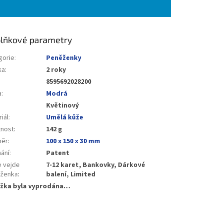
lňkové parametry
gorie
:
Peněženky
ka
:
2 roky
8595692028200
a
:
Modrá
Květinový
iál
:
Umělá kůže
nost
:
142 g
měr
:
100 x 150 x 30 mm
nání
:
Patent
e vejde
7-12 karet, Bankovky, Dárkové
ženka
:
balení, Limited
žka byla vyprodána…