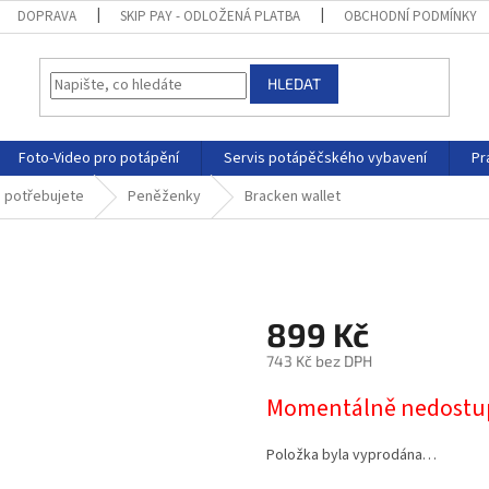
DOPRAVA
SKIP PAY - ODLOŽENÁ PLATBA
OBCHODNÍ PODMÍNKY
HLEDAT
Foto-Video pro potápění
Servis potápěčského vybavení
Pr
m potřebujete
Peněženky
Bracken wallet
899 Kč
743 Kč bez DPH
Momentálně nedostu
Položka byla vyprodána…