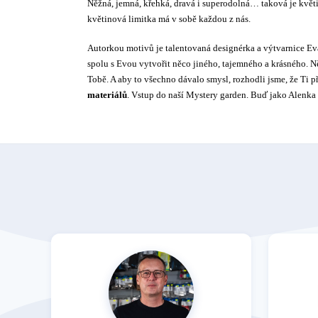
Něžná, jemná, křehká, dravá i superodolná… taková je květi
květinová limitka má v sobě každou z nás.
Autorkou motivů je talentovaná designérka a výtvarnice E
spolu s Evou vytvořit něco jiného, tajemného a krásného. N
Tobě. A aby to všechno dávalo smysl, rozhodli jsme, že T
materiálů
.
Vstup do naší Mystery garden. Buď jako Alenka v