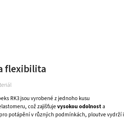
 flexibilita
eriál
peks RK3 jsou vyrobené z jednoho kusu
lastomeru, což zajišťuje
vysokou odolnost
a
í pro potápění v různých podmínkách, ploutve vydrží i