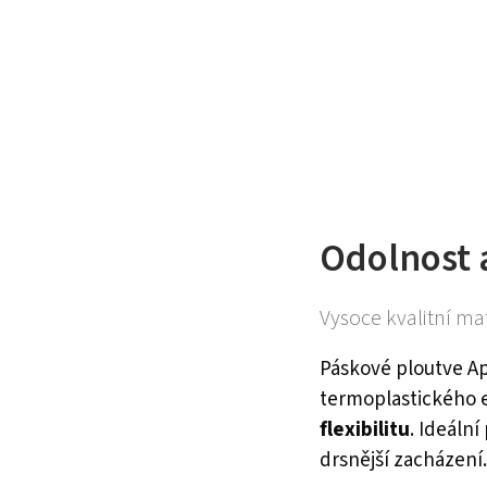
Odolnost a
Vysoce kvalitní mat
Páskové ploutve A
termoplastického e
flexibilitu
. Ideáln
drsnější zacházení.