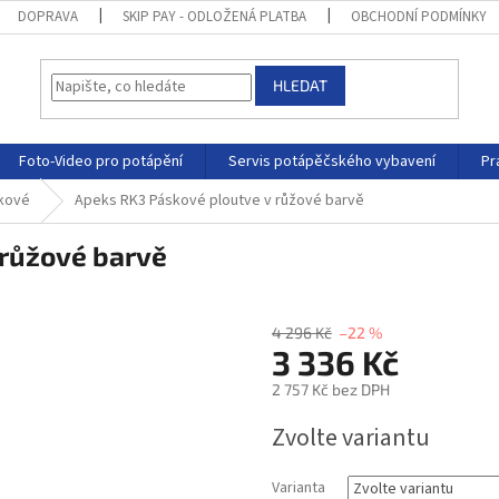
DOPRAVA
SKIP PAY - ODLOŽENÁ PLATBA
OBCHODNÍ PODMÍNKY
HLEDAT
Foto-Video pro potápění
Servis potápěčského vybavení
Pr
kové
Apeks RK3 Páskové ploutve v růžové barvě
 růžové barvě
4 296 Kč
–22 %
3 336 Kč
2 757 Kč bez DPH
Zvolte variantu
Varianta