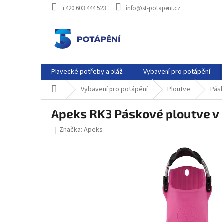
Přejít
+420 603 444 523
info@st-potapeni.cz
na
obsah
Plavecké potřeby a pláž
Vybavení pro potápění
Domů
Vybavení pro potápění
Ploutve
Pás
Apeks RK3 Páskové ploutve v
Značka:
Apeks