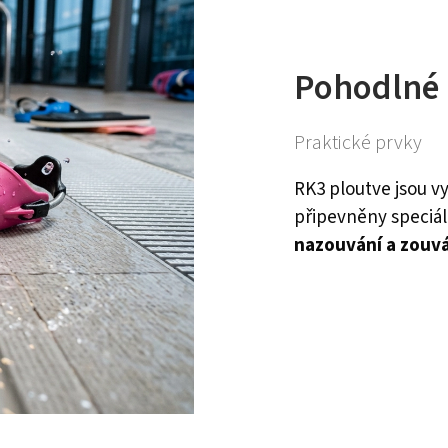
Pohodlné 
Praktické prvky
RK3 ploutve jsou vy
připevněny speciál
nazouvání a zouv