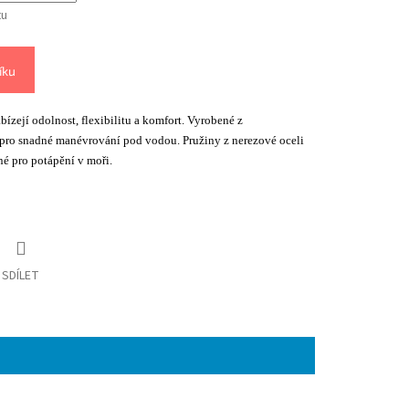
tu
íku
ízejí odolnost, flexibilitu a komfort. Vyrobené z
 pro snadné manévrování pod vodou. Pružiny z nerezové oceli
é pro potápění v moři.
SDÍLET