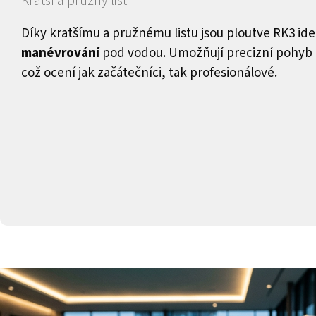
Kratší a pružný list
Díky kratšímu a pružnému listu jsou ploutve RK3 id
manévrování
pod vodou. Umožňují precizní pohyb 
což ocení jak začátečníci, tak profesionálové.