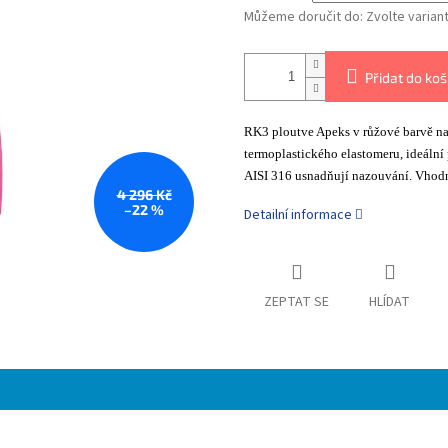
Můžeme doručit do:
Zvolte varian
Přidat do koš
RK3 ploutve Apeks v růžové barvě nab
termoplastického elastomeru, ideální
AISI 316 usnadňují nazouvání. Vhodn
4 296 Kč
–22 %
Detailní informace
ZEPTAT SE
HLÍDAT