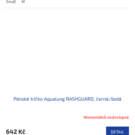
Small
M
Pánské tričko Aqualung RASHGUARD, černá/šedá
Momentálně nedostupné
642 Kč
DETAIL