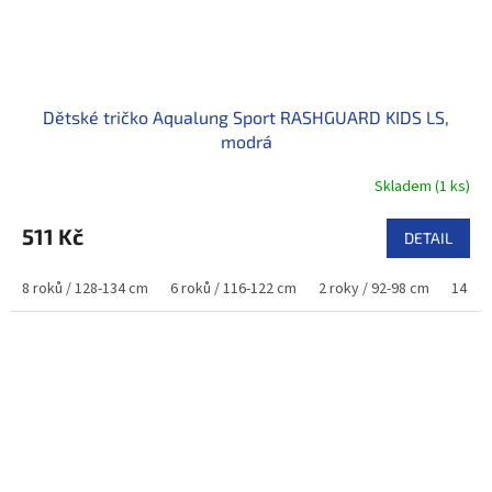
Dětské tričko Aqualung Sport RASHGUARD KIDS LS,
modrá
Skladem
(
1 ks
)
511 Kč
DETAIL
8 roků / 128-134 cm
6 roků / 116-122 cm
2 roky / 92-98 cm
14 rok