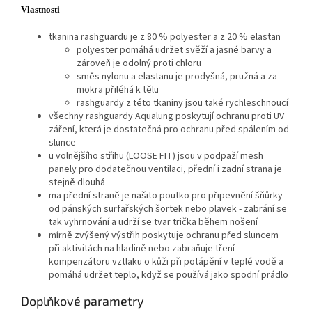
Vlastnosti
tkanina rashguardu je z 80 % polyester a z 20 % elastan
polyester pomáhá udržet svěží a jasné barvy a
zároveň je odolný proti chloru
směs nylonu a elastanu je prodyšná, pružná a za
mokra přiléhá k tělu
rashguardy z této tkaniny jsou také rychleschnoucí
všechny rashguardy Aqualung poskytují ochranu proti UV
záření, která je dostatečná pro ochranu před spálením od
slunce
u volnějšího střihu (LOOSE FIT) jsou v podpaží mesh
panely pro dodatečnou ventilaci, přední i zadní strana je
stejně dlouhá
ma přední straně je našito poutko pro připevnění šňůrky
od pánských surfařských šortek nebo plavek - zabrání se
tak vyhrnování a udrží se tvar trička během nošení
mírně zvýšený výstřih poskytuje ochranu před sluncem
při aktivitách na hladině nebo zabraňuje tření
kompenzátoru vztlaku o kůži při potápění v teplé vodě a
pomáhá udržet teplo, když se používá jako spodní prádlo
Doplňkové parametry