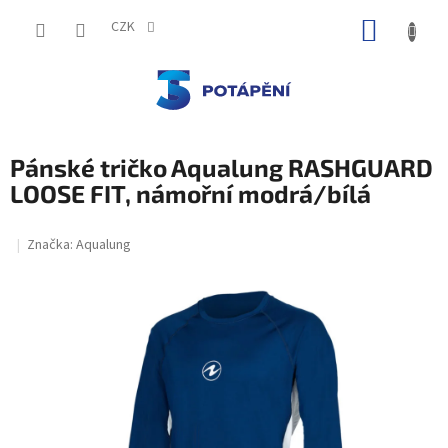
Přejít
NÁKUP
na
CZK
obsah
KOŠÍK
Pánské tričko Aqualung RASHGUARD
LOOSE FIT, námořní modrá/bílá
Značka:
Aqualung