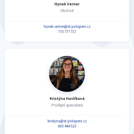
Hynek Verner
Obchod
hynek.verner@st-potapeni.cz
773 777 717
Kristýna Havlíková
Prodejní specialista
kristyna@st-potapeni.cz
603 444 523