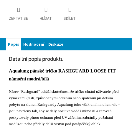
ZEPTAT SE
HLÍDAT
SDÍLET
Popis
Hodnocení
Diskuze
Detailní popis produktu
Aqualung pánské tričko RASHGUARD LOOSE FIT
námořní modrá/bílá
Název "Rashguard" odráží skutečnost, že tričko chrání uživatele před
vyrážkami (rash) způsobenými odřením nebo spálením při delším
pobytu na slunci. Rashguardy Aqualung toho však umí mnohem víc –
jsou navrženy tak, aby se daly nosit ve vodě i mimo ni a zároveň
poskytovaly plnou ochranu před UV zářením, zabránily požahání
medúzou nebo přidaly další vrstvu pod potápěčský oblek.