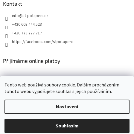
Kontakt
info
@
st-potapeni.cz
+420 603 444 523
+420 773 777 717
https://facebook.com/stpotapeni
Přijímáme online platby
Tento web používá soubory cookie. Dalším procházením
tohoto webu vyjadřujete souhlas s jejich používáním.
Vytvořil Shoptet
Nastavení
Copyright 2026
ST-potapeni.cz
. Všechna práva vyhrazena.
Upravit
Souhlasím
nastavení cookies