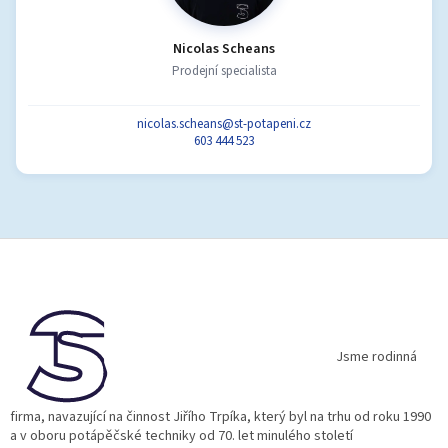
Nicolas Scheans
Prodejní specialista
nicolas.scheans@st-potapeni.cz
603 444 523
Z
á
p
a
t
í
Jsme rodinná
firma, navazující na činnost Jiřího Trpíka, který byl na trhu od roku 1990
a v oboru potápěčské techniky od 70. let minulého století