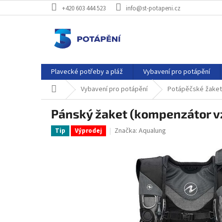
Přejít
+420 603 444 523
info@st-potapeni.cz
na
obsah
Plavecké potřeby a pláž
Vybavení pro potápění
Domů
Vybavení pro potápění
Potápěčské žakety
Pánský žaket (kompenzátor v
Značka:
Aqualung
Tip
Výprodej