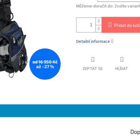
Můžeme doručit do:
Zvolte varian
Přidat do koš
Detailní informace
od 16 950 Kč
až –27 %
ZEPTAT SE
HLÍDAT
Dop