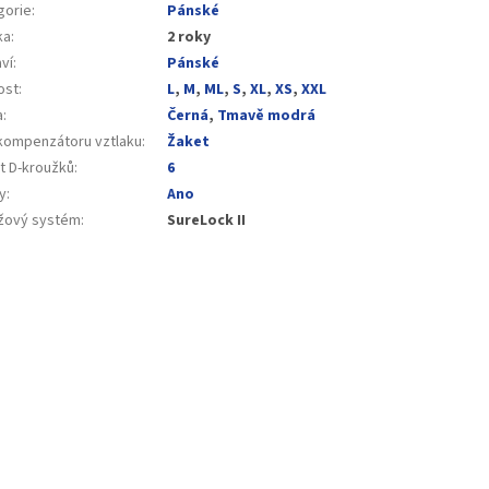
gorie
:
Pánské
ka
:
2 roky
ví
:
Pánské
ost
:
L
,
M
,
ML
,
S
,
XL
,
XS
,
XXL
a
:
Černá
,
Tmavě modrá
kompenzátoru vztlaku
:
Žaket
t D-kroužků
:
6
y
:
Ano
žový systém
:
SureLock II