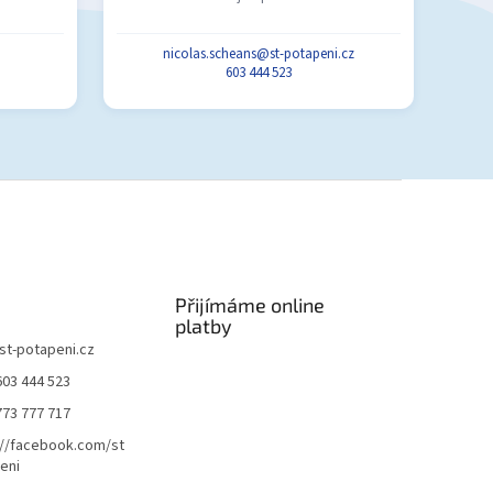
nicolas.scheans@st-potapeni.cz
603 444 523
Přijímáme online
platby
st-potapeni.cz
603 444 523
773 777 717
://facebook.com/st
eni