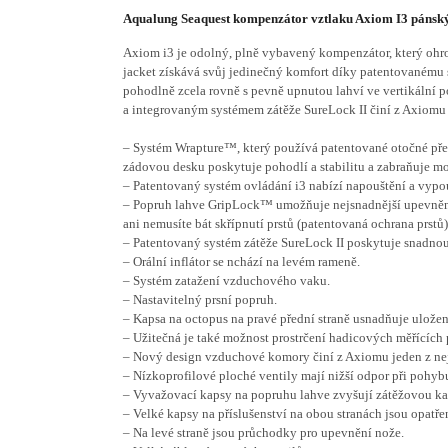
Aqualung Seaquest kompenzátor vztlaku Axiom I3 pánsk
Axiom i3 je odolný, plně vybavený kompenzátor, který oh
jacket získává svůj jedinečný komfort díky patentovaném
pohodlně zcela rovně s pevně upnutou lahví ve vertikální
a integrovaným systémem zátěže SureLock II činí z Axiomu 
– Systém Wrapture™, který používá patentované otočné pře
zádovou desku poskytuje pohodlí a stabilitu a zabraňuje m
– Patentovaný systém ovládání i3 nabízí napouštění a vypo
– Popruh lahve GripLock™ umožňuje nejsnadnější upevnění 
ani nemusíte bát skřípnutí prstů (patentovaná ochrana prstů)
– Patentovaný systém zátěže SureLock II poskytuje snadno
– Orální inflátor se nchází na levém rameně.
– Systém zatažení vzduchového vaku.
– Nastavitelný prsní popruh.
– Kapsa na octopus na pravé přední straně usnadňuje uložen
– Užitečná je také možnost prostrčení hadicových měřících 
– Nový design vzduchové komory činí z Axiomu jeden z nej
– Nízkoprofilové ploché ventily mají nižší odpor při pohyb
– Vyvažovací kapsy na popruhu lahve zvyšují zátěžovou k
– Velké kapsy na příslušenství na obou stranách jsou opatře
– Na levé straně jsou průchodky pro upevnění nože.