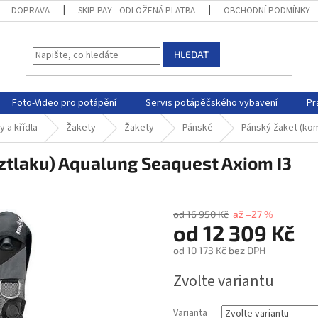
DOPRAVA
SKIP PAY - ODLOŽENÁ PLATBA
OBCHODNÍ PODMÍNKY
HLEDAT
Foto-Video pro potápění
Servis potápěčského vybavení
Pr
 a křídla
Žakety
Žakety
Pánské
Pánský žaket (ko
ztlaku) Aqualung Seaquest Axiom I3
od 16 950 Kč
až –27 %
od
12 309 Kč
od
10 173 Kč
bez DPH
Zvolte variantu
Varianta