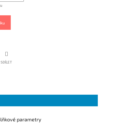
tu
íku
SDÍLET
lňkové parametry