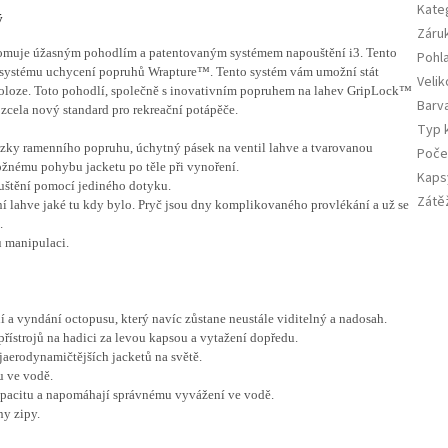
Kate
ý
Záru
romuje úžasným pohodlím a patentovaným systémem napouštění i3. Tento
Pohla
u systému uchycení popruhů Wrapture™. Tento systém vám umožní stát
Velik
 poloze. Toto pohodlí, společně s inovativním popruhem na lahev GripLock™
Barv
zcela nový standard pro rekreační potápěče.
Typ 
zky ramenního popruhu, úchytný pásek na ventil lahve a tvarovanou
Poče
ožnému pohybu jacketu po těle při vynoření.
Kaps
uštění pomocí jediného dotyku.
Zátě
lahve jaké tu kdy bylo. Pryč jsou dny komplikovaného provlékání a už se
.
u manipulaci.
í a vyndání octopusu, který navíc zůstane neustále viditelný a nadosah.
přístrojů na hadici za levou kapsou a vytažení dopředu.
aerodynamičtějších jacketů na světě.
u ve vodě.
apacitu a napomáhají správnému vyvážení ve vodě.
ny zipy.