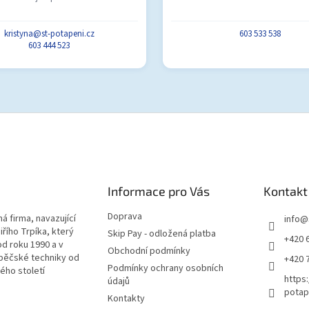
kristyna@st-potapeni.cz
603 533 538
603 444 523
Informace pro Vás
Kontakt
Doprava
á firma, navazující
info
@
iřího Trpíka, který
Skip Pay - odložená platba
+420 
od roku 1990 a v
Obchodní podmínky
pěčské techniky od
+420 
Podmínky ochrany osobních
lého století
https
údajů
potap
Kontakty