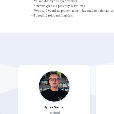
– Velká táhla výpustných ventilů.
– 5 nerezových a 1 plastový D-kroužek.
– Výpustný ventil na pravém rameni lze snadno nahmatat a 
– Pohodlný rolovaný límeček.
Hynek Verner
Obchod