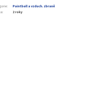
gorie
:
Paintball a vzduch. zbraně
ka
:
2 roky