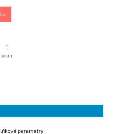
íku
SDÍLET
lňkové parametry