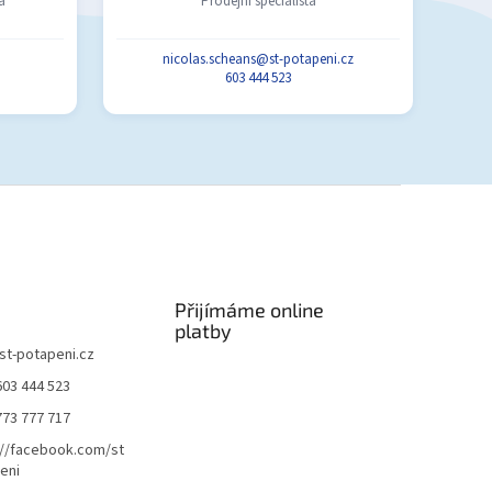
a
Prodejní specialista
nicolas.scheans@st-potapeni.cz
603 444 523
Přijímáme online
platby
st-potapeni.cz
603 444 523
773 777 717
://facebook.com/st
eni