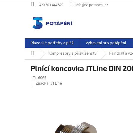
Přejít
+420 603 444 523
info@st-potapeni.cz
na
obsah
Plavecké potřeby a pláž
Vybavení pro potápění
Domů
Kompresory a příslušenství
Paintball a v
Plnící koncovka JTLine DIN 20
JTL-6069
Značka:
JTLine