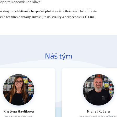
odpojte koncovku od láhve.
ástroj pro efektivní a bezpečné plnění vašich tlakových lahví. Tento
tí o technické detaily. Investujte do kvality a bezpečnosti s JTLine!
Náš tým
Kristýna Havlíková
Michal Kučera