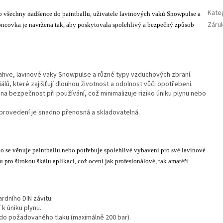
Kate
o všechny nadšence do paintballu, uživatele lavinových vaků Snowpulse a
Záru
koncovka je navržena tak, aby poskytovala spolehlivý a bezpečný způsob
ahve, lavinové vaky Snowpulse a různé typy vzduchových zbraní.
álů, které zajišťují dlouhou životnost a odolnost vůči opotřebení.
a bezpečnost při používání, což minimalizuje riziko úniku plynu nebo
rovedení je snadno přenosná a skladovatelná.
 se věnuje paintballu nebo potřebuje spolehlivé vybavení pro své lavinové
 pro širokou škálu aplikací, což ocení jak profesionálové, tak amatéři.
rdního DIN závitu.
 k úniku plynu.
ž do požadovaného tlaku (maximálně 200 bar).