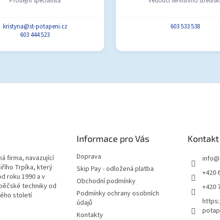
Prodejní specialista
Vedoucí servisního středisk
kristyna@st-potapeni.cz
603 533 538
603 444 523
Informace pro Vás
Kontakt
Doprava
á firma, navazující
info
@
iřího Trpíka, který
Skip Pay - odložená platba
+420 
od roku 1990 a v
Obchodní podmínky
pěčské techniky od
+420 
Podmínky ochrany osobních
lého století
https
údajů
potap
Kontakty