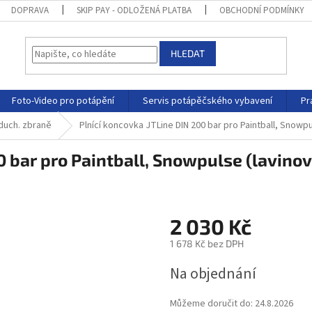
DOPRAVA
SKIP PAY - ODLOŽENÁ PLATBA
OBCHODNÍ PODMÍNKY
HLEDAT
Foto-Video pro potápění
Servis potápěčského vybavení
Pr
zduch. zbraně
Plnící koncovka JTLine DIN 200 bar pro Paintball, Snowp
0 bar pro Paintball, Snowpulse (lavino
2 030 Kč
1 678 Kč bez DPH
Na objednání
Můžeme doručit do:
24.8.2026