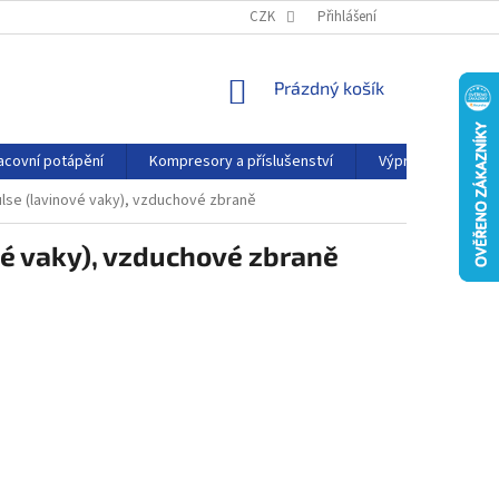
PODMÍNKY OCHRANY OSOBNÍCH ÚDAJŮ
CZK
Přihlášení
KONTAKTY
AFFILIATE
NÁKUPNÍ
Prázdný košík
KOŠÍK
acovní potápění
Kompresory a příslušenství
Výprodej
P
ulse (lavinové vaky), vzduchové zbraně
vé vaky), vzduchové zbraně