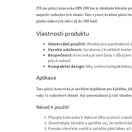
JTLine plnící koncovka DIN 200 bar je ideálním řešením pr
majitele vzduchových zbraní. Tato vysoce kvalitní plnící 
plnění tlakových lahví až do 200 barů.
Vlastnosti produktu
Univerzální použití:
Vhodná pro paintballové l
Vysoká odolnost:
Vyrobena z kvalitních materi
Bezpečnost:
Koncovka je navržena s důrazem n
jiných nehod.
Kompaktní design:
Díky svému kompaktnímu p
Aplikace
Tato plnící koncovka je skvělým doplňkem pro každého, kdo
vaky či vzduchové zbraně. Její univerzálnost ji činí vhodnou
Návod k použití
Připojte koncovku k tlakové láhvi pomocí standa
Zkontrolujte těsnění a ujistěte se, že nedochází
Pomalu otevřete ventil a začněte plnit láhev a