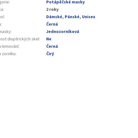
gorie
:
Potápěčské masky
ka
:
2 roky
ví
:
Dámské
,
Pánské
,
Unisex
a
:
Černá
masky
:
Jednozorníková
ost dioptrických skel
:
Ne
a lemování
:
Černá
a zorníku
:
Čirý