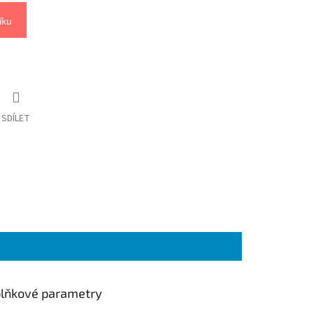
íku
SDÍLET
lňkové parametry