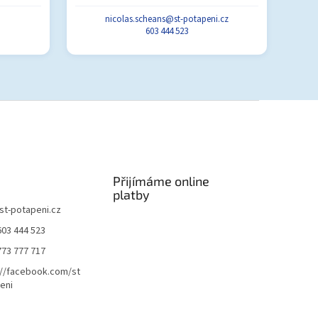
nicolas.scheans@st-potapeni.cz
603 444 523
Přijímáme online
platby
st-potapeni.cz
603 444 523
773 777 717
://facebook.com/st
eni