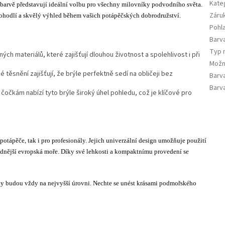
Kate
 barvě představují ideální volbu pro všechny milovníky podvodního světa.
Záru
pohodlí a skvělý výhled během vašich potápěčských dobrodružství.
Pohla
Barv
Typ 
ých materiálů, které zajišťují dlouhou životnost a spolehlivost i při
Možn
ěsnění zajišťují, že brýle perfektně sedí na obličeji bez
Barv
Barv
očkám nabízí tyto brýle široký úhel pohledu, což je klíčové pro
tápěče, tak i pro profesionály. Jejich univerzální design umožňuje použití
dnější evropská moře. Díky své lehkosti a kompaktnímu provedení se
itky budou vždy na nejvyšší úrovni. Nechte se unést krásami podmořského