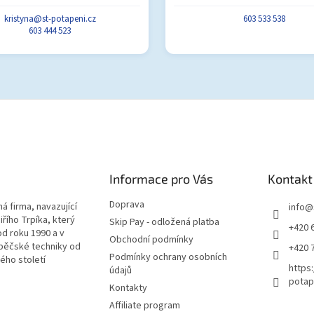
kristyna@st-potapeni.cz
603 533 538
603 444 523
Informace pro Vás
Kontakt
Doprava
á firma, navazující
info
@
iřího Trpíka, který
Skip Pay - odložená platba
+420 
od roku 1990 a v
Obchodní podmínky
pěčské techniky od
+420 
Podmínky ochrany osobních
lého století
https
údajů
potap
Kontakty
Affiliate program