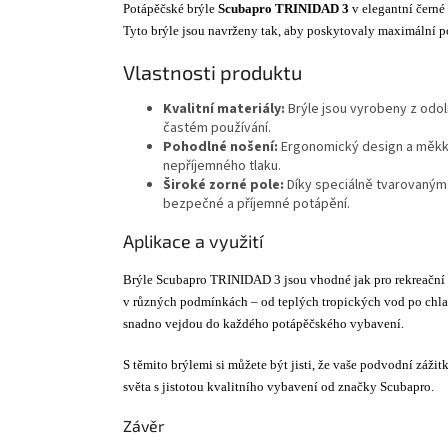
Potápěčské brýle
Scubapro TRINIDAD 3
v elegantní černé
Tyto brýle jsou navrženy tak, aby poskytovaly maximální 
Vlastnosti produktu
Kvalitní materiály:
Brýle jsou vyrobeny z odoln
častém používání.
Pohodlné nošení:
Ergonomický design a měkké t
nepříjemného tlaku.
Široké zorné pole:
Díky speciálně tvarovaným č
bezpečné a příjemné potápění.
Aplikace a využití
Brýle Scubapro TRINIDAD 3 jsou vhodné jak pro rekreační po
v různých podmínkách – od teplých tropických vod po chla
snadno vejdou do každého potápěčského vybavení.
S těmito brýlemi si můžete být jisti, že vaše podvodní záž
světa s jistotou kvalitního vybavení od značky Scubapro.
Závěr