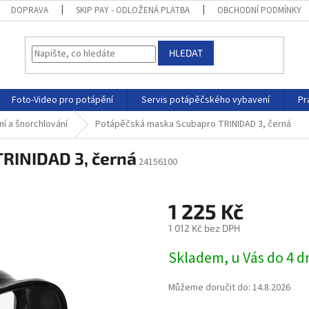
DOPRAVA
SKIP PAY - ODLOŽENÁ PLATBA
OBCHODNÍ PODMÍNKY
HLEDAT
Foto-Video pro potápění
Servis potápěčského vybavení
Pr
í a šnorchlování
Potápěčská maska Scubapro TRINIDAD 3, černá
RINIDAD 3, černá
24156100
1 225 Kč
1 012 Kč bez DPH
Skladem, u Vás do 4 
Můžeme doručit do:
14.8.2026